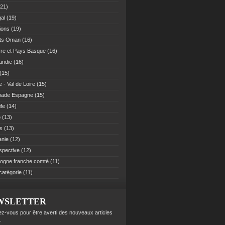
21)
al
(19)
ions
(19)
ats Oman
(16)
re et Pays Basque
(16)
andie
(16)
(15)
 - Val de Loire
(15)
pade Espagne
(15)
ife
(14)
o
(13)
es
(13)
anie
(12)
spective
(12)
ogne franche comté
(11)
catégorie
(11)
WSLETTER
z-vous pour être averti des nouveaux articles
.