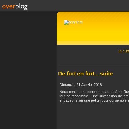
10
20
30
40
50
60
70
<<
<
80
De fort en fort....suite
Dimanche 21 Janvier 2018
Nous continuons notre route au-delà de Rustaq
tout se ressemble : une succession de gra
engageons sur une petite route qui semble s