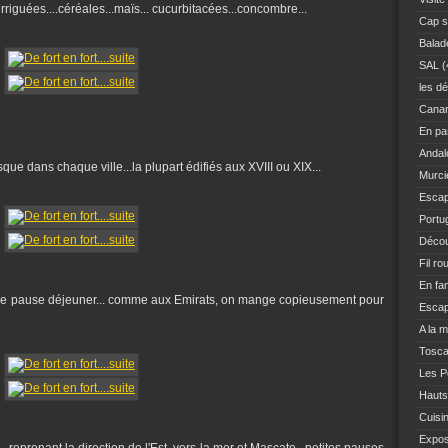
rriguées....céréales...maïs... cucurbitacées...concombre...
Cap s
Balad
SAL
(
les dé
Canar
En pas
Andal
resque dans chaque ville...la plupart édifiés aux XVIII ou XIX...
Murci
Escap
Portu
Décou
Fil ro
En fam
une pause déjeuner... comme aux Emirats, on mange copieusement pour
Escap
A la 
Tosc
Les Po
Hauts
Cuisi
Expo