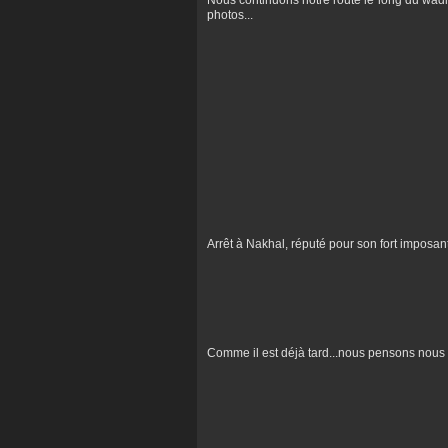
Nous continuons notre route le long du wadi ,
photos...
Arrêt à Nakhal, réputé pour son fort imposant
Comme il est déjà tard...nous pensons nous co