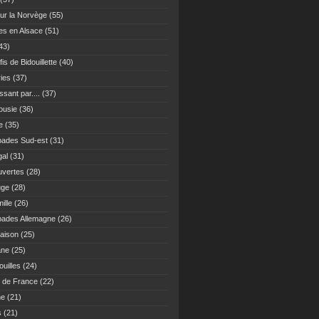
ur la Norvège
(55)
es en Alsace
(51)
43)
fis de Bidouillette
(40)
ies
(37)
sant par....
(37)
ousie
(36)
e
(35)
ades Sud-est
(31)
gal
(31)
vertes
(28)
uge
(28)
ille
(26)
ades Allemagne
(26)
maison
(25)
ane
(25)
uilles
(24)
 de France
(22)
ne
(21)
s
(21)