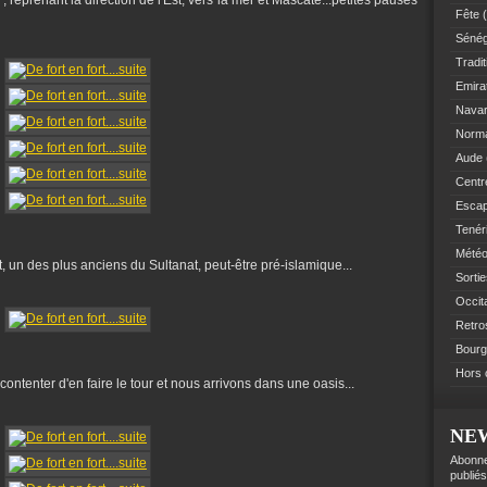
 reprenant la direction de l'Est, vers la mer et Mascate...petites pauses
Fête
(
Sénég
Tradit
Emir
Navar
Norm
Aude
Centre
Esca
Tenér
Mété
, un des plus anciens du Sultanat, peut-être pré-islamique...
Sorti
Occit
Retro
Bourg
Hors 
ntenter d'en faire le tour et nous arrivons dans une oasis...
NE
Abonne
publiés