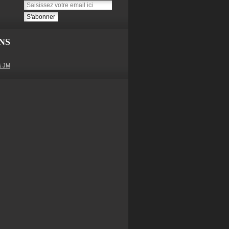
NS
& JM