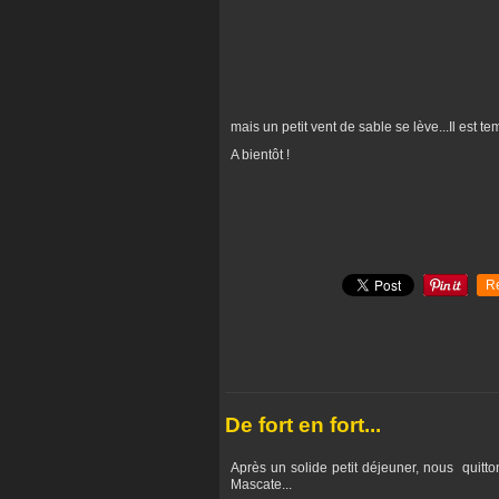
mais un petit vent de sable se lève...Il est 
A bientôt !
R
De fort en fort...
Après un solide petit déjeuner, nous quitto
Mascate...