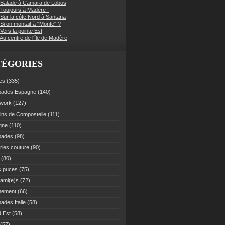
 Balade à Camara de Lobos
 Toujours à Madère !
 Sur la côte Nord à Santana
Si on montait à "Monte" ?
Vers la pointe Est
Au centre de l'île de Madère
TÉGORIES
es
(335)
pades Espagne
(140)
work
(127)
ns de Compostelle
(111)
gne
(110)
pades
(98)
ries couture
(90)
(80)
s puces
(75)
 ami(e)s
(72)
nement
(66)
ades Italie
(58)
 Est
(58)
(57)