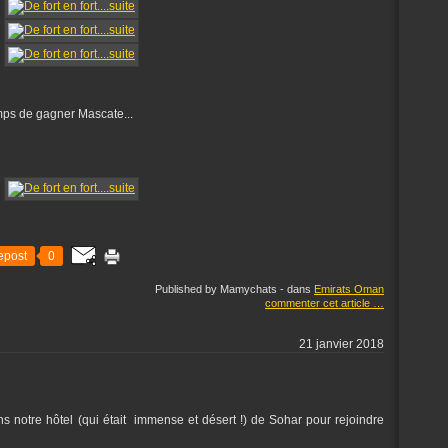
temps de gagner Mascate...
epost
0
Published by Mamychats
-
dans
Emirats Oman
commenter cet article
…
21 janvier 2018
ns notre hôtel (qui était immense et désert !) de Sohar pour rejoindre