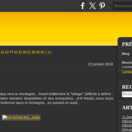
PR
100
81
82
83
84
85
86
87
88
89
90
>
>>
Blog
:
Descr
22 janvier 2018
crochet
Contac
RE
 vers la montagne....Avant d'atteindre le "village" (difficile à définir -
ndes maisons éparpillées et des mosquées)....d'Al Awabi, nous nous
'enfoncer dans la montagne...en suivant un wadi...
ART
J1 Dep
Oléron
Oléron
Une aut