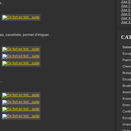
Jour 8
...
Jour 7
Jour 6
Jour 5 
Jour 4 
Jour 3 
u, canalisée, permet d'irriguer...
CA
Balad
Esca
Patch
Chemi
Breta
Esca
..
Brode
Avent
Expo
Entre
Confi
Escap
Grand
Visite