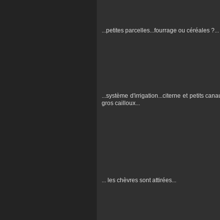
...petites parcelles...fourrage ou céréales ?...
...système d'irrigation...citerne et petits c
gros cailloux...
... les chèvres sont attirées...