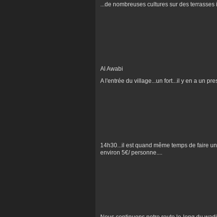
...de nombreuses cultures sur des terrasses i
Al Awabi
A l'entrée du village...un fort...il y en a un p
14h30...il est quand même temps de faire 
environ 5€/ personne....