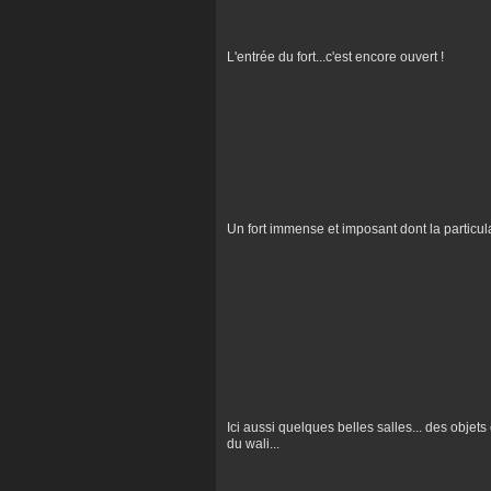
L'entrée du fort...c'est encore ouvert !
Un fort immense et imposant dont la particularit
Ici aussi quelques belles salles... des objet
du wali...