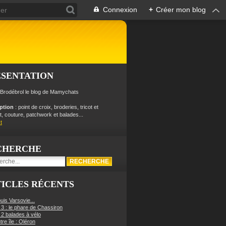
Connexion
+
Créer mon blog
ÉSENTATION
 Brodébrol le blog de Mamychats
iption
: point de croix, broderies, tricot et
, couture, patchwork et balades...
t
CHERCHE
ICLES RÉCENTS
uis Varsovie...
 3 : le phare de Chassiron
 2 balades à vélo
re île : Oléron