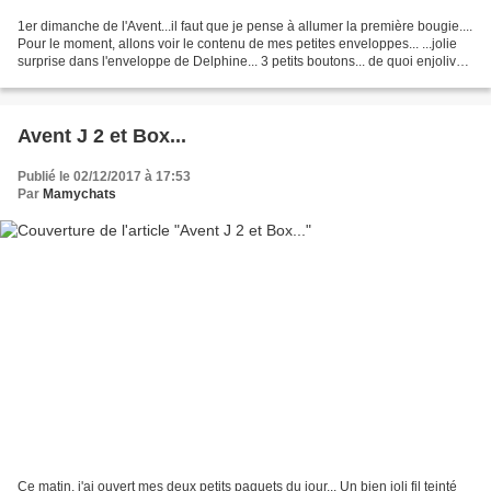
1er dimanche de l'Avent...il faut que je pense à allumer la première bougie....
Pour le moment, allons voir le contenu de mes petites enveloppes... ...jolie
surprise dans l'enveloppe de Delphine... 3 petits boutons... de quoi enjoliver
un ouvrage...j'adore...
Avent J 2 et Box...
Publié le 02/12/2017 à 17:53
Par
Mamychats
Ce matin, j'ai ouvert mes deux petits paquets du jour... Un bien joli fil teinté