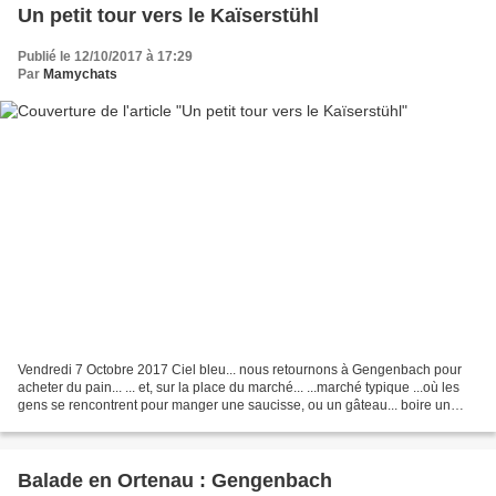
Un petit tour vers le Kaïserstühl
Publié le 12/10/2017 à 17:29
Par
Mamychats
Vendredi 7 Octobre 2017 Ciel bleu... nous retournons à Gengenbach pour
acheter du pain... ... et, sur la place du marché... ...marché typique ...où les
gens se rencontrent pour manger une saucisse, ou un gâteau... boire un
café ou un verre de jus de pomme...
Balade en Ortenau : Gengenbach