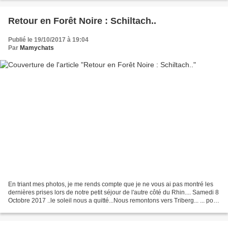
Retour en Forêt Noire : Schiltach..
Publié le 19/10/2017 à 19:04
Par
Mamychats
En triant mes photos, je me rends compte que je ne vous ai pas montré les
dernières prises lors de notre petit séjour de l'autre côté du Rhin.... Samedi 8
Octobre 2017 ..le soleil nous a quitté...Nous remontons vers Triberg... ... pour
nous rendre dans...