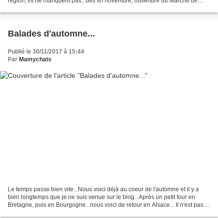
région, ils ne manquent pas...dès fin novembre, ouverture du Marché de
Noël de Colmar... Voici...
Balades d'automne...
Publié le 30/11/2017 à 15:44
Par
Mamychats
Le temps passe bien vite...Nous voici déjà au coeur de l'automne et il y a
bien longtemps que je ne suis venue sur le blog...Après un petit tour en
Bretagne, puis en Bourgogne...nous voici de retour en Alsace... Il n'est pas
besoin d'aller bien loin pour...