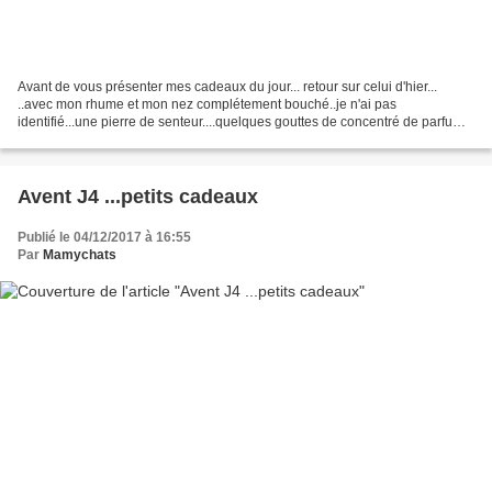
Avant de vous présenter mes cadeaux du jour... retour sur celui d'hier...
..avec mon rhume et mon nez complétement bouché..je n'ai pas
identifié...une pierre de senteur....quelques gouttes de concentré de parfum
et voilà un diffuseur tout à fait écologique...
Avent J4 ...petits cadeaux
Publié le 04/12/2017 à 16:55
Par
Mamychats