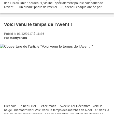
des Fils du Rhin : bordeaux, violine...spécialement pour le calendrier de
l'Avent ... ...un produit phare de l'atelier 196, attendu chaque année par
beaucoup de brodeuses....les...
Voici venu le temps de l'Avent !
Publié le 01/12/2017 à 16:36
Par
Mamychats
Hier soir ...un beau ciel... ...et ce matin ... Avec le 1er Décembre...voici la
neige...bientôt l'hiver ! Voici venu le temps des marchés de Noël... et, dans la