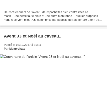
Deux calendriers de l'Avent....deux pochettes bien contrastées ce
matin....une petite toute plate et une autre bien ronde.... quelles surprises
nous réservent-elles ? Je commence par la petite de l'atelier 196... oh ! deux
jolis boutons tout à fait dans...
Avent J3 et Noël au caveau...
Publié le 03/12/2017 à 19:16
Par
Mamychats