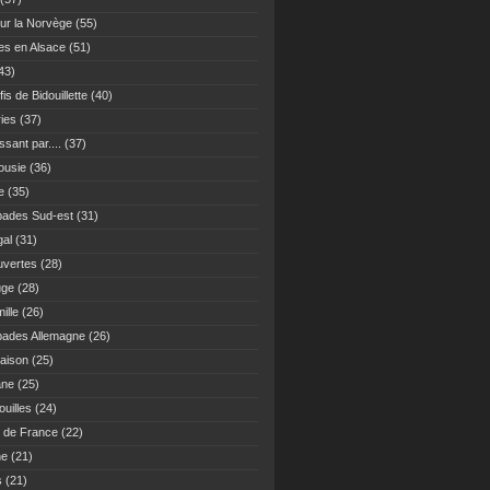
ur la Norvège
(55)
es en Alsace
(51)
43)
fis de Bidouillette
(40)
ies
(37)
sant par....
(37)
ousie
(36)
e
(35)
ades Sud-est
(31)
gal
(31)
vertes
(28)
uge
(28)
ille
(26)
ades Allemagne
(26)
maison
(25)
ane
(25)
uilles
(24)
 de France
(22)
ne
(21)
s
(21)