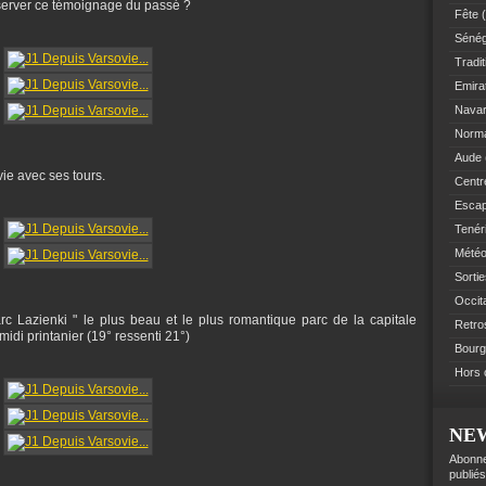
server ce témoignage du passé ?
Fête
(
Sénég
Tradit
Emir
Navar
Norm
Aude
ie avec ses tours.
Centre
Esca
Tenér
Mété
Sorti
Occit
c Lazienki " le plus beau et le plus romantique parc de la capitale
Retro
idi printanier (19° ressenti 21°)
Bourg
Hors 
NE
Abonne
publiés