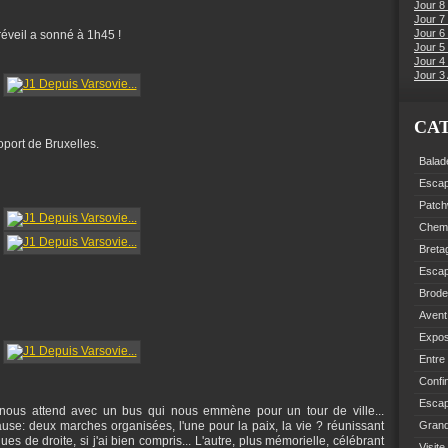
Jour 8
Jour 7
Jour 6
 réveil a sonné à 1h45 !
Jour 5 
Jour 4 
Jour 3 
CA
roport de Bruxelles.
Balad
Esca
Patch
Chemi
Breta
Esca
Brode
Avent
Expo
Entre
Confi
Escap
 nous attend avec un bus qui nous emmène pour un tour de ville...
cause: deux marches organisées, l'une pour la paix, la vie ? réunissant
Grand
es de droite, si j'ai bien compris... L'autre, plus mémorielle, célébrant
Visite