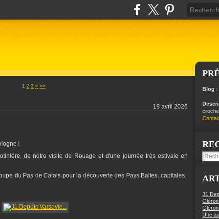
PR
1
2
3
>
>>
Blog
:
Descr
19 avril 2026
crochet
Contac
RE
Pologne !
otiniére, de notre visite de Rouage et d'une journée très estivale en
roupe du Pas de Calais pour la découverte des Pays Baltes, capitales..
ART
J1 Dep
Oléron
Oléron
Une aut