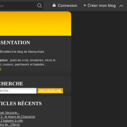
Connexion
+
Créer mon blog
ÉSENTATION
 Brodébrol le blog de Mamychats
iption
: point de croix, broderies, tricot et
, couture, patchwork et balades...
t
CHERCHE
ICLES RÉCENTS
uis Varsovie...
 3 : le phare de Chassiron
 2 balades à vélo
re île : Oléron