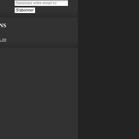
NS
& JM