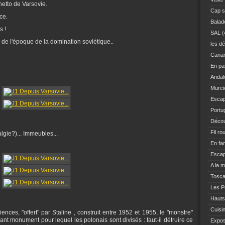
hetto de Varsovie.
Cap s
nce.
Balad
s !
SAL
(
de l'époque de la domination soviétique..
les dé
Canar
En pas
Andal
Murci
Escap
Portu
Décou
Fil ro
algie?)... Immeubles...
En fam
Escap
A la 
Tosc
Les Po
Hauts
Cuisi
ences, "offert" par Staline , construit entre 1952 et 1955, le "monstre"
 monument pour lequel les polonais sont divisés : faut-il détruire ce
Expo