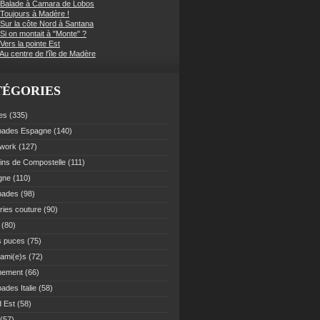
 Balade à Camara de Lobos
 Toujours à Madère !
 Sur la côte Nord à Santana
Si on montait à "Monte" ?
Vers la pointe Est
Au centre de l'île de Madère
TÉGORIES
es
(335)
pades Espagne
(140)
work
(127)
ns de Compostelle
(111)
gne
(110)
pades
(98)
ries couture
(90)
(80)
s puces
(75)
 ami(e)s
(72)
nement
(66)
ades Italie
(58)
 Est
(58)
(57)