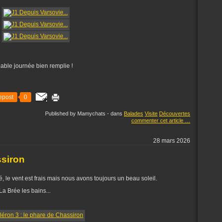
éable journée bien remplie !
epost
0
Published by Mamychats
-
dans
Balades
Visite
Découvertes
commenter cet article
…
28 mars 2026
ssiron
, le vent est frais mais nous avons toujours un beau soleil.
La Brée les bains...