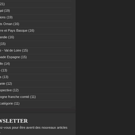
21)
al
(19)
ions
(19)
ats Oman
(16)
re et Pays Basque
(16)
andie
(16)
(15)
 - Val de Loire
(15)
pade Espagne
(15)
ife
(14)
o
(13)
es
(13)
anie
(12)
spective
(12)
ogne franche comté
(11)
catégorie
(11)
WSLETTER
z-vous pour être averti des nouveaux articles
.