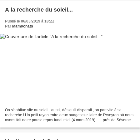
A la recherche du soleil...
Publié le 06/03/2019 à 18:22
Par
Mamychats
On s'habitue vite au soleil...aussi, dès qu'il disparait , on part vite à sa
recherche ! Un petit rayon entre deux nuages sur l'aire de l'Aveyron où nous
avons fait notre pause repas lundi midi (4 mars 2019).... ...près de Séverac le
Château... ... en...