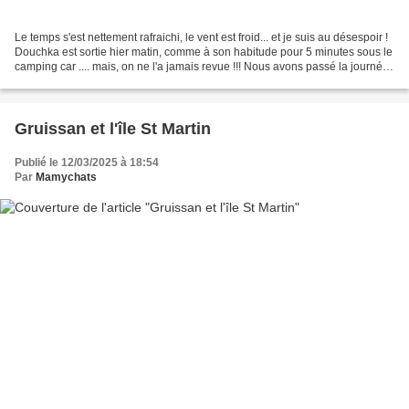
Le temps s'est nettement rafraichi, le vent est froid... et je suis au désespoir !
Douchka est sortie hier matin, comme à son habitude pour 5 minutes sous le
camping car .... mais, on ne l'a jamais revue !!! Nous avons passé la journée
à la chercher et...
Gruissan et l'île St Martin
Publié le 12/03/2025 à 18:54
Par
Mamychats