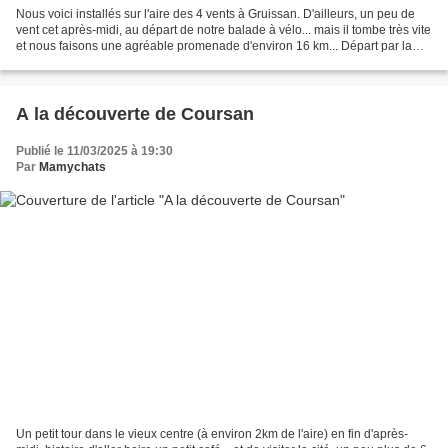
Nous voici installés sur l'aire des 4 vents à Gruissan. D'ailleurs, un peu de
vent cet après-midi, au départ de notre balade à vélo... mais il tombe très vite
et nous faisons une agréable promenade d'environ 16 km... Départ par la
piste cyclable (elles...
A la découverte de Coursan
Publié le 11/03/2025 à 19:30
Par
Mamychats
Un petit tour dans le vieux centre (à environ 2km de l'aire) en fin d'après-