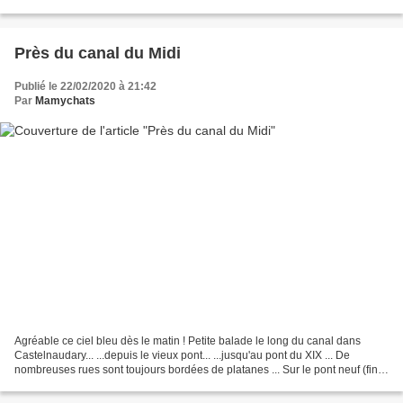
Nous partons pour une petite...
Près du canal du Midi
Publié le 22/02/2020 à 21:42
Par
Mamychats
Agréable ce ciel bleu dès le matin ! Petite balade le long du canal dans
Castelnaudary... ...depuis le vieux pont... ...jusqu'au pont du XIX ... De
nombreuses rues sont toujours bordées de platanes ... Sur le pont neuf (fin
XIX) une plaque commémorative...