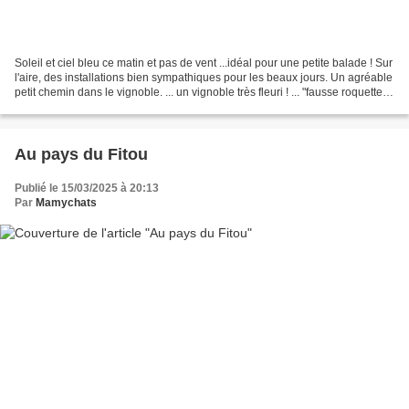
Soleil et ciel bleu ce matin et pas de vent ...idéal pour une petite balade ! Sur
l'aire, des installations bien sympathiques pour les beaux jours. Un agréable
petit chemin dans le vignoble. ... un vignoble très fleuri ! ... "fausse roquette"
... La taille...
Au pays du Fitou
Publié le 15/03/2025 à 20:13
Par
Mamychats