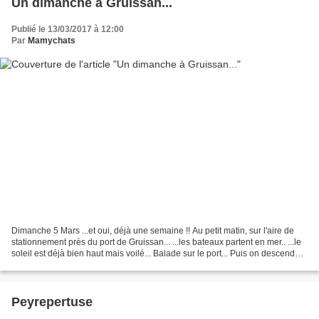
Un dimanche à Gruissan...
Publié le 13/03/2017 à 12:00
Par
Mamychats
Dimanche 5 Mars ...et oui, déjà une semaine !! Au petit matin, sur l'aire de
stationnement près du port de Gruissan... ...les bateaux partent en mer.. ...le
soleil est déjà bien haut mais voilé... Balade sur le port... Puis on descend
les vélos pour emprunter...
Peyrepertuse