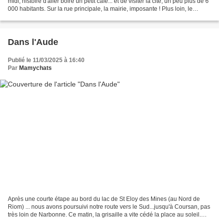
midi, histoire d'aller boire un petit café... et de visiter la cité, un peu plus de 6
000 habitants. Sur la rue principale, la mairie, imposante ! Plus loin, le
monument aux morts,...
Dans l'Aude
Publié le 11/03/2025 à 16:40
Par
Mamychats
Après une courte étape au bord du lac de St Eloy des Mines (au Nord de
Riom) ... nous avons poursuivi notre route vers le Sud...jusqu'à Coursan, pas
très loin de Narbonne. Ce matin, la grisaille a vite cédé la place au soleil.