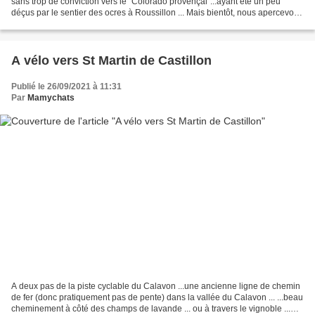
sans trop de conviction vers le "Colorado provençal"...ayant été un peu
déçus par le sentier des ocres à Roussillon ... Mais bientôt, nous apercevons
les premières falaises de...
A vélo vers St Martin de Castillon
Publié le 26/09/2021 à 11:31
Par
Mamychats
A deux pas de la piste cyclable du Calavon ...une ancienne ligne de chemin
de fer (donc pratiquement pas de pente) dans la vallée du Calavon ... ...beau
cheminement à côté des champs de lavande ... ou à travers le vignoble ...