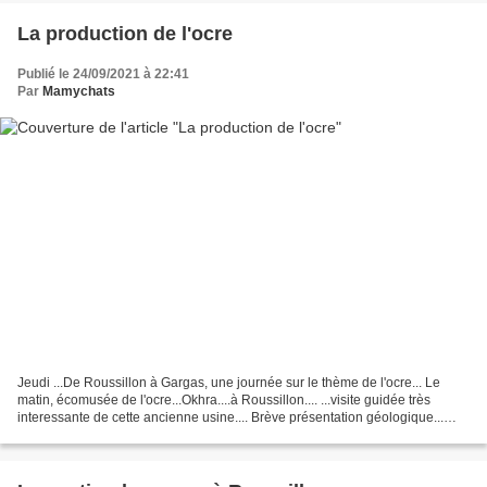
La production de l'ocre
Publié le 24/09/2021 à 22:41
Par
Mamychats
Jeudi ...De Roussillon à Gargas, une journée sur le thème de l'ocre... Le
matin, écomusée de l'ocre...Okhra....à Roussillon.... ...visite guidée très
interessante de cette ancienne usine.... Brève présentation géologique...
Parcours dans l'usine... ...historique...