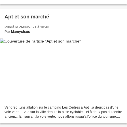
Nous empruntons une petite...
Apt et son marché
Publié le 26/09/2021 à 10:40
Par
Mamychats
Vendredi...installation sur le camping Les Cédres à Apt ...à deux pas d'une
voie verte ... vue sur la ville depuis la piste cyclable... et à deux pas du centre
ancien.... En suivant la voie verte, nous allons jusqu'à l'office du tourisme,
situé dans l'ancienne...