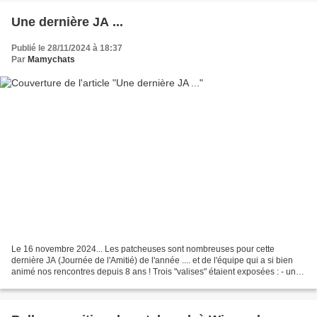
Une dernière JA ...
Publié le 28/11/2024 à 18:37
Par
Mamychats
Le 16 novembre 2024... Les patcheuses sont nombreuses pour cette
dernière JA (Journée de l'Amitié) de l'année .... et de l'équipe qui a si bien
animé nos rencontres depuis 8 ans ! Trois "valises" étaient exposées : - une
sur le thème "Jules Verne" ... -...