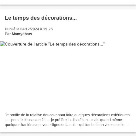
châle trouvé sur...
Le temps des décorations...
Publié le 04/12/2024 à 19:25
Par
Mamychats
Je profite de la relative douceur pour faire quelques décorations extérieures
.. ... peu de choses en fait ... je préfère la discrétion... mais quand même
quelques lumières qui vont clignoter la nuit ...qui tombe bien vite en cette
saison ! et bien sûr...