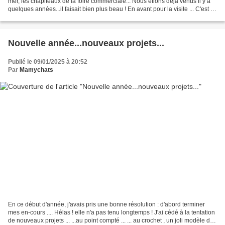
mer, les chapiteaux de la foire commerciale... Nous étions déjà venus il y a
quelques années...il faisait bien plus beau ! En avant pour la visite ... C'est le
vingtième anniversaire...
Nouvelle année...nouveaux projets...
Publié le 09/01/2025 à 20:52
Par
Mamychats
En ce début d'année, j'avais pris une bonne résolution : d'abord terminer
mes en-cours .... Hélas ! elle n'a pas tenu longtemps ! J'ai cédé à la tentation
de nouveaux projets ... ...au point compté ... ... au crochet , un joli modèle de