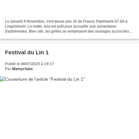
Le samedi 8 Novembre, s'est tenue une JA de France Patchwork 67-68 à
Lingolsheim. Le matin, tout est prêt pour accueillir une soixantaine
d'adhérentes. Bien vite, les grilles se remplissent des ouvrages accrochés
par de nombreuses patcheuses.. ..."devoirs...
Festival du Lin 1
Publié le 06/07/2025 à 19:17
Par
Mamychats