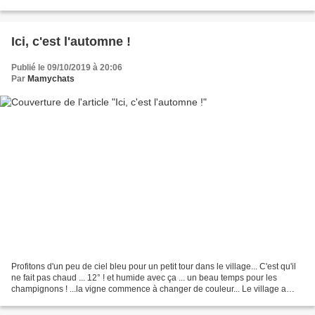
Mais le marché a changé de place...
Ici, c'est l'automne !
Publié le 09/10/2019 à 20:06
Par
Mamychats
Profitons d'un peu de ciel bleu pour un petit tour dans le village... C'est qu'il
ne fait pas chaud ... 12° ! et humide avec ça ... un beau temps pour les
champignons ! ...la vigne commence à changer de couleur... Le village a
vraiment un petit air automnal... Quelques...