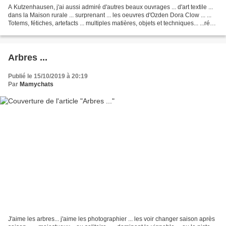
A Kutzenhausen, j'ai aussi admiré d'autres beaux ouvrages ... d'art textile ...
dans la Maison rurale ... surprenant ... les oeuvres d'Ozden Dora Clow ... ...
Totems, fétiches, artefacts ... multiples matières, objets et techniques... ...récit
autobiographique...
Arbres ...
Publié le 15/10/2019 à 20:19
Par
Mamychats
J'aime les arbres... j'aime les photographier ... les voir changer saison après