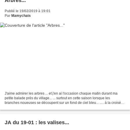
Arbres...
Publié le 19/02/2019 à 19:01
Par
Mamychats
J'aime admirer les arbres ... et j'en ai l'occasion chaque matin durant ma
petite balade près du village... ... surtout en cette saison lorsque les
branches noueuses se découpent sur un fond de ciel bleu... ..... à la croisée
des chemins ...mon bouleau...
JA du 19-01 : les valises...