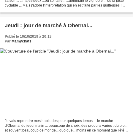
saison ... ...majestueux ...ou solitaire... ...dominant le vignoble ... ou la piste
cyclable ... Mais j'adore l'interprétation qui en est faite par les quilteuses !
"Les arbres"...
Jeudi : jour de marché à Obernai...
Publié le 10/10/2019 à 20:13
Par
Mamychats
Je vais reprendre mes habitudes pour quelques temps ... le marché
d'Obernai du jeudi matin ... beaucoup de choix, des produits variés , du bio...
et souvent beaucoup de monde... quoique... moins en ce moment que l'été...