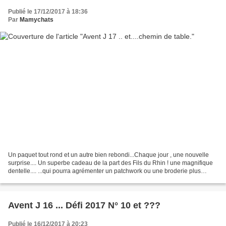
Publié le 17/12/2017 à 18:36
Par
Mamychats
Un paquet tout rond et un autre bien rebondi...Chaque jour , une nouvelle
surprise.... Un superbe cadeau de la part des Fils du Rhin ! une magnifique
dentelle.... ...qui pourra agrémenter un patchwork ou une broderie plus
importante... Superbe ! ... et...
Avent J 16 ... Défi 2017 N° 10 et ???
Publié le 16/12/2017 à 20:23