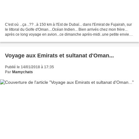
C'est où ...ça ..?? ..à 150 km à l'Est de Dubaï... dans l'Emirat de Fujairah, sur
le littoral du Golfe d'Oman....Océan Indien... Bien arrivés chez mon frère...
après ce long voyage en avion...ce dimanche après-midi..une petite envie
de se dégourdir les...
Voyage aux Emirats et sultanat d'Oman...
Publié le 14/01/2018 à 17:35
Par
Mamychats