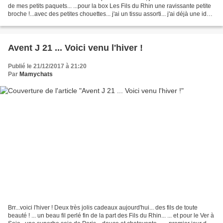
de mes petits paquets... ...pour la box Les Fils du Rhin une ravissante petite
broche !...avec des petites chouettes... j'ai un tissu assorti... j'ai déjà une idée
d'utilisation.....si......
Avent J 21 ... Voici venu l'hiver !
Publié le 21/12/2017 à 21:20
Par
Mamychats
Brr...voici l'hiver ! Deux très jolis cadeaux aujourd'hui... des fils de toute
beauté ! ... un beau fil perlé fin de la part des Fils du Rhin... ... et pour le Ver à