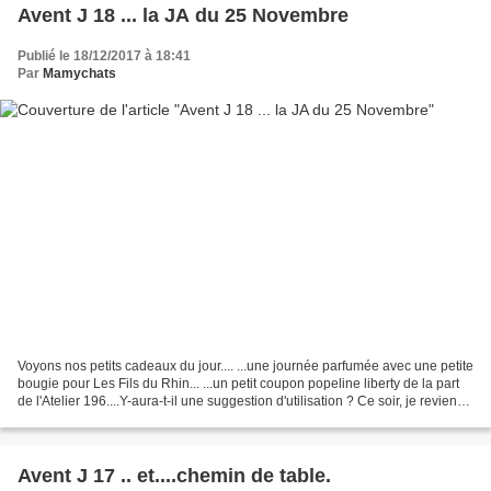
Avent J 18 ... la JA du 25 Novembre
Publié le 18/12/2017 à 18:41
Par
Mamychats
Voyons nos petits cadeaux du jour.... ...une journée parfumée avec une petite
bougie pour Les Fils du Rhin... ...un petit coupon popeline liberty de la part
de l'Atelier 196....Y-aura-t-il une suggestion d'utilisation ? Ce soir, je reviens
sur la journée...
Avent J 17 .. et....chemin de table.