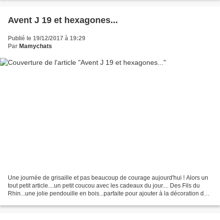
Avent J 19 et hexagones...
Publié le 19/12/2017 à 19:29
Par
Mamychats
Une journée de grisaille et pas beaucoup de courage aujourd'hui ! Alors un
tout petit article....un petit coucou avec les cadeaux du jour.... Des Fils du
Rhin...une jolie pendouille en bois...parfaite pour ajouter à la décoration de
mon sapin...sur le...