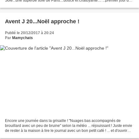
Soie...une superbe soie de Paris....douce et chatoyante.... ...premier jour de
l'hiver...
Avent J 20...Noël approche !
Publié le 20/12/2017 à 20:24
Par
Mamychats
Encore une journée dans la grisaille ! "Nuages bas accompagnés de
brouillard avec un peu de bruine" selon la météo ... réjouissant ! Juste envie
de rester à la maison à lire le journal avec un bon petit café ! ... et d'ouvrir
mes petits paquets .... ...une...