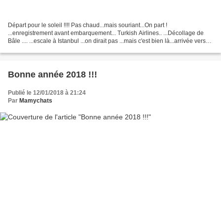
Départ pour le soleil !!!! Pas chaud...mais souriant...On part !
...enregistrement avant embarquement... Turkish Airlines.. ...Décollage de
Bâle .... ...escale à Istanbul ...on dirait pas ...mais c'est bien là...arrivée vers
23h30 ..départ prèvu à 1h25......
Bonne année 2018 !!!
Publié le 12/01/2018 à 21:24
Par
Mamychats