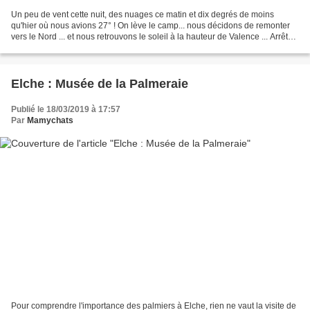
Un peu de vent cette nuit, des nuages ce matin et dix degrés de moins
qu'hier où nous avions 27° ! On lève le camp... nous décidons de remonter
vers le Nord ... et nous retrouvons le soleil à la hauteur de Valence ... Arrêt
sur un parking Camping-car...
Elche : Musée de la Palmeraie
Publié le 18/03/2019 à 17:57
Par
Mamychats
Pour comprendre l'importance des palmiers à Elche, rien ne vaut la visite de