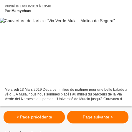
Publié le 14/03/2019 à 19:48
Par
Mamychats
Mercredi 13 Mars 2019 Départ en milieu de matinée pour une belle balade à
vélo ... A Mula, nous nous sommes placés au milieu du parcours de la Via
Verde del Noroeste qui part de L'Université de Murcia jusqu'à Caravaca de
la Cruz ...Ce jour, nous descendons...
< Page précédente
Page suivante >