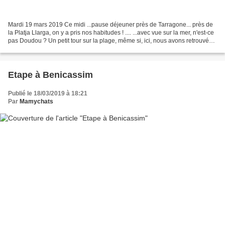
Mardi 19 mars 2019 Ce midi ...pause déjeuner près de Tarragone... près de
la Platja Llarga, on y a pris nos habitudes ! .... ...avec vue sur la mer, n'est-ce
pas Doudou ? Un petit tour sur la plage, même si, ici, nous avons retrouvé
les nuages et que...
Etape à Benicassim
Publié le 18/03/2019 à 18:21
Par
Mamychats