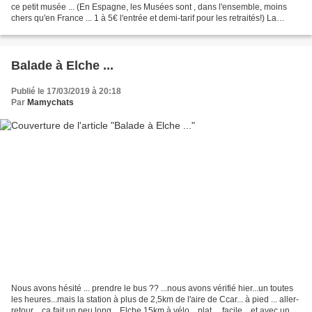
ce petit musée ... (En Espagne, les Musées sont , dans l'ensemble, moins
chers qu'en France ... 1 à 5€ l'entrée et demi-tarif pour les retraités!) La
palme figure sur le blason...
Balade à Elche ...
Publié le 17/03/2019 à 20:18
Par
Mamychats
Nous avons hésité ... prendre le bus ?? ...nous avons vérifié hier...un toutes
les heures...mais la station à plus de 2,5km de l'aire de Ccar... à pied ... aller-
retour ...ça fait un peu long... Elche 15km à vélo... plat ... facile ...et avec une