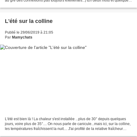
au gré des connexions pas toujours exellentes...) En deux mots et quelques
photos, les deux mois écoulés......
L'été sur la colline
Publié le 29/06/2019 à 21:05
Par
Mamychats
L'été est bien là ! La chaleur s'est installée ...plus de 30° depuis quelques
jours, voire plus de 35°.... On nous parle de canicule...mais ici, sur la colline,
les températures fraîchissent la nuit.... J'ai profité de la relative fraîcheur
matinale pour...