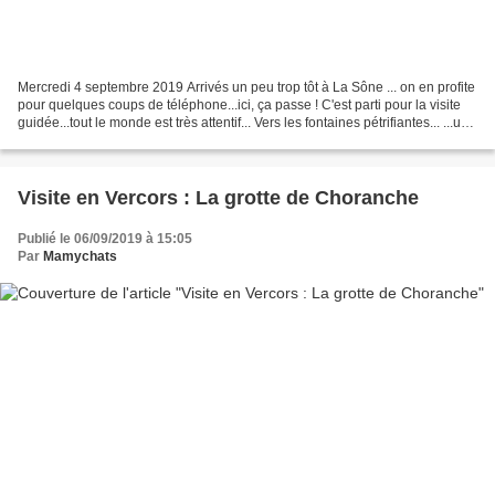
Mercredi 4 septembre 2019 Arrivés un peu trop tôt à La Sône ... on en profite
pour quelques coups de téléphone...ici, ça passe ! C'est parti pour la visite
guidée...tout le monde est très attentif... Vers les fontaines pétrifiantes... ...une
grande variété...
Visite en Vercors : La grotte de Choranche
Publié le 06/09/2019 à 15:05
Par
Mamychats