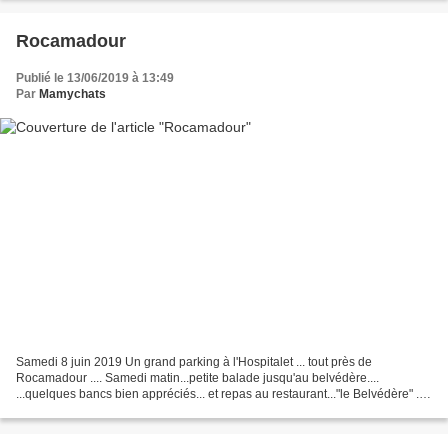
Rocamadour
Publié le 13/06/2019 à 13:49
Par
Mamychats
Samedi 8 juin 2019 Un grand parking à l'Hospitalet ... tout près de
Rocamadour .... Samedi matin...petite balade jusqu'au belvédère....
...quelques bancs bien appréciés... et repas au restaurant..."le Belvédère" ...!
Quelques achats dans une boutique...