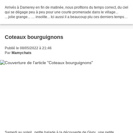
Arrivés à Damerey en fin de matinée, nous profitons du temps correct, du ciel
qui se dégage peu à peu pour une courte promenade dans le village...
....jolie grange... .... insolite... Ici aussi il a beaucoup plu ces derniers temps et
les prés alentours...
Coteaux bourguignons
Publié le 08/05/2022 à 21:46
Par
Mamychats
Samedi au soleil...petite balade à la découverte de Givry...une petite