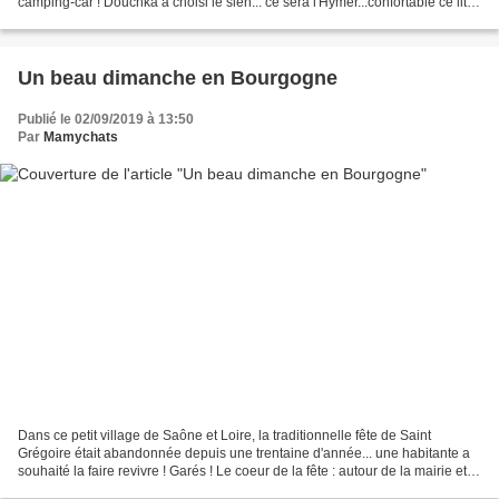
camping-car ! Douchka a choisi le sien... ce sera l'Hymer...confortable ce lit !
Arrivés à destination...
Un beau dimanche en Bourgogne
Publié le 02/09/2019 à 13:50
Par
Mamychats
Dans ce petit village de Saône et Loire, la traditionnelle fête de Saint
Grégoire était abandonnée depuis une trentaine d'année... une habitante a
souhaité la faire revivre ! Garés ! Le coeur de la fête : autour de la mairie et
derrière, la salle des...