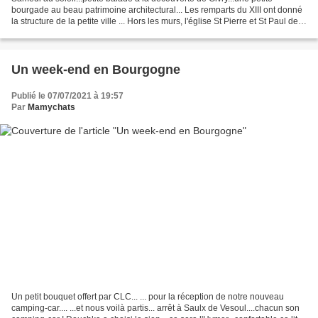
bourgade au beau patrimoine architectural... Les remparts du XIII ont donné
la structure de la petite ville ... Hors les murs, l'église St Pierre et St Paul de
style néoclassique a...
Un week-end en Bourgogne
Publié le 07/07/2021 à 19:57
Par
Mamychats
Un petit bouquet offert par CLC... ... pour la réception de notre nouveau
camping-car.... ...et nous voilà partis... arrêt à Saulx de Vesoul....chacun son