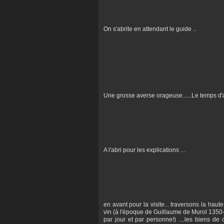
On s'abrite en attendant le guide ..
Une grosse averse orageuse......Le temps d'
A l'abri pour les explications ...
en avant pour la visite... traversons la hau
vin (à l'époque de Guillaume de Murol 1350-1
par jour et par personne!) ....les biens 