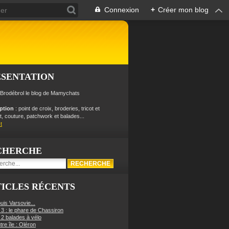
Connexion
+
Créer mon blog
ÉSENTATION
 Brodébrol le blog de Mamychats
iption
: point de croix, broderies, tricot et
, couture, patchwork et balades...
t
CHERCHE
ICLES RÉCENTS
uis Varsovie...
 3 : le phare de Chassiron
 2 balades à vélo
re île : Oléron