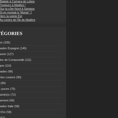
 Balade à Camara de Lobos
 Toujours à Madère !
 Sur la côte Nord à Santana
Si on montait à "Monte" ?
Vers la pointe Est
Au centre de l'île de Madère
TÉGORIES
es
(335)
pades Espagne
(140)
work
(127)
ns de Compostelle
(111)
gne
(110)
pades
(98)
ries couture
(90)
(80)
s puces
(75)
 ami(e)s
(72)
nement
(66)
ades Italie
(58)
 Est
(58)
(57)