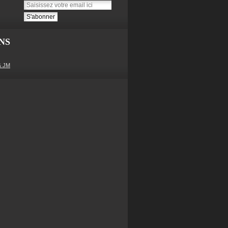
NS
& JM