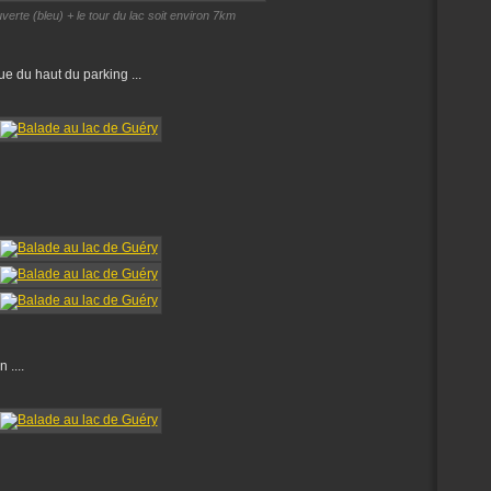
uverte (bleu) + le tour du lac soit environ 7km
 du haut du parking ...
 ....