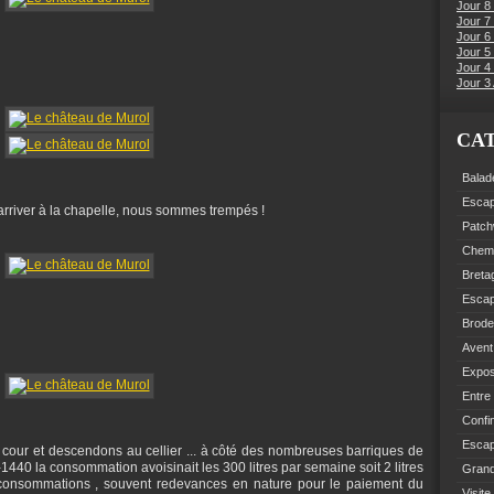
Jour 8
Jour 7
Jour 6
Jour 5 
Jour 4 
Jour 3 
CA
Balad
Esca
arriver à la chapelle, nous sommes trempés !
Patch
Chemi
Breta
Esca
Brode
Avent
Expo
Entre
Confi
Escap
te cour et descendons au cellier ... à côté des nombreuses barriques de
440 la consommation avoisinait les 300 litres par semaine soit 2 litres
Grand
de consommations , souvent redevances en nature pour le paiement du
Visite