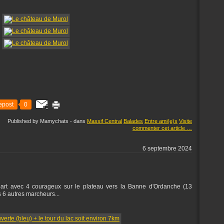
epost
0
Published by Mamychats
-
dans
Massif Central
Balades
Entre ami(e)s
Visite
commenter cet article
…
6 septembre 2024
 part avec 4 courageux sur le plateau vers la Banne d'Ordanche (13
es 6 autres marcheurs...