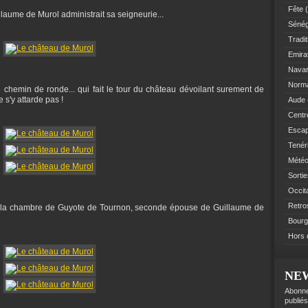
Fête
(
llaume de Murol administrait sa seigneurie...
Sénég
Tradit
Emir
Navar
Norm
 chemin de ronde... qui fait le tour du château dévoilant surement de
 s'y attarde pas !
Aude
Centre
Esca
Tenér
Mété
Sorti
Occit
Retro
s la chambre de Guyote de Tournon, seconde épouse de Guillaume de
Bourg
Hors 
NE
Abonne
publiés