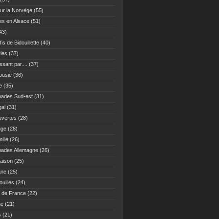
ur la Norvège
(55)
es en Alsace
(51)
43)
fis de Bidouillette
(40)
ies
(37)
sant par....
(37)
ousie
(36)
e
(35)
ades Sud-est
(31)
gal
(31)
vertes
(28)
uge
(28)
ille
(26)
ades Allemagne
(26)
maison
(25)
ane
(25)
uilles
(24)
 de France
(22)
ne
(21)
s
(21)