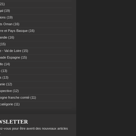
21)
al
(19)
ions
(19)
ats Oman
(16)
re et Pays Basque
(16)
andie
(16)
(15)
 - Val de Loire
(15)
pade Espagne
(15)
ife
(14)
o
(13)
es
(13)
anie
(12)
spective
(12)
ogne franche comté
(11)
catégorie
(11)
WSLETTER
z-vous pour être averti des nouveaux articles
.