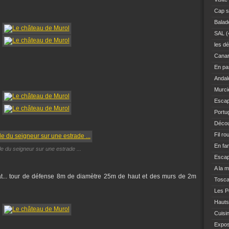
Cap s
Balad
SAL
(
les dé
Canar
En pas
Andal
Murci
Escap
Portu
Décou
Fil ro
En fam
le du seigneur sur une estrade ...
Escap
A la 
at... tour de défense 8m de diamètre 25m de haut et des murs de 2m
Tosc
Les Po
Hauts
Cuisi
Expo