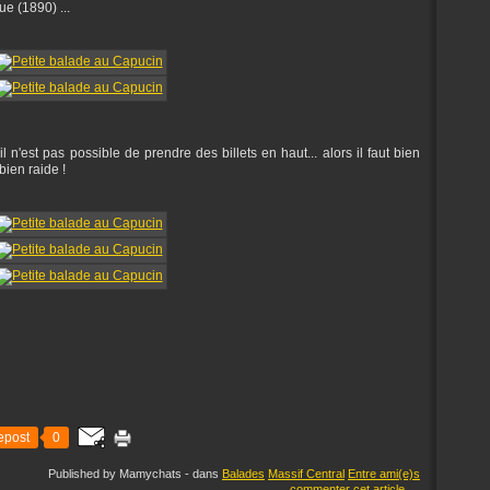
e (1890) ...
 n'est pas possible de prendre des billets en haut... alors il faut bien
bien raide !
epost
0
Published by Mamychats
-
dans
Balades
Massif Central
Entre ami(e)s
commenter cet article
…