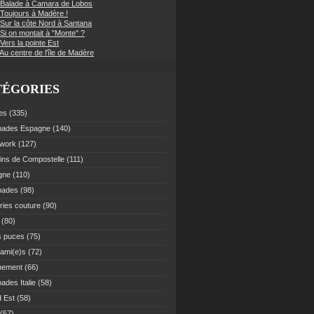
 Balade à Camara de Lobos
 Toujours à Madère !
 Sur la côte Nord à Santana
Si on montait à "Monte" ?
Vers la pointe Est
Au centre de l'île de Madère
TÉGORIES
es
(335)
pades Espagne
(140)
work
(127)
ns de Compostelle
(111)
gne
(110)
pades
(98)
ries couture
(90)
(80)
s puces
(75)
 ami(e)s
(72)
nement
(66)
ades Italie
(58)
 Est
(58)
(57)