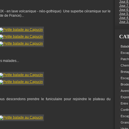
Jour 8
Jour 7
Jour 6
 (XIX - en lave volcanique - néo-gothique) Une superbe céramique sur le
Jour 5 
te de France)...
Jour 4 
Jour 3 
CA
Balad
Esca
Patch
s malades...
Chemi
Breta
Esca
Brode
Avent
Expo
Nous descendons prendre le funiculaire pour rejoindre le plateau du
Entre
Confi
Escap
Grand
Visite