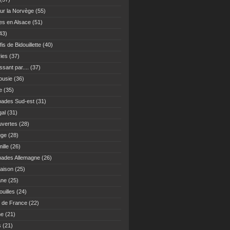
ur la Norvège
(55)
es en Alsace
(51)
43)
fis de Bidouillette
(40)
ies
(37)
sant par....
(37)
ousie
(36)
e
(35)
ades Sud-est
(31)
gal
(31)
vertes
(28)
uge
(28)
ille
(26)
ades Allemagne
(26)
maison
(25)
ane
(25)
uilles
(24)
 de France
(22)
ne
(21)
s
(21)