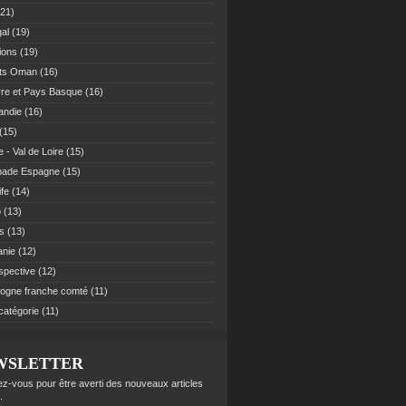
21)
al
(19)
ions
(19)
ats Oman
(16)
re et Pays Basque
(16)
andie
(16)
(15)
 - Val de Loire
(15)
pade Espagne
(15)
ife
(14)
o
(13)
es
(13)
anie
(12)
spective
(12)
ogne franche comté
(11)
catégorie
(11)
WSLETTER
z-vous pour être averti des nouveaux articles
.