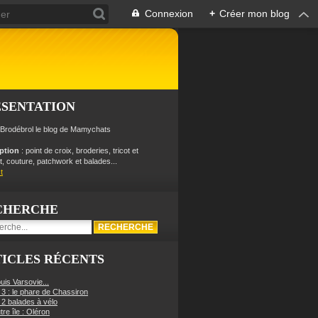
Connexion
+
Créer mon blog
ÉSENTATION
 Brodébrol le blog de Mamychats
iption
: point de croix, broderies, tricot et
, couture, patchwork et balades...
t
CHERCHE
ICLES RÉCENTS
uis Varsovie...
 3 : le phare de Chassiron
 2 balades à vélo
re île : Oléron