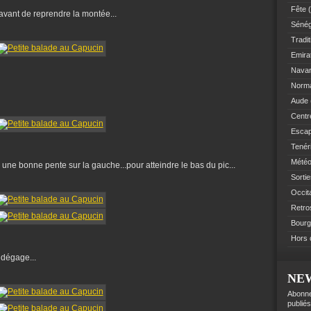
Fête
(
vant de reprendre la montée...
Sénég
Tradit
Emir
Navar
Norm
Aude
Centre
Esca
Tenér
Mété
 une bonne pente sur la gauche...pour atteindre le bas du pic...
Sorti
Occit
Retro
Bourg
Hors 
 dégage...
NE
Abonne
publiés