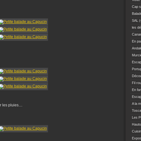
Cap s
Balad
SAL
(
les dé
Canar
En pas
Andal
Murci
Escap
Portu
Décou
Fil ro
En fam
Escap
A la 
es pluies....
Tosc
Les Po
Hauts
Cuisi
Expo