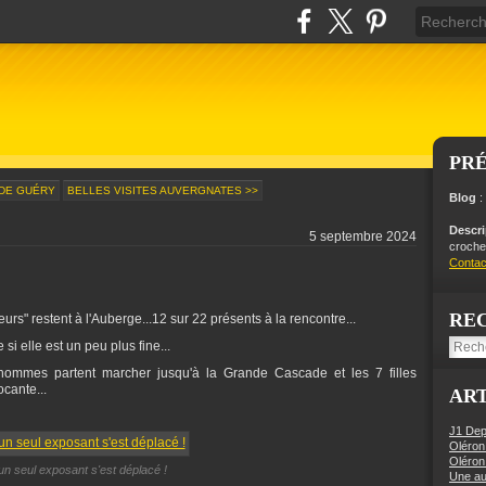
PR
 DE GUÉRY
BELLES VISITES AUVERGNATES >>
Blog
:
Descr
5 septembre 2024
crochet
Contac
RE
urs" restent à l'Auberge...12 sur 22 présents à la rencontre...
si elle est un peu plus fine...
hommes partent marcher jusqu'à la Grande Cascade et les 7 filles
cante...
ART
J1 Dep
Oléron
Oléron
.un seul exposant s'est déplacé !
Une aut