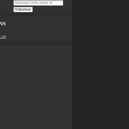
NS
& JM