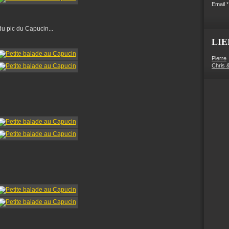
Email
u pic du Capucin...
LIE
Pierre
Chris 