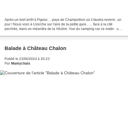
Après un bref arrêt à Figeac ... pays de Champollion où il faudra revenir...un
jour ! Nous voici à Uzerche sur l'aire de la petite gare... ... face à la cité
perchée, dans un méandre de la Vézère. Vue du camping car ce matin : un
ensemble de tours et...
Balade à Château Chalon
Publié le 23/06/2024 à 20:23
Par
Mamychats