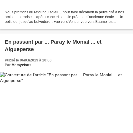
Nous profitons du retour du soleil ... pour faire découvrir la petite cité à nos
amis... ...surprise.... apéro-concert sous le préau de l'ancienne école ... Un
petit tour jusqu'au belvédère... vue vers Voiteur vue vers Baume les
Messieurs Pause déjeuner...
En passant par ... Paray le Monial ... et
Aigueperse
Publié le 06/03/2019 à 10:00
Par
Mamychats