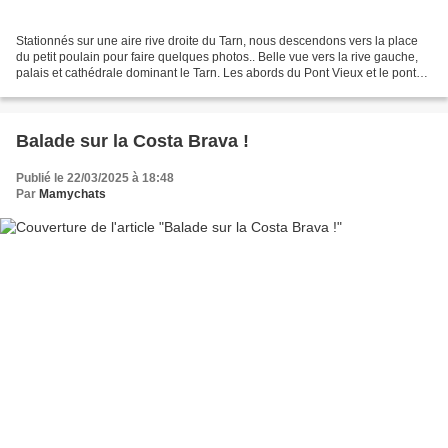
Stationnés sur une aire rive droite du Tarn, nous descendons vers la place
du petit poulain pour faire quelques photos.. Belle vue vers la rive gauche,
palais et cathédrale dominant le Tarn. Les abords du Pont Vieux et le pont
bâti vers 1035 - 1040 connaissent...
Balade sur la Costa Brava !
Publié le 22/03/2025 à 18:48
Par
Mamychats