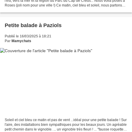
l'est, vers la mer et la région du Parc du Cap de Creus... Nous voilà posés à
Roses (joli nom pour une ville !) Ce matin, ciel bleu et soleil, nous partons
pour une journée de balade...
Petite balade à Paziols
Publié le 16/03/2025 à 18:21
Par
Mamychats
Soleil et ciel bleu ce matin et pas de vent ...idéal pour une petite balade ! Sur
l'aire, des installations bien sympathiques pour les beaux jours. Un agréable
petit chemin dans le vignoble. ... un vignoble très fleuri ! ... "fausse roquette"