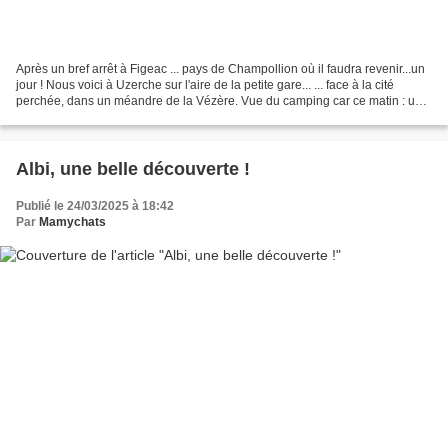
Après un bref arrêt à Figeac ... pays de Champollion où il faudra revenir...un
jour ! Nous voici à Uzerche sur l'aire de la petite gare... ... face à la cité
perchée, dans un méandre de la Vézère. Vue du camping car ce matin : un
ensemble de tours et...
Albi, une belle découverte !
Publié le 24/03/2025 à 18:42
Par
Mamychats