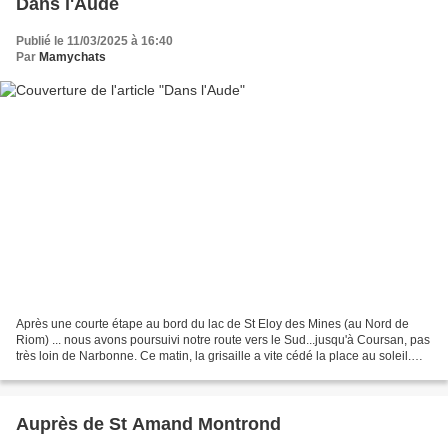
Dans l'Aude
Publié le 11/03/2025 à 16:40
Par
Mamychats
Après une courte étape au bord du lac de St Eloy des Mines (au Nord de
Riom) ... nous avons poursuivi notre route vers le Sud...jusqu'à Coursan, pas
très loin de Narbonne. Ce matin, la grisaille a vite cédé la place au soleil.
Nous partons pour une petite...
Auprès de St Amand Montrond