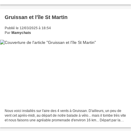
... La taille...
Gruissan et l'île St Martin
Publié le 12/03/2025 à 18:54
Par
Mamychats
Nous voici installés sur l'aire des 4 vents à Gruissan. D'ailleurs, un peu de
vent cet après-midi, au départ de notre balade à vélo... mais il tombe très vite
et nous faisons une agréable promenade d'environ 16 km... Départ par la
piste cyclable (elles...