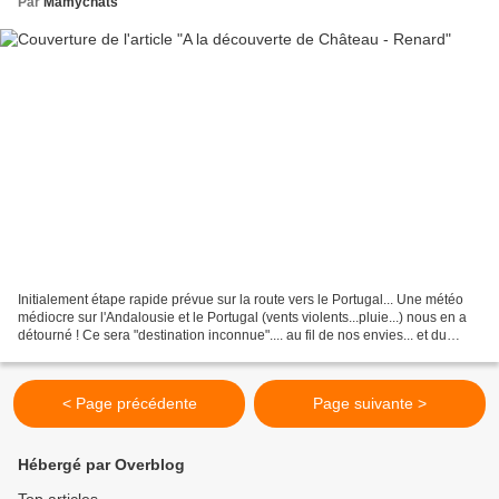
Par
Mamychats
Initialement étape rapide prévue sur la route vers le Portugal... Une météo
médiocre sur l'Andalousie et le Portugal (vents violents...pluie...) nous en a
détourné ! Ce sera "destination inconnue".... au fil de nos envies... et du
temps ! Arrivés hier...
< Page précédente
Page suivante >
Hébergé par Overblog