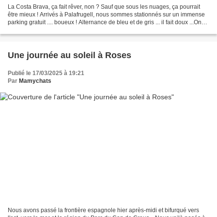
La Costa Brava, ça fait rêver, non ? Sauf que sous les nuages, ça pourrait
être mieux ! Arrivés à Palafrugell, nous sommes stationnés sur un immense
parking gratuit .... boueux ! Alternance de bleu et de gris ... il fait doux ...On
tente un petit tour...
Une journée au soleil à Roses
Publié le 17/03/2025 à 19:21
Par
Mamychats
Nous avons passé la frontière espagnole hier après-midi et bifurqué vers