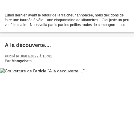
Lundi dernier, avant le retour de la fraicheur annoncée, nous décidons de
faire une tournée à vélo... une cinquantaine de kilomètres... Ciel juste un peu
voilé le matin... Nous voilà partis par les petites routes de campagne... ...sous
le regard paisible...
A la découverte....
Publié le 30/03/2022 à 16:41
Par
Mamychats