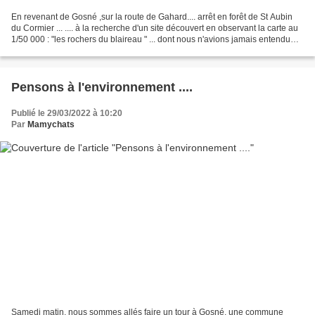
En revenant de Gosné ,sur la route de Gahard.... arrêt en forêt de St Aubin
du Cormier ... .... à la recherche d'un site découvert en observant la carte au
1/50 000 : "les rochers du blaireau " ... dont nous n'avions jamais entendu
parler.... et qui s'avérent...
Pensons à l'environnement ....
Publié le 29/03/2022 à 10:20
Par
Mamychats
Samedi matin, nous sommes allés faire un tour à Gosné, une commune