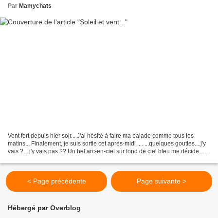
Par
Mamychats
Vent fort depuis hier soir... J'ai hésité à faire ma balade comme tous les
matins... Finalement, je suis sortie cet après-midi .... ...quelques gouttes....j'y
vais ? ...j'y vais pas ?? Un bel arc-en-ciel sur fond de ciel bleu me décide....
Je prends un...
< Page précédente
Page suivante >
Hébergé par Overblog