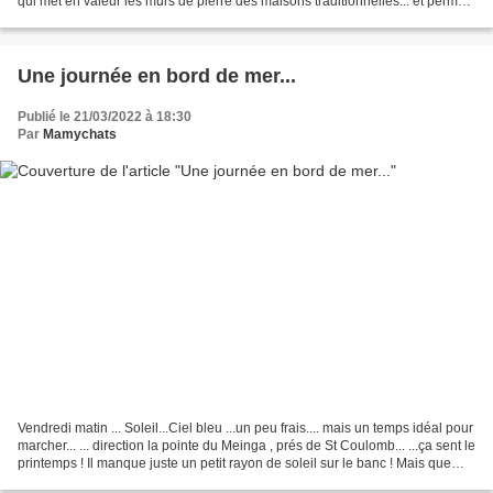
qui met en valeur les murs de pierre des maisons traditionnelles... et permet
de belles balades...
Une journée en bord de mer...
Publié le 21/03/2022 à 18:30
Par
Mamychats
Vendredi matin ... Soleil...Ciel bleu ...un peu frais.... mais un temps idéal pour
marcher... ... direction la pointe du Meinga , prés de St Coulomb... ...ça sent le
printemps ! Il manque juste un petit rayon de soleil sur le banc ! Mais que
c'est agréable...