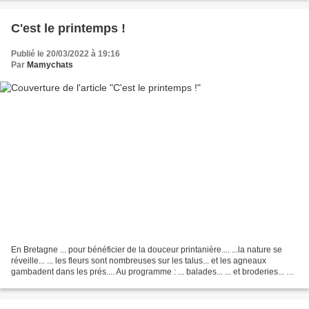
C'est le printemps !
Publié le 20/03/2022 à 19:16
Par
Mamychats
En Bretagne ... pour bénéficier de la douceur printanière.... ...la nature se
réveille... ... les fleurs sont nombreuses sur les talus... et les agneaux
gambadent dans les prés.... Au programme : ... balades... ... et broderies... A
bientôt...