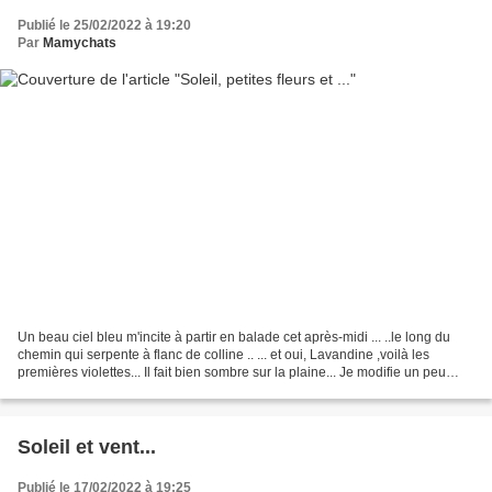
Publié le 25/02/2022 à 19:20
Par
Mamychats
Un beau ciel bleu m'incite à partir en balade cet après-midi ... ..le long du
chemin qui serpente à flanc de colline .. ... et oui, Lavandine ,voilà les
premières violettes... Il fait bien sombre sur la plaine... Je modifie un peu
mon itinéraire sur komoot...
Soleil et vent...
Publié le 17/02/2022 à 19:25