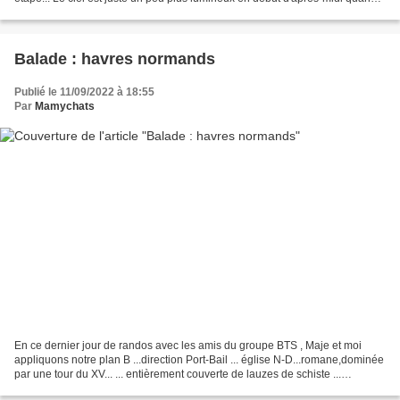
nous arrivons à Chambord... Mais...
Balade : havres normands
Publié le 11/09/2022 à 18:55
Par
Mamychats
En ce dernier jour de randos avec les amis du groupe BTS , Maje et moi
appliquons notre plan B ...direction Port-Bail ... église N-D...romane,dominée
par une tour du XV... ... entièrement couverte de lauzes de schiste ...
(imposante gargouille) ...juste...