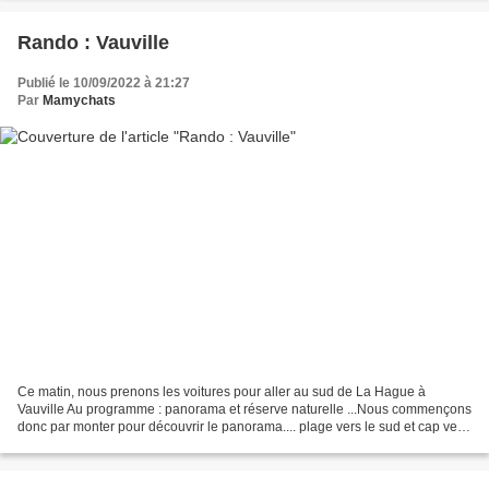
Rando : Vauville
Publié le 10/09/2022 à 21:27
Par
Mamychats
Ce matin, nous prenons les voitures pour aller au sud de La Hague à
Vauville Au programme : panorama et réserve naturelle ...Nous commençons
donc par monter pour découvrir le panorama.... plage vers le sud et cap vers
le nord... ... agréable sentier pédestre... On...