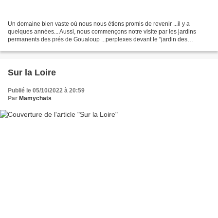
Un domaine bien vaste où nous nous étions promis de revenir ...il y a
quelques années... Aussi, nous commençons notre visite par les jardins
permanents des prés de Goualoup ...perplexes devant le "jardin des
hypothèses"... ...j'apprécie plutôt les jardins...
Sur la Loire
Publié le 05/10/2022 à 20:59
Par
Mamychats