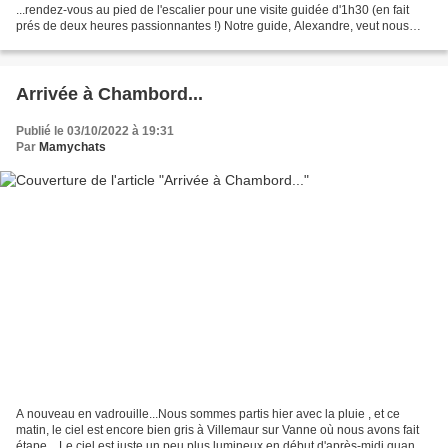
...rendez-vous au pied de l'escalier pour une visite guidée d'1h30 (en fait
prés de deux heures passionnantes !) Notre guide, Alexandre, veut nous
faire comprendre l'intérêt...
Arrivée à Chambord...
Publié le 03/10/2022 à 19:31
Par
Mamychats
A nouveau en vadrouille...Nous sommes partis hier avec la pluie , et ce
matin, le ciel est encore bien gris à Villemaur sur Vanne où nous avons fait
étape... Le ciel est juste un peu plus lumineux en début d'après-midi quand