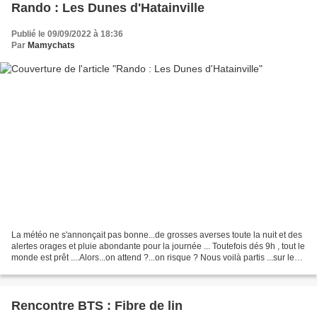
Rando : Les Dunes d'Hatainville
Publié le 09/09/2022 à 18:36
Par
Mamychats
La météo ne s'annonçait pas bonne...de grosses averses toute la nuit et des
alertes orages et pluie abondante pour la journée ... Toutefois dés 9h , tout le
monde est prêt ....Alors...on attend ?...on risque ? Nous voilà partis ...sur les
hauteurs de...
Rencontre BTS : Fibre de lin