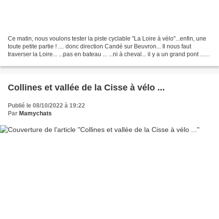
Ce matin, nous voulons tester la piste cyclable "La Loire à vélo"...enfin, une
toute petite partie ! .... donc direction Candé sur Beuvron... Il nous faut
traverser la Loire... ...pas en bateau ... ...ni à cheval... il y a un grand pont ... et
nous voici...
Collines et vallée de la Cisse à vélo ...
Publié le 08/10/2022 à 19:22
Par
Mamychats