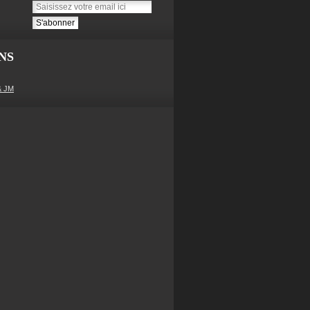
NS
& JM