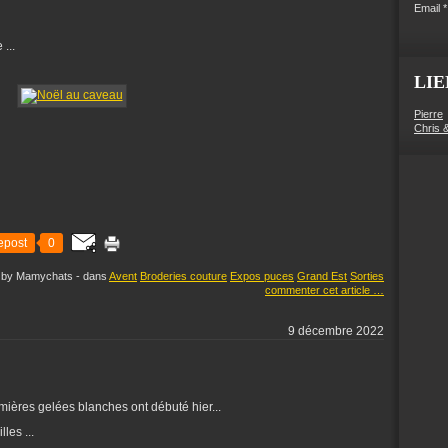
Email
...
LIE
Pierre
Chris 
epost
0
d by Mamychats
-
dans
Avent
Broderies couture
Expos puces
Grand Est
Sorties
commenter cet article
…
9 décembre 2022
remières gelées blanches ont débuté hier...
les ...