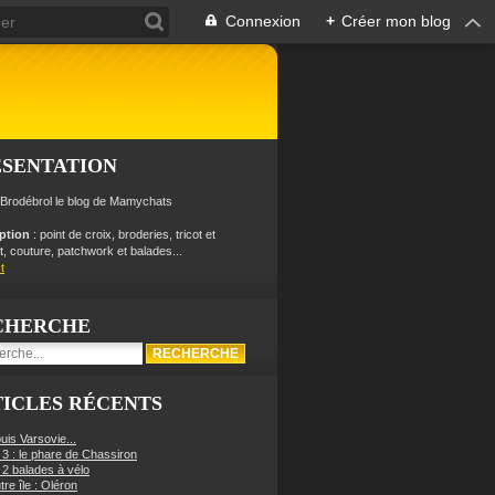
Connexion
+
Créer mon blog
ÉSENTATION
 Brodébrol le blog de Mamychats
iption
: point de croix, broderies, tricot et
, couture, patchwork et balades...
t
CHERCHE
ICLES RÉCENTS
uis Varsovie...
 3 : le phare de Chassiron
 2 balades à vélo
re île : Oléron