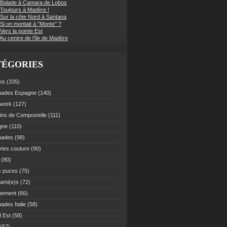
 Balade à Camara de Lobos
 Toujours à Madère !
 Sur la côte Nord à Santana
Si on montait à "Monte" ?
Vers la pointe Est
Au centre de l'île de Madère
TÉGORIES
es
(335)
pades Espagne
(140)
work
(127)
ns de Compostelle
(111)
gne
(110)
pades
(98)
ries couture
(90)
(80)
s puces
(75)
 ami(e)s
(72)
nement
(66)
ades Italie
(58)
 Est
(58)
(57)