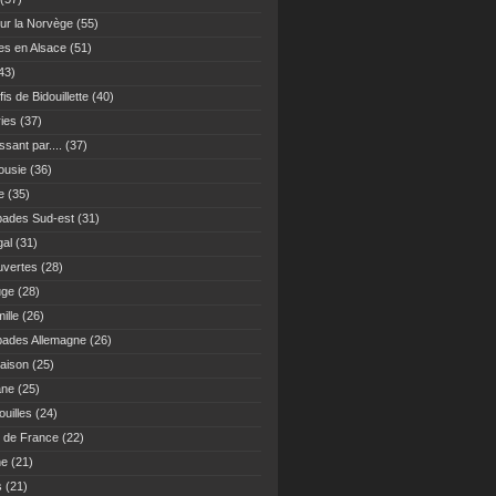
ur la Norvège
(55)
es en Alsace
(51)
43)
fis de Bidouillette
(40)
ies
(37)
sant par....
(37)
ousie
(36)
e
(35)
ades Sud-est
(31)
gal
(31)
vertes
(28)
uge
(28)
ille
(26)
ades Allemagne
(26)
maison
(25)
ane
(25)
uilles
(24)
 de France
(22)
ne
(21)
s
(21)