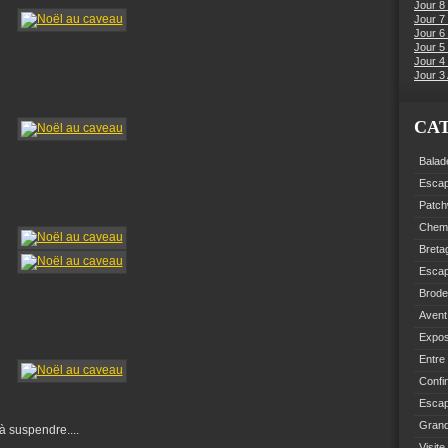
Jour 8
Jour 7
Jour 6
Jour 5 
Jour 4 
Jour 3 
CA
Balad
Esca
Patch
Chemi
Breta
Esca
Brode
Avent
Expo
Entre
Confi
Escap
Grand
 à suspendre....
Visite