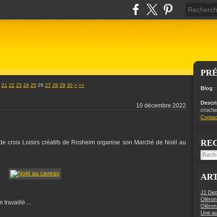
PR
40
50
60
70
80
90
100
21
22
23
24
25
26
27
28
29
30
>
>>
Blog
:
Descr
10 décembre 2022
crochet
Contac
RE
e croix Loisirs créatifs de Rosheim organise son Marché de Noël au
ART
J1 Dep
Oléron
travaillé ...
Oléron
Une aut