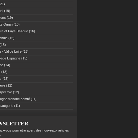
21)
al
(19)
ions
(19)
ats Oman
(16)
re et Pays Basque
(16)
andie
(16)
(15)
 - Val de Loire
(15)
pade Espagne
(15)
ife
(14)
o
(13)
es
(13)
anie
(12)
spective
(12)
ogne franche comté
(11)
catégorie
(11)
WSLETTER
z-vous pour être averti des nouveaux articles
.