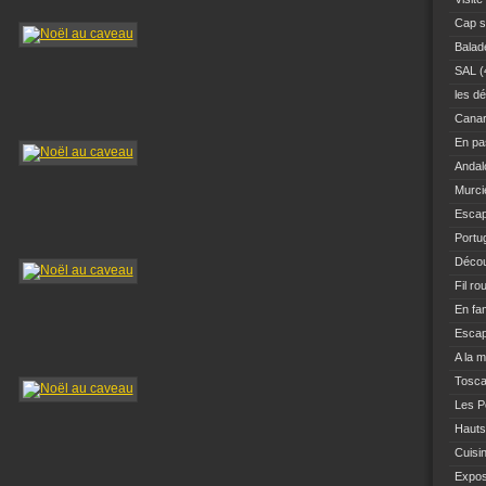
Cap s
Balad
SAL
(
les dé
Canar
En pas
Andal
Murci
Escap
Portu
Décou
Fil ro
En fam
Escap
A la 
Tosc
Les Po
Hauts
Cuisi
Expo