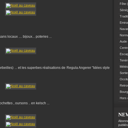
Fête
(
Sénég
Tradit
Emir
Navar
Norm
ns locaux .... bijoux... poteries ...
Aude
Centre
Esca
Tenér
Mété
orbeilles) ... et les superbes réalisations de Regula Angerer "Idées style
Sorti
Occit
Retro
Bourg
Hors 
chettes , oursons .. en kelsch ...
NE
Abonne
publiés