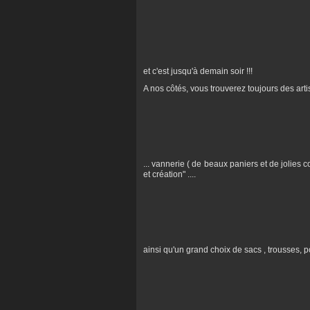
et c'est jusqu'à demain soir !!!
A nos côtés, vous trouverez toujours des artisa
... vannerie ( de beaux paniers et de jolies c
et création" ....
ainsi qu'un grand choix de sacs , trousses, po