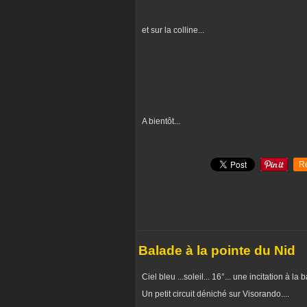
et sur la colline...
A bientôt...
R
Balade à la pointe du Nid
Ciel bleu ...soleil... 16°... une incitation à l
Un petit circuit déniché sur Visorando....