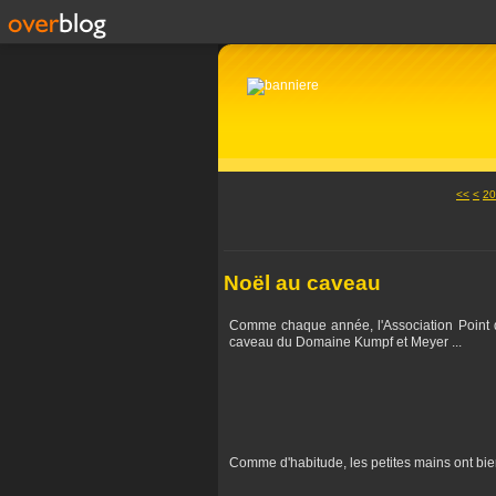
10
<<
<
20
Noël au caveau
Comme chaque année, l'Association Point d
caveau du Domaine Kumpf et Meyer ...
Comme d'habitude, les petites mains ont bien 