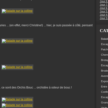
Jour 8
Jour 7
Jour 6
Jour 5 
Jour 4 
Jour 3 
es ... (en effet, merci Christine!) ... hier, je suis passée à côté, pensant
CA
Balad
Esca
Patch
Chemi
Breta
Esca
Brode
Avent
Expo
Entre
. ce sont des Orchis Bouc ... orchidée à odeur de bouc !
Confi
Escap
Grand
Visite