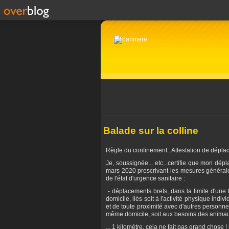
Balade sur la colline
Règle du confinement : Attestation de déplac
Je, soussignée... etc...certifie que mon dépl
mars 2020 prescrivant les mesures générale
de l'état d'urgence sanitaire :
- déplacements brefs, dans la limite d'une
domicile, liés soit à l'activité physique indi
et de toute proximité avec d'autres person
même domicile, soit aux besoins des anima
... 1 kilomètre, cela ne fait pas grand chos