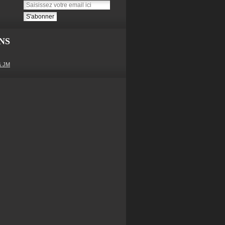
NS
& JM