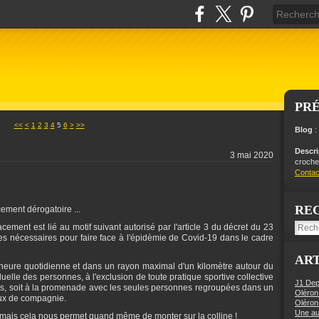
PR
<<
<
1
2
3
4
5
6
>
>>
Blog
:
Descr
3 mai 2020
crochet
Contac
RE
ement dérogatoire ...
acement est lié au motif suivant autorisé par l'article 3 du décret du 23
s nécessaires pour faire face à l'épidèmie de Covid-19 dans le cadre
ART
 heure quotidienne et dans un rayon maximal d'un kilomètre autour du
viduelle des personnes, à l'exclusion de toute pratique sportive collective
J1 Dep
nes, soit à la promenade avec les seules personnes regroupées dans un
Oléron
ux de compagnie.
Oléron
Une aut
e ! mais cela nous permet quand même de monter sur la colline !