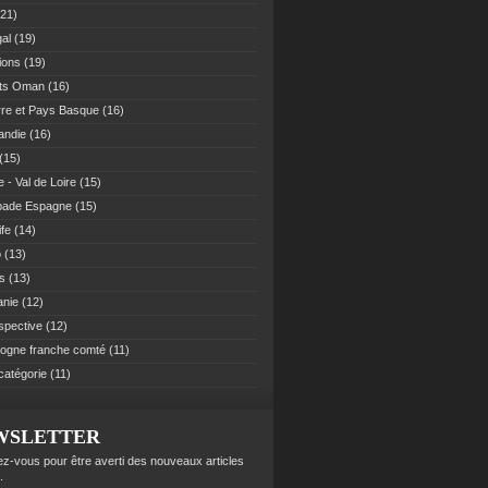
21)
al
(19)
ions
(19)
ats Oman
(16)
re et Pays Basque
(16)
andie
(16)
(15)
 - Val de Loire
(15)
pade Espagne
(15)
ife
(14)
o
(13)
es
(13)
anie
(12)
spective
(12)
ogne franche comté
(11)
catégorie
(11)
WSLETTER
z-vous pour être averti des nouveaux articles
.