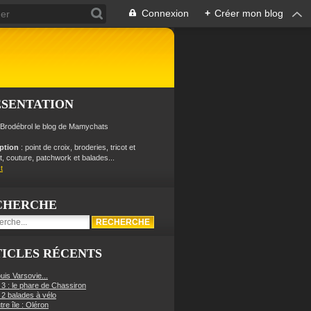
Connexion
+
Créer mon blog
ÉSENTATION
 Brodébrol le blog de Mamychats
iption
: point de croix, broderies, tricot et
, couture, patchwork et balades...
t
CHERCHE
ICLES RÉCENTS
uis Varsovie...
 3 : le phare de Chassiron
 2 balades à vélo
re île : Oléron