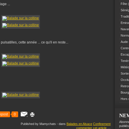
lage ...
Fête
(
Sénég
Tradit
Emir
Navar
Norm
Aude
lsatilles, cette année ... ce qu'il en reste...
Centre
Esca
Tenér
Mété
Sorti
Occit
Retro
Bourg
Hors 
epost
0
NE
Abonne
Published by Mamychats
-
dans
Balades en Alsace
Confinement
publiés
commenter cet article
…