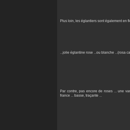
Plus loin, les églantiers sont également en fle
...jolie églantine rose ...ou blanche ...(rosa c
Par contre, pas encore de roses ... une var
france ... basse, traçante ...