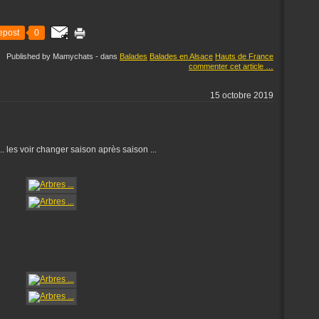
epost
0
Published by Mamychats
-
dans
Balades
Balades en Alsace
Hauts de France
commenter cet article
…
15 octobre 2019
.. les voir changer saison après saison ...