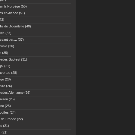
ur la Norvège
(55)
es en Alsace
(51)
43)
fis de Bidouillette
(40)
ies
(37)
sant par....
(37)
ousie
(36)
e
(35)
ades Sud-est
(31)
gal
(31)
vertes
(28)
uge
(28)
ille
(26)
ades Allemagne
(26)
maison
(25)
ane
(25)
uilles
(24)
 de France
(22)
ne
(21)
s
(21)