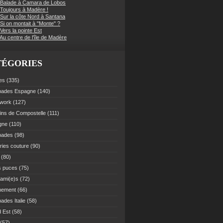
 Balade à Camara de Lobos
 Toujours à Madère !
 Sur la côte Nord à Santana
Si on montait à "Monte" ?
Vers la pointe Est
Au centre de l'île de Madère
TÉGORIES
es
(335)
pades Espagne
(140)
work
(127)
ns de Compostelle
(111)
gne
(110)
pades
(98)
ries couture
(90)
(80)
s puces
(75)
 ami(e)s
(72)
nement
(66)
ades Italie
(58)
 Est
(58)
(57)