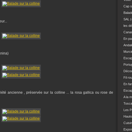
Cap s
Balad
SAL
(
ur...
les dé
Canar
En pas
Andal
Murci
anina)
Escap
Portu
Décou
Fil ro
En fam
Escap
iété ancienne , préservée sur la colline ... la rosa gallica ou rose de
A la 
Tosc
Les Po
Hauts
Cuisi
Expo