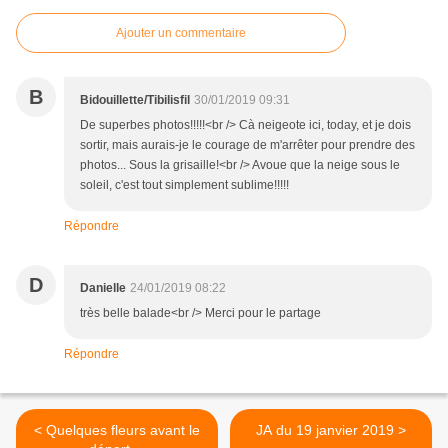
Ajouter un commentaire
B
Bidouillette/Tibilisfil
30/01/2019 09:31
De superbes photos!!!!!<br /> Cà neigeote ici, today, et je dois
sortir, mais aurais-je le courage de m'arrêter pour prendre des
photos... Sous la grisaille!<br /> Avoue que la neige sous le
soleil, c'est tout simplement sublime!!!!!
Répondre
D
Danielle
24/01/2019 08:22
très belle balade<br /> Merci pour le partage
Répondre
< Quelques fleurs avant le
JA du 19 janvier 2019 >