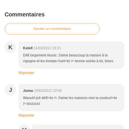
Commentaires
Ajouter un commentaire
K
Katell
11/03/2012 19:21
Défi largement réussi. J'aime beaucoup la maison à la
cigogne et les trompe-l'oeil<br /> bonne soirée à toi, bises
Répondre
J
Janou
29/02/2012 20:06
Waouh! joli défi!<br /> J'aime les maisons vive la couleur!<br
/> bizzzzzz
Répondre