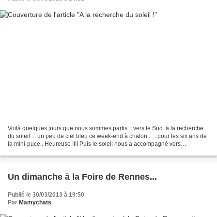
Voilà quelques jours que nous sommes partis... vers le Sud..à la recherche
du soleil ... un peu de ciel bleu ce week-end à chalon... ...pour les six ans de
la mini-puce.. Heureuse !!!! Puis le soleil nous a accompagné vers
Montpellier...le pays où il...
Un dimanche à la Foire de Rennes...
Publié le 30/03/2013 à 19:50
Par
Mamychats