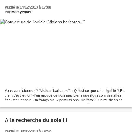
Publié le 14/12/2013 à 17:08
Par
Mamychats
Vous vous étonnez ? "Violons barbares " ....Qu'est-ce que cela signifie ? Et
bien, c'est le nom d'un groupe de trois musiciens que nous sommes allés
écouter hier soir... un français aux percussions...un "pro" !...un musicien et
chanteur (et quel chanteur!)...
A la recherche du soleil !
Publié le 30/05/2013 à 14:52