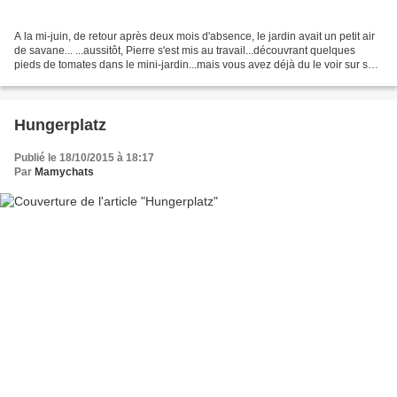
A la mi-juin, de retour après deux mois d'absence, le jardin avait un petit air
de savane... ...aussitôt, Pierre s'est mis au travail...découvrant quelques
pieds de tomates dans le mini-jardin...mais vous avez déjà du le voir sur son
blog. .. Devant la...
Hungerplatz
Publié le 18/10/2015 à 18:17
Par
Mamychats