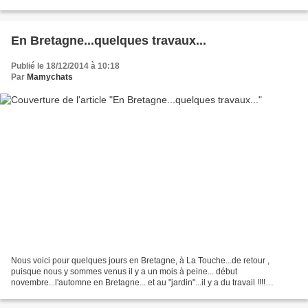
Marché de Noël...
En Bretagne...quelques travaux...
Publié le 18/12/2014 à 10:18
Par
Mamychats
Nous voici pour quelques jours en Bretagne, à La Touche...de retour ,
puisque nous y sommes venus il y a un mois à peine... début
novembre...l'automne en Bretagne... et au "jardin"...il y a du travail !!!!
..;quelques heures d'arrachage .. et un énorme...