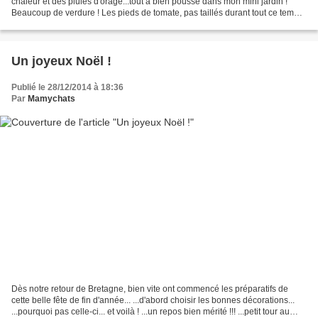
chaleur et des pluies d'orage...tout a bien poussé dans mon mini jardin !
Beaucoup de verdure ! Les pieds de tomate, pas taillés durant tout ce temps,
sont bien chargés..et .les...
Un joyeux Noël !
Publié le 28/12/2014 à 18:36
Par
Mamychats
Dès notre retour de Bretagne, bien vite ont commencé les préparatifs de
cette belle fête de fin d'année... ...d'abord choisir les bonnes décorations...
...pourquoi pas celle-ci... et voilà ! ...un repos bien mérité !!! ...petit tour au