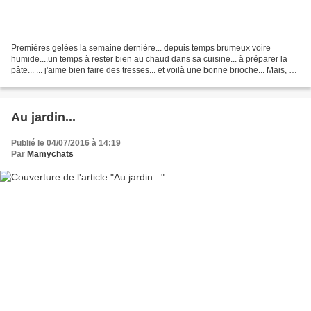
Premières gelées la semaine dernière... depuis temps brumeux voire
humide....un temps à rester bien au chaud dans sa cuisine... à préparer la
pâte... ... j'aime bien faire des tresses... et voilà une bonne brioche... Mais, en
cette fin novembre, il est...
Au jardin...
Publié le 04/07/2016 à 14:19
Par
Mamychats