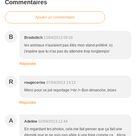
Commentaires
Ajouter un commentaire
B
Brodstitch
13/04/2013 09:26
les animaux n'auraient pas étés mon stand préféré :o)
j'espère que tu n'as pas du attendre trop longtemps!
Répondre
R
rougecerise
07/04/2013 13:13
Merci pour ce joli reportage !<br /> Bon dimanche, bises
Répondre
A
Adeline
02/04/2013 12:44
En regardant tes photos, cela me fait penser que ça fait une
éternité que je ne suis pas allée à une foire comme ça... Alicia