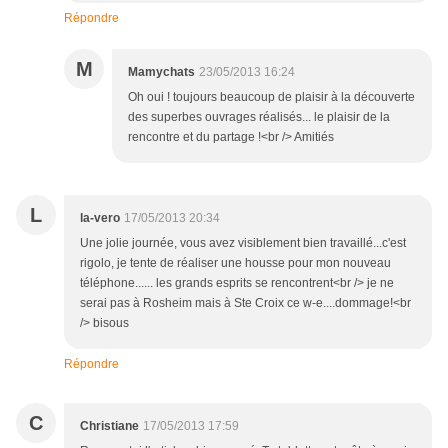
Répondre
M
Mamychats
23/05/2013 16:24
Oh oui ! toujours beaucoup de plaisir à la découverte
des superbes ouvrages réalisés... le plaisir de la
rencontre et du partage !<br /> Amitiés
L
la-vero
17/05/2013 20:34
Une jolie journée, vous avez visiblement bien travaillé...c'est
rigolo, je tente de réaliser une housse pour mon nouveau
téléphone...... les grands esprits se rencontrent<br /> je ne
serai pas à Rosheim mais à Ste Croix ce w-e....dommage!<br
/> bisous
Répondre
C
Christiane
17/05/2013 17:59