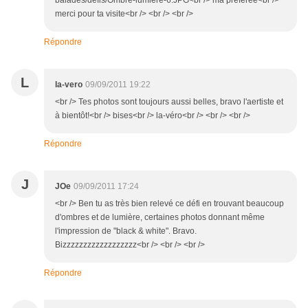
balades/defis/Ombre-lumiere-6.JPG<br /> ma préférée<br />
merci pour ta visite<br /> <br /> <br />
Répondre
L
la-vero
09/09/2011 19:22
<br /> Tes photos sont toujours aussi belles, bravo l'aertiste et
à bientôt!<br /> bises<br /> la-véro<br /> <br /> <br />
Répondre
J
JOe
09/09/2011 17:24
<br /> Ben tu as très bien relevé ce défi en trouvant beaucoup
d'ombres et de lumière, certaines photos donnant même
l'impression de "black & white". Bravo.
Bizzzzzzzzzzzzzzzzzz<br /> <br /> <br />
Répondre