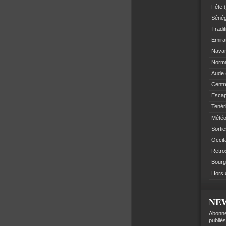
Fête
(
Sénég
Tradit
Emir
Navar
Norm
Aude
Centre
Esca
Tenér
Mété
Sorti
Occit
Retro
Bourg
Hors 
NE
Abonne
publiés