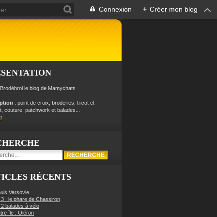
Connexion
+
Créer mon blog
ÉSENTATION
 Brodébrol le blog de Mamychats
iption
: point de croix, broderies, tricot et
, couture, patchwork et balades...
t
CHERCHE
ICLES RÉCENTS
uis Varsovie...
 3 : le phare de Chassiron
 2 balades à vélo
re île : Oléron