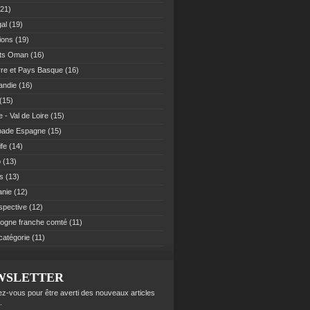
21)
al
(19)
ions
(19)
ats Oman
(16)
re et Pays Basque
(16)
andie
(16)
(15)
 - Val de Loire
(15)
pade Espagne
(15)
ife
(14)
o
(13)
es
(13)
anie
(12)
spective
(12)
ogne franche comté
(11)
catégorie
(11)
WSLETTER
z-vous pour être averti des nouveaux articles
.