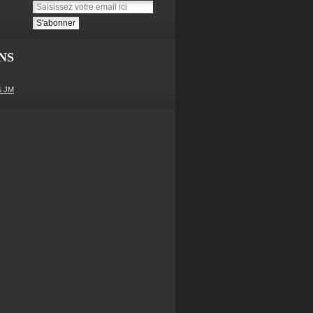
NS
& JM