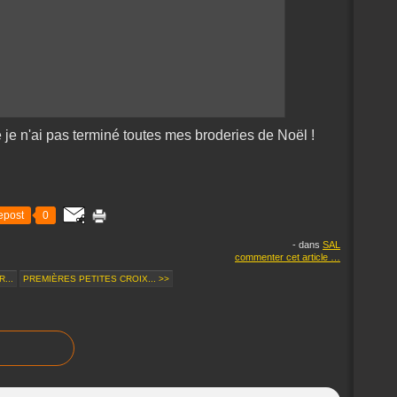
 je n'ai pas terminé toutes mes broderies de Noël !
epost
0
-
dans
SAL
commenter cet article
…
...
PREMIÈRES PETITES CROIX... >>