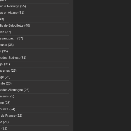
ur la Norvège
(55)
es en Alsace
(51)
43)
fis de Bidouillette
(40)
ies
(37)
sant par....
(37)
ousie
(36)
e
(35)
ades Sud-est
(31)
gal
(31)
vertes
(28)
uge
(28)
ille
(26)
ades Allemagne
(26)
maison
(25)
ane
(25)
uilles
(24)
 de France
(22)
ne
(21)
s
(21)