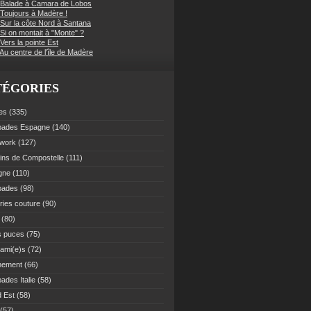
 Balade à Camara de Lobos
 Toujours à Madère !
 Sur la côte Nord à Santana
Si on montait à "Monte" ?
Vers la pointe Est
Au centre de l'île de Madère
TÉGORIES
es
(335)
pades Espagne
(140)
work
(127)
ns de Compostelle
(111)
gne
(110)
pades
(98)
ries couture
(90)
(80)
s puces
(75)
 ami(e)s
(72)
nement
(66)
ades Italie
(58)
 Est
(58)
(57)