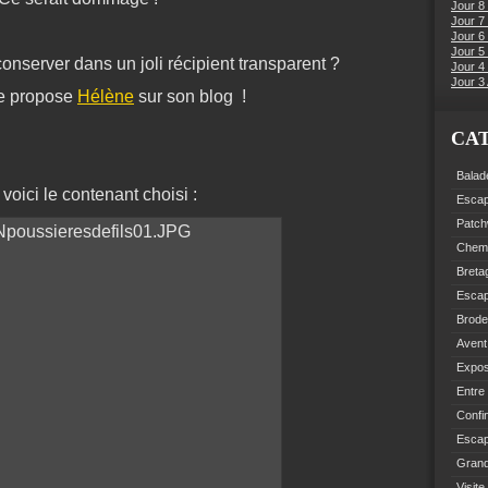
Jour 8
Jour 7
Jour 6
Jour 5 
onserver dans un joli récipient transparent ?
Jour 4 
Jour 3 
ue propose
Hélène
sur son blog !
CA
Balad
 voici le contenant choisi :
Esca
Patch
Chemi
Breta
Esca
Brode
Avent
Expo
Entre
Confi
Escap
Grand
Visite