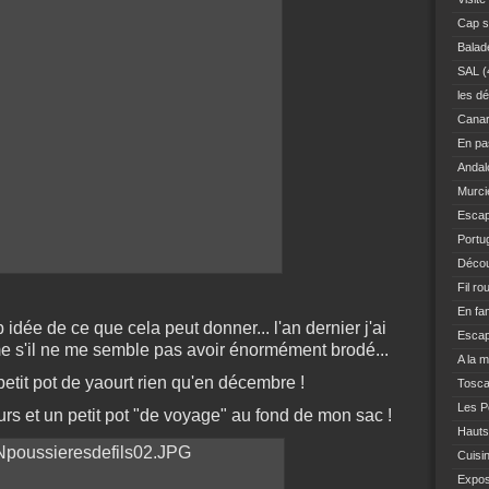
Cap s
Balad
SAL
(
les dé
Canar
En pas
Andal
Murci
Escap
Portu
Décou
Fil ro
En fam
 idée de ce que cela peut donner... l'an dernier j'ai
Escap
e s'il ne me semble pas avoir énormément brodé...
A la 
 petit pot de yaourt rien qu'en décembre !
Tosc
Les Po
urs et un petit pot "de voyage" au fond de mon sac !
Hauts
Cuisi
Expo