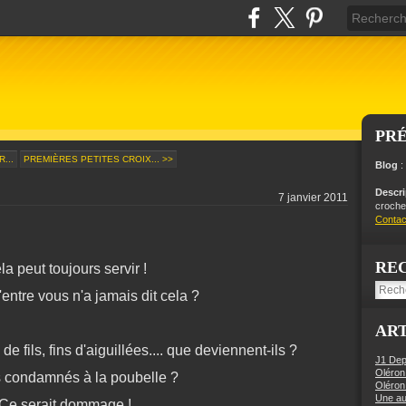
PR
...
PREMIÈRES PETITES CROIX... >>
Blog
:
Descr
7 janvier 2011
crochet
Contac
RE
la peut toujours servir !
entre vous n'a jamais dit cela ?
ART
de fils, fins d'aiguillées.... que deviennent-ils ?
J1 Dep
Oléron
s condamnés à la poubelle ?
Oléron
Une aut
Ce serait dommage !