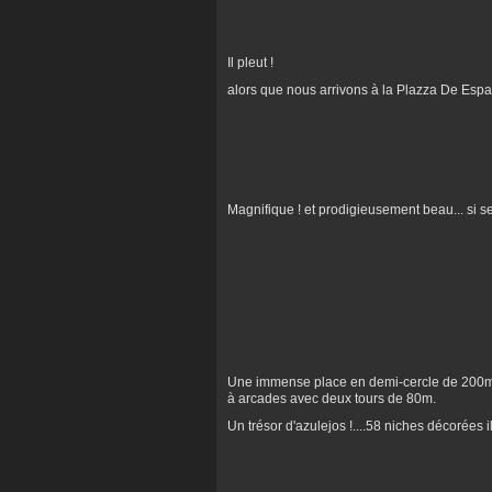
Il pleut !
alors que nous arrivons à la Plazza De Espan
Magnifique ! et prodigieusement beau... si seul
Une immense place en demi-cercle de 200m d
à arcades avec deux tours de 80m.
Un trésor d'azulejos !....58 niches décorées