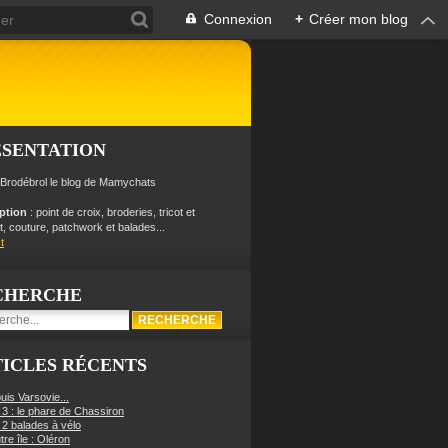
Connexion
+
Créer mon blog
ÉSENTATION
 Brodébrol le blog de Mamychats
iption
: point de croix, broderies, tricot et
, couture, patchwork et balades...
t
CHERCHE
ICLES RÉCENTS
uis Varsovie...
 3 : le phare de Chassiron
 2 balades à vélo
re île : Oléron