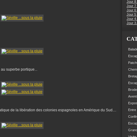
Jour 8
Jour 7
Jour 6
Jour 5 
Jour 4 
Jour 3 
CA
Balad
Esca
Patch
, au superbe portique...
Chemi
Breta
Esca
Brode
Avent
Expo
atique de la libération des colonies espagnoles en Amérique du Sud....
Entre
Confi
Escap
Grand
Visite