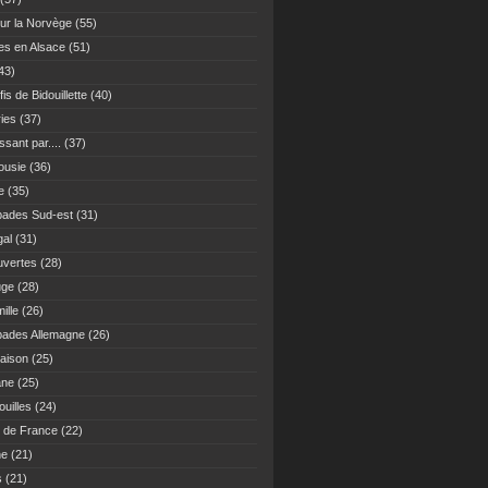
ur la Norvège
(55)
es en Alsace
(51)
43)
fis de Bidouillette
(40)
ies
(37)
sant par....
(37)
ousie
(36)
e
(35)
ades Sud-est
(31)
gal
(31)
vertes
(28)
uge
(28)
ille
(26)
ades Allemagne
(26)
maison
(25)
ane
(25)
uilles
(24)
 de France
(22)
ne
(21)
s
(21)