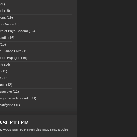
21)
al
(19)
ions
(19)
ats Oman
(16)
re et Pays Basque
(16)
andie
(16)
(15)
 - Val de Loire
(15)
pade Espagne
(15)
ife
(14)
o
(13)
es
(13)
anie
(12)
spective
(12)
ogne franche comté
(11)
catégorie
(11)
WSLETTER
z-vous pour être averti des nouveaux articles
.