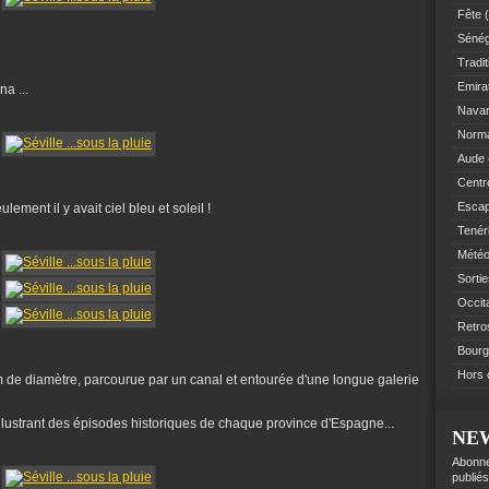
Fête
(
Sénég
Tradit
Emir
a ...
Navar
Norm
Aude
Centre
Esca
ement il y avait ciel bleu et soleil !
Tenér
Mété
Sorti
Occit
Retro
Bourg
Hors 
e diamètre, parcourue par un canal et entourée d'une longue galerie
 illustrant des épisodes historiques de chaque province d'Espagne...
NE
Abonne
publiés