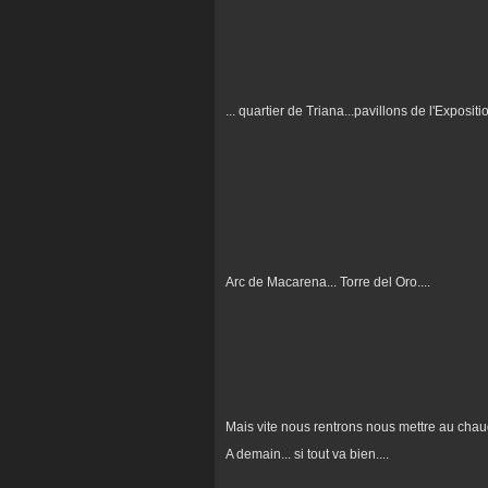
... quartier de Triana...pavillons de l'Exposit
Arc de Macarena... Torre del Oro....
Mais vite nous rentrons nous mettre au chau
A demain... si tout va bien....