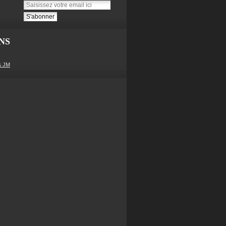
NS
& JM