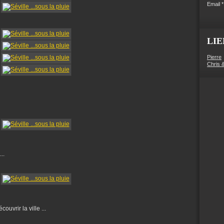
Email
LIE
Pierre
Chris 
..
uvrir la ville ...