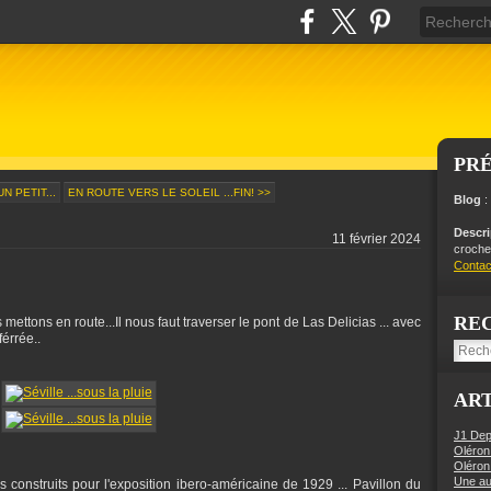
PR
N PETIT...
EN ROUTE VERS LE SOLEIL ...FIN! >>
Blog
:
Descr
11 février 2024
crochet
Contac
RE
ttons en route...Il nous faut traverser le pont de Las Delicias ... avec
érrée..
ART
J1 Dep
Oléron
Oléron
Une aut
s construits pour l'exposition ibero-américaine de 1929 ... Pavillon du