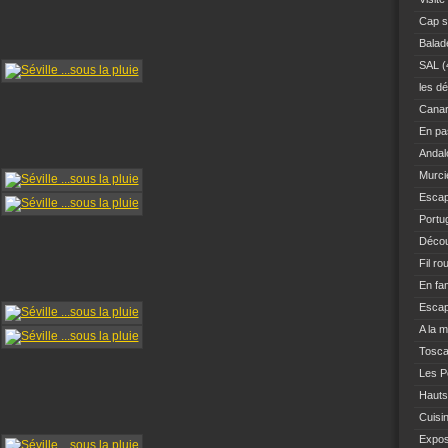
Cap s
Balad
SAL
(
les dé
Canar
En pas
Andal
Murci
Escap
Portu
Décou
Fil ro
En fam
Escap
A la 
Tosc
Les Po
Hauts
Cuisi
Expo