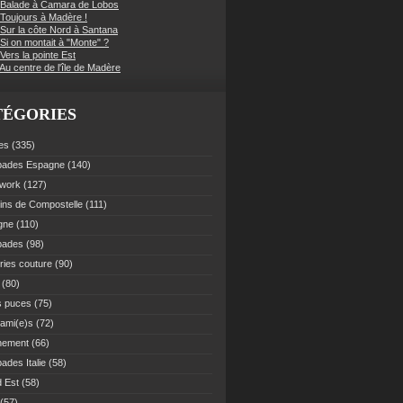
 Balade à Camara de Lobos
 Toujours à Madère !
 Sur la côte Nord à Santana
Si on montait à "Monte" ?
Vers la pointe Est
Au centre de l'île de Madère
TÉGORIES
es
(335)
pades Espagne
(140)
work
(127)
ns de Compostelle
(111)
gne
(110)
pades
(98)
ries couture
(90)
(80)
s puces
(75)
 ami(e)s
(72)
nement
(66)
ades Italie
(58)
 Est
(58)
(57)