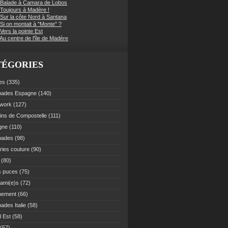
 Balade à Camara de Lobos
 Toujours à Madère !
 Sur la côte Nord à Santana
Si on montait à "Monte" ?
Vers la pointe Est
Au centre de l'île de Madère
TÉGORIES
es
(335)
pades Espagne
(140)
work
(127)
ns de Compostelle
(111)
gne
(110)
pades
(98)
ries couture
(90)
(80)
s puces
(75)
 ami(e)s
(72)
nement
(66)
ades Italie
(58)
 Est
(58)
(57)