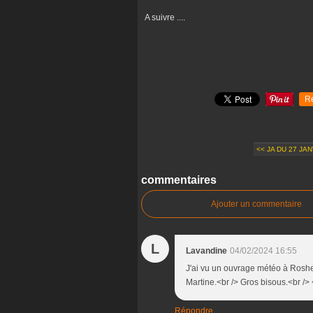
A suivre ....
R
<< JA DU 27 JAN
commentaires
Ajouter un commentaire
L
Lavandine
04/02/2024 16:55
J'ai vu un ouvrage météo à Roshe
Martine.<br /> Gros bisous.<br />
Répondre