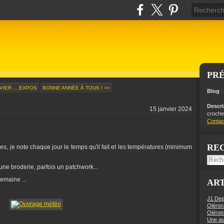
PR
VIER ... EXPOS
BONNE ANNÉE À TOUS ! >>
Blog
:
Descr
15 janvier 2024
crochet
Contac
RE
es, je note chaque jour le temps qu'il fait et les températures (minimum
 une broderie, parfois un patchwork...
emaine ...
ART
J1 Dep
Oléron
Oléron
Une aut