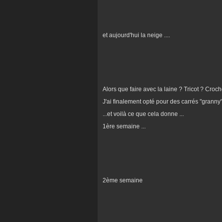
et aujourd'hui la neige ....
Alors que faire avec la laine ? Tricot ? Croc
J'ai finalement opté pour des carrés "granny
...et voilà ce que cela donne ...
1ère semaine ...
2ème semaine