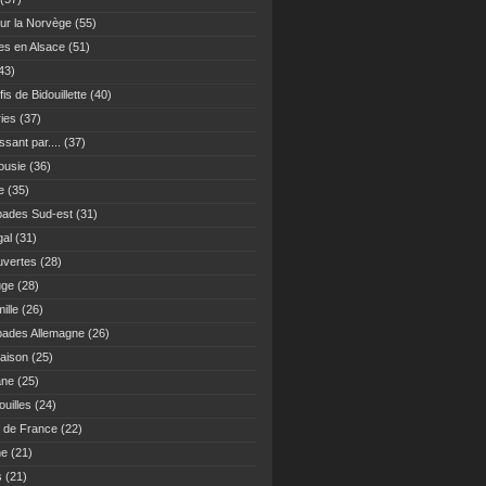
ur la Norvège
(55)
es en Alsace
(51)
43)
fis de Bidouillette
(40)
ies
(37)
sant par....
(37)
ousie
(36)
e
(35)
ades Sud-est
(31)
gal
(31)
vertes
(28)
uge
(28)
ille
(26)
ades Allemagne
(26)
maison
(25)
ane
(25)
uilles
(24)
 de France
(22)
ne
(21)
s
(21)