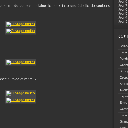
Jour 8
 pas mal de pelotes de laine, je peux faire une échelle de couleurs
Jour 7
Jour 6
Jour 5 
Jour 4 
Jour 3 
CA
Balad
Esca
Patch
Chemi
Breta
Esca
nnée humide et venteux ...
Brode
Avent
Expo
Entre
Confi
Escap
Grand
Visite