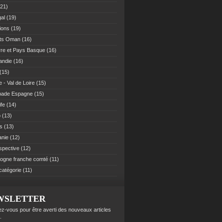
21)
al
(19)
ions
(19)
ats Oman
(16)
re et Pays Basque
(16)
andie
(16)
(15)
 - Val de Loire
(15)
pade Espagne
(15)
ife
(14)
o
(13)
es
(13)
anie
(12)
spective
(12)
ogne franche comté
(11)
catégorie
(11)
WSLETTER
z-vous pour être averti des nouveaux articles
.