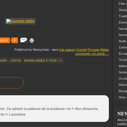
Fête
(
Sénég
Tradit
Emir
Navar
Norm
epost
0
Aude
Centre
Published by Mamychats
-
dans
A la maison
Crochet
Fil rouge
Meteo
commenter cet article
…
Esca
Tenér
VIER ... EXPOS
BONNE ANNÉE À TOUS ! >>
Mété
Sorti
Occit
Retro
Bourg
Hors 
im. J'ai admiré la patience de la brodeuse.<br /> Bon dimanche,
NE
 <br /> Lavandine
Abonne
publiés