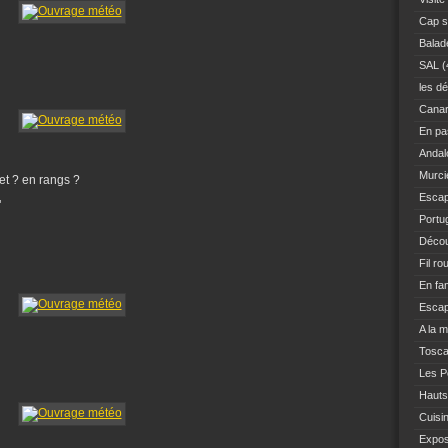
Cap s
Balad
SAL
(
les dé
Canar
En pas
Andal
Murci
het ? en rangs ?
Escap
"
Portu
Décou
Fil ro
En fam
Escap
A la 
Tosc
Les Po
Hauts
Cuisi
Expo