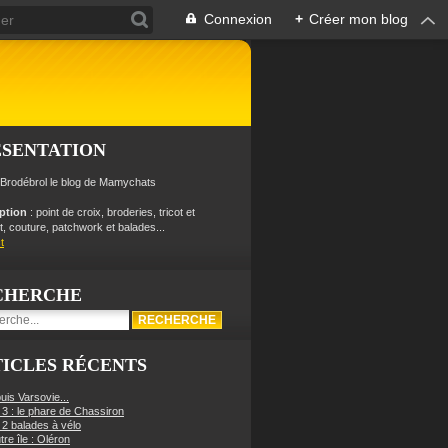
Connexion
+
Créer mon blog
ÉSENTATION
 Brodébrol le blog de Mamychats
iption
: point de croix, broderies, tricot et
, couture, patchwork et balades...
t
CHERCHE
ICLES RÉCENTS
uis Varsovie...
 3 : le phare de Chassiron
 2 balades à vélo
re île : Oléron