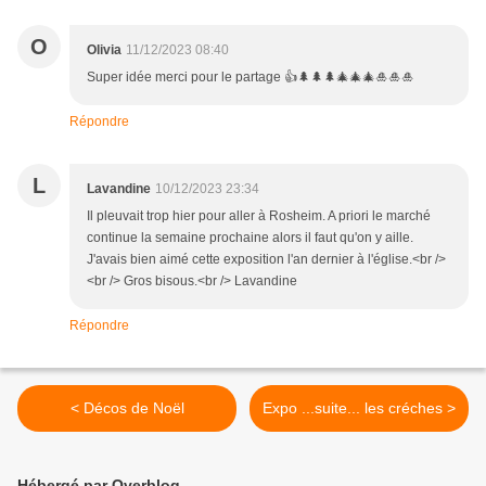
O
Olivia
11/12/2023 08:40
Super idée merci pour le partage 👍🌲🌲🌲🎄🎄🎄🎍🎍🎍
Répondre
L
Lavandine
10/12/2023 23:34
Il pleuvait trop hier pour aller à Rosheim. A priori le marché
continue la semaine prochaine alors il faut qu'on y aille.
J'avais bien aimé cette exposition l'an dernier à l'église.<br />
<br /> Gros bisous.<br /> Lavandine
Répondre
< Décos de Noël
Expo ...suite... les créches >
Hébergé par Overblog