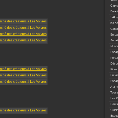
Cap s
Balad
SAL
(
les dé
Canar
En pas
Andal
Murci
Escap
Portu
Décou
Fil ro
En fam
Escap
A la 
Tosc
Les Po
Hauts
Cuisi
Expo