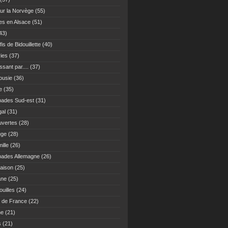
ur la Norvège
(55)
es en Alsace
(51)
43)
fis de Bidouillette
(40)
ies
(37)
sant par....
(37)
ousie
(36)
e
(35)
ades Sud-est
(31)
gal
(31)
vertes
(28)
uge
(28)
ille
(26)
ades Allemagne
(26)
maison
(25)
ane
(25)
uilles
(24)
 de France
(22)
ne
(21)
s
(21)