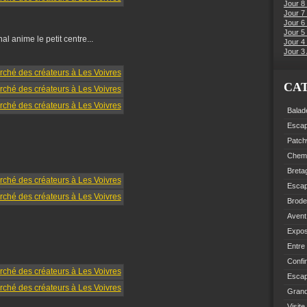
Jour 8
Jour 7
Jour 6
Jour 5 
al anime le petit centre...
Jour 4 
Jour 3 
CA
Balad
Esca
Patch
Chemi
Breta
Esca
Brode
Avent
Expo
Entre
Confi
Escap
Grand
Visite