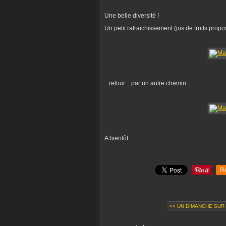
Une belle diversité !
Un petit rafraichissement (jus de fruits propos
...retour ...par un autre chemin...
A bientôt...
R
<< UN DIMANCHE SUR 