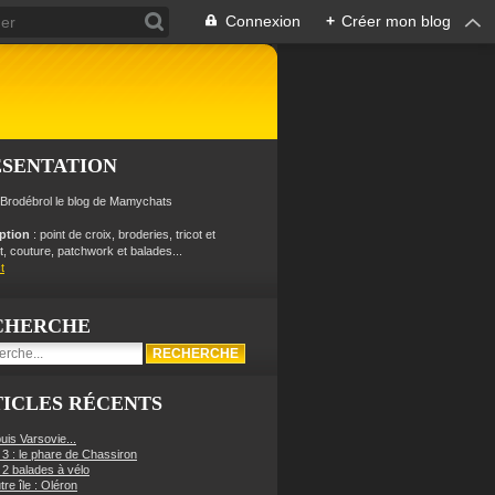
Connexion
+
Créer mon blog
ÉSENTATION
 Brodébrol le blog de Mamychats
iption
: point de croix, broderies, tricot et
, couture, patchwork et balades...
t
CHERCHE
ICLES RÉCENTS
uis Varsovie...
 3 : le phare de Chassiron
 2 balades à vélo
re île : Oléron