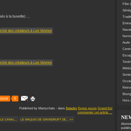
Fête
(
Sénég
és à la buvette) ....
Tradit
Emir
Navar
Norm
Aude
Centre
Esca
Tenér
Mété
Sorti
Occit
Retro
Bourg
epost
0
Hors 
Published by Mamychats
-
dans
Balades
Expos puces
Grand Est
commenter cet article
…
NE
LE CANAL...
LE MAQUIS DE GRANDRUPT DE... >>
Abonne
publiés