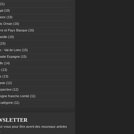
21)
al
(19)
ions
(19)
ats Oman
(16)
re et Pays Basque
(16)
andie
(16)
(15)
 - Val de Loire
(15)
pade Espagne
(15)
ife
(14)
o
(13)
es
(13)
anie
(12)
spective
(12)
ogne franche comté
(11)
catégorie
(11)
WSLETTER
z-vous pour être averti des nouveaux articles
.