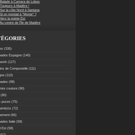
 Balade à Camara de Lobos
 Toujours à Madère !
 Sur la côte Nord à Santana
Si on montait à "Monte" ?
Vers la pointe Est
Au centre de l'île de Madère
TÉGORIES
es
(335)
pades Espagne
(140)
work
(127)
ns de Compostelle
(111)
gne
(110)
pades
(98)
ries couture
(90)
(80)
s puces
(75)
 ami(e)s
(72)
nement
(66)
ades Italie
(58)
 Est
(58)
(57)