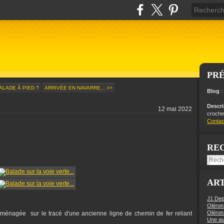
PR
ALADE À PIED ?
ARRIVÉE EN NAVARRE... >>
Blog
:
Descr
12 mai 2022
crochet
Contac
RE
ART
J1 Dep
Oléron
Oléron
aménagée sur le tracé d'une ancienne ligne de chemin de fer reliant
Une aut