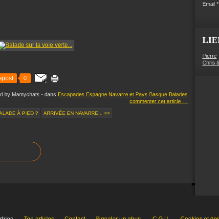
Email
LIE
Pierre
Chris 
epost
0
ed by Mamychats
-
dans
Escapades Espagne
Navarre et Pays Basque
Balades
commenter cet article
…
ALADE À PIED ?
ARRIVÉE EN NAVARRE... >>