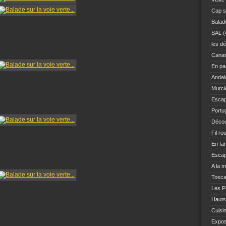
Cap s
Balad
SAL
(
les dé
Canar
En pas
Andal
Murci
Escap
Portu
Décou
Fil ro
En fam
Escap
A la 
Tosc
Les Po
Hauts
Cuisi
Expo