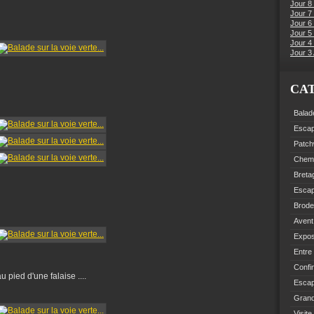
Jour 8
Jour 7
Jour 6
Jour 5 
Jour 4 
Jour 3 
CA
Balad
Esca
Patch
Chemi
Breta
Esca
Brode
Avent
Expo
Entre
Confi
au pied d'une falaise ....
Escap
Grand
Visite