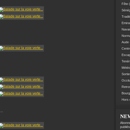
Fête
(
Sénég
Tradit
Emir
Navar
Norm
Aude
Centre
Esca
Tenér
Mété
Sorti
Occit
Retro
Bourg
Hors 
..
NE
Abonne
publiés