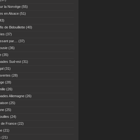
ur la Norvège
(55)
es en Alsace
(51)
43)
fis de Bidouillette
(40)
ies
(37)
sant par....
(37)
ousie
(36)
e
(35)
ades Sud-est
(31)
gal
(31)
vertes
(28)
uge
(28)
ille
(26)
ades Allemagne
(26)
maison
(25)
ane
(25)
uilles
(24)
 de France
(22)
ne
(21)
s
(21)