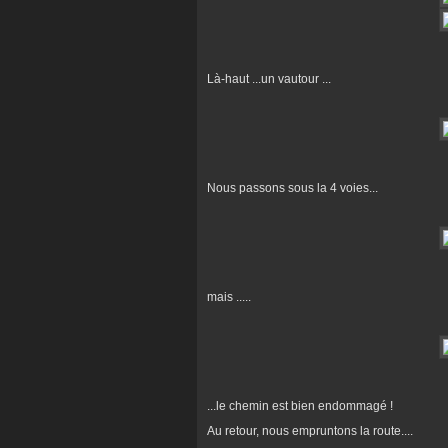
Là-haut ...un vautour ...
Nous passons sous la 4 voies...
mais .....
...le chemin est bien endommagé !
Au retour, nous empruntons la route....