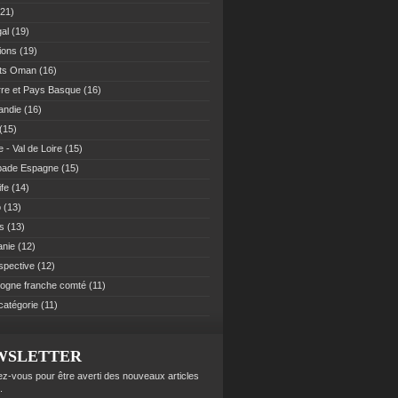
21)
al
(19)
ions
(19)
ats Oman
(16)
re et Pays Basque
(16)
andie
(16)
(15)
 - Val de Loire
(15)
pade Espagne
(15)
ife
(14)
o
(13)
es
(13)
anie
(12)
spective
(12)
ogne franche comté
(11)
catégorie
(11)
WSLETTER
z-vous pour être averti des nouveaux articles
.