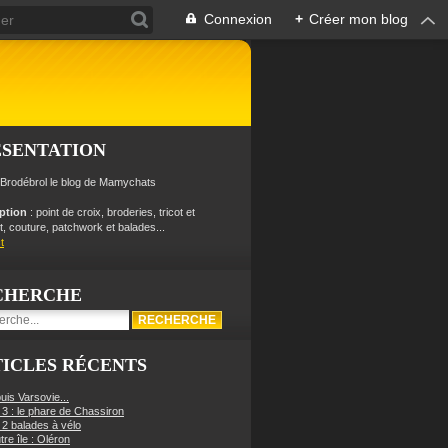
Connexion
+
Créer mon blog
ÉSENTATION
 Brodébrol le blog de Mamychats
iption
: point de croix, broderies, tricot et
, couture, patchwork et balades...
t
CHERCHE
ICLES RÉCENTS
uis Varsovie...
 3 : le phare de Chassiron
 2 balades à vélo
re île : Oléron