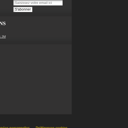
NS
& JM