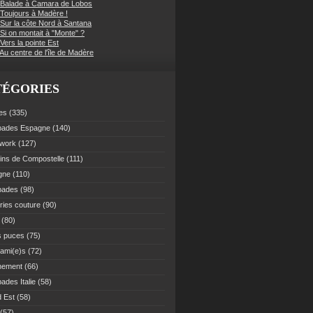
 Balade à Camara de Lobos
 Toujours à Madère !
 Sur la côte Nord à Santana
Si on montait à "Monte" ?
Vers la pointe Est
Au centre de l'île de Madère
TÉGORIES
es
(335)
pades Espagne
(140)
work
(127)
ns de Compostelle
(111)
gne
(110)
pades
(98)
ries couture
(90)
(80)
s puces
(75)
 ami(e)s
(72)
nement
(66)
ades Italie
(58)
 Est
(58)
(57)