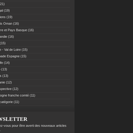
21)
al
(19)
ions
(19)
ats Oman
(16)
re et Pays Basque
(16)
andie
(16)
(15)
 - Val de Loire
(15)
pade Espagne
(15)
ife
(14)
o
(13)
es
(13)
anie
(12)
spective
(12)
ogne franche comté
(11)
catégorie
(11)
WSLETTER
z-vous pour être averti des nouveaux articles
.