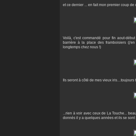
et ce dernier ... en fait mon premier coup de 
Voilà, c'est commandé pour fin aout-début s
barrière à la place des framboisiers (j'en
longtemps chez nous !)
Ils seront à côté de mes vieux iris....toujours 
...rien à voir avec ceux de La Touche... bea
donnés il y a quelques années et ils se sont