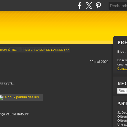
PR
CHAMPÊTRE...
PREMIER SALON DE L'ANNÉE ! >>
Blog
:
Descr
29 mai 2021
crochet
Contac
RE
r (23°)...
ART
J1 Dep
ça vaut le détour!"
Oléron
Oléron
Une aut