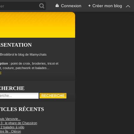
Connexion
+
Créer mon blog
ÉSENTATION
 Brodébrol le blog de Mamychats
iption
: point de croix, broderies, tricot et
, couture, patchwork et balades...
t
CHERCHE
ICLES RÉCENTS
uis Varsovie...
 3 : le phare de Chassiron
 2 balades à vélo
re île : Oléron