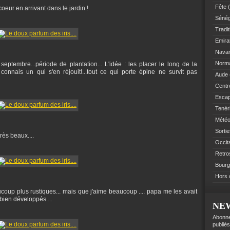
Fête
(
coeur en arrivant dans le jardin !
Sénég
Tradit
Emir
Navar
Norm
eptembre...période de plantation... L'idée : les placer le long de la
 connais un qui s'en réjouit!...tout ce qui porte épine ne survit pas
Aude
Centre
Esca
Tenér
Mété
Sorti
très beaux....
Occit
Retro
Bourg
Hors 
ucoup plus rustiques... mais que j'aime beaucoup .... papa me les avait
 bien développés....
NE
Abonne
publiés