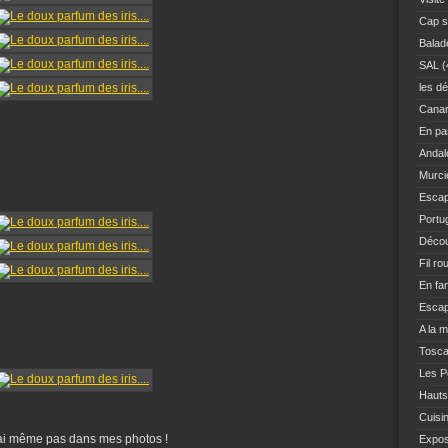
Cap s
Balad
SAL
(
les dé
Canar
En pas
Andal
Murci
Escap
Portu
Décou
Fil ro
En fam
Escap
A la 
Tosc
Les Po
Hauts
Cuisi
e l'ai même pas dans mes photos !
Expo