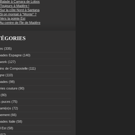
 Balade à Camara de Lobos
 Toujours à Madère !
 Sur la côte Nord à Santana
Si on montait à "Monte" ?
Vers la pointe Est
Au centre de l'île de Madère
TÉGORIES
es
(335)
pades Espagne
(140)
work
(127)
ns de Compostelle
(111)
gne
(110)
pades
(98)
ries couture
(90)
(80)
s puces
(75)
 ami(e)s
(72)
nement
(66)
ades Italie
(58)
 Est
(58)
(57)