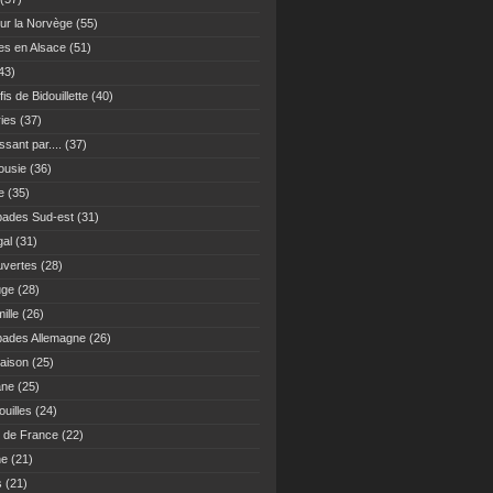
ur la Norvège
(55)
es en Alsace
(51)
43)
fis de Bidouillette
(40)
ies
(37)
sant par....
(37)
ousie
(36)
e
(35)
ades Sud-est
(31)
gal
(31)
vertes
(28)
uge
(28)
ille
(26)
ades Allemagne
(26)
maison
(25)
ane
(25)
uilles
(24)
 de France
(22)
ne
(21)
s
(21)