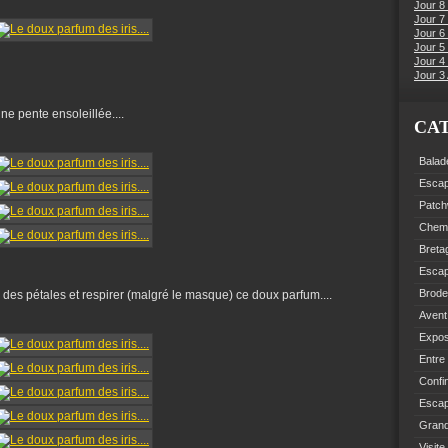
Jour 8
Jour 7
Jour 6
Jour 5 
Jour 4 
Jour 3 
une pente ensoleillée....
CA
Balad
Esca
Patch
Chemi
Breta
Esca
Brode
 des pétales et respirer (malgré le masque) ce doux parfum....
Avent
Expo
Entre
Confi
Escap
Grand
Visite