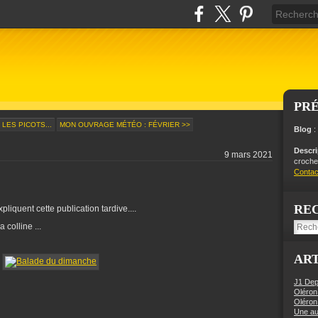
PR
LES PICOTS...
MON OUVRAGE MÉTÉO : FÉVRIER >>
Blog
:
Descr
9 mars 2021
crochet
Contac
RE
liquent cette publication tardive....
 colline ...
ART
J1 Dep
Oléron
Oléron
Une aut