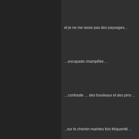
et je ne me lasse pas des paysages...
....escapade champêtre....
....contraste .... des bouleaux et des pins ...
...sur le chemin maintes fois fréquenté ...