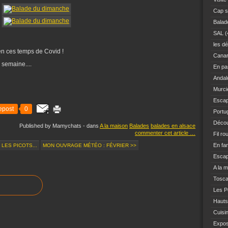
Cap s
Balad
SAL
(
les dé
 en ces temps de Covid !
Canar
n semaine....
En pas
Andal
Murci
Escap
epost
0
Portu
Décou
Published by Mamychats
-
dans
A la maison
Balades
balades en alsace
commenter cet article
…
Fil ro
En fam
LES PICOTS...
MON OUVRAGE MÉTÉO : FÉVRIER >>
Escap
A la 
Tosc
Les Po
Hauts
Cuisi
Expo