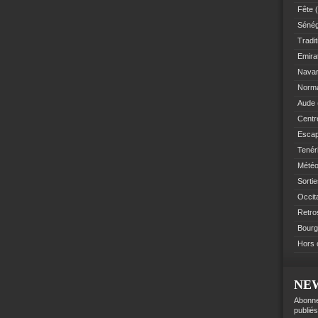
Fête
(
Sénég
Tradit
Emir
Navar
Norm
Aude
Centre
Esca
Tenér
Mété
Sorti
Occit
Retro
Bourg
Hors 
NE
Abonne
publiés