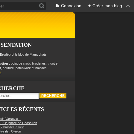
Connexion
+
Créer mon blog
ÉSENTATION
 Brodébrol le blog de Mamychats
iption
: point de croix, broderies, tricot et
, couture, patchwork et balades...
t
CHERCHE
ICLES RÉCENTS
uis Varsovie...
 3 : le phare de Chassiron
 2 balades à vélo
re île : Oléron