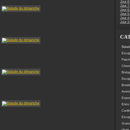
Jour 8
Jour 7
Jour 6
Jour 5 
Jour 4 
Jour 3 
CA
Balad
Esca
Patch
Chemi
Breta
Esca
Brode
Avent
Expo
Entre
Confi
Escap
Grand
Visite