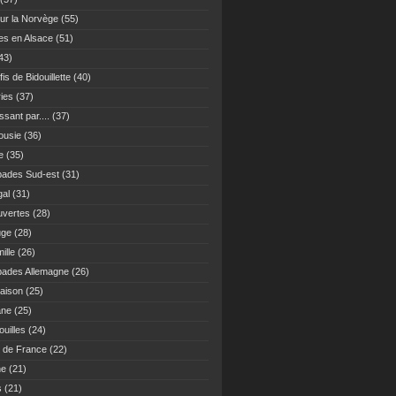
ur la Norvège
(55)
es en Alsace
(51)
43)
fis de Bidouillette
(40)
ies
(37)
sant par....
(37)
ousie
(36)
e
(35)
ades Sud-est
(31)
gal
(31)
vertes
(28)
uge
(28)
ille
(26)
ades Allemagne
(26)
maison
(25)
ane
(25)
uilles
(24)
 de France
(22)
ne
(21)
s
(21)