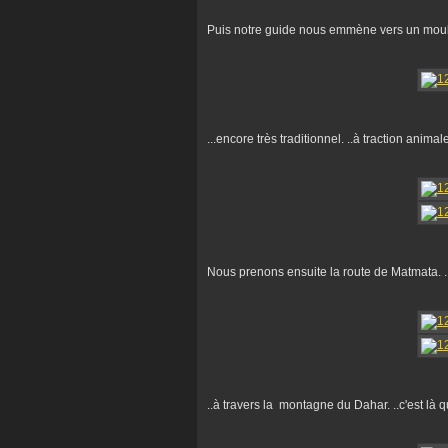
Puis notre guide nous emmène vers un moulin 
...encore très traditionnel. ..à traction animale
Nous prenons ensuite la route de Matmata. .
..à travers la montagne du Dahar. ..c'est là q