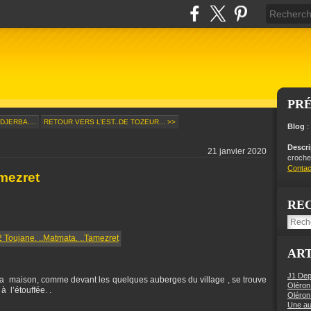
PR
DJERBA....
RETOUR VERS L’EST..DE TOZEUR... >>
Blog
:
Descr
21 janvier 2020
crochet
Contac
amezret
RE
ART
J1 Dep
 la maison, comme devant les quelques auberges du village , se trouve
Oléron
à l’étouffée. .
Oléron
Une aut