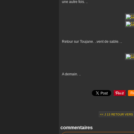
une autre fois. ..
Retour sur Toujane. ..vent de sable. ..
A demain. ..
R
<< J 13 RETOUR VERS 
commentaires