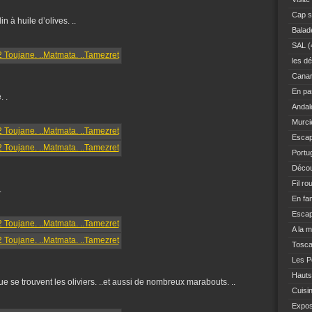
Cap s
à huile d’olives. ..
Balad
SAL
(
les dé
Canar
En pas
. .
Andal
Murci
Escap
Portu
Décou
Fil ro
.
En fam
Escap
A la 
Tosc
Les Po
Hauts
ue se trouvent les oliviers. ..et aussi de nombreux marabouts. ..
Cuisi
Expo