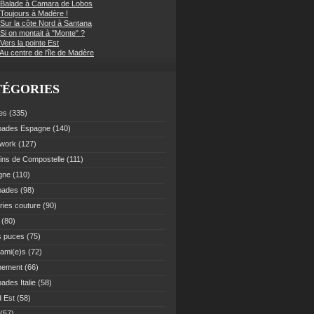
 Balade à Camara de Lobos
 Toujours à Madère !
 Sur la côte Nord à Santana
Si on montait à "Monte" ?
Vers la pointe Est
Au centre de l'île de Madère
TÉGORIES
es
(335)
pades Espagne
(140)
work
(127)
ns de Compostelle
(111)
gne
(110)
pades
(98)
ries couture
(90)
(80)
s puces
(75)
 ami(e)s
(72)
nement
(66)
ades Italie
(58)
 Est
(58)
(57)