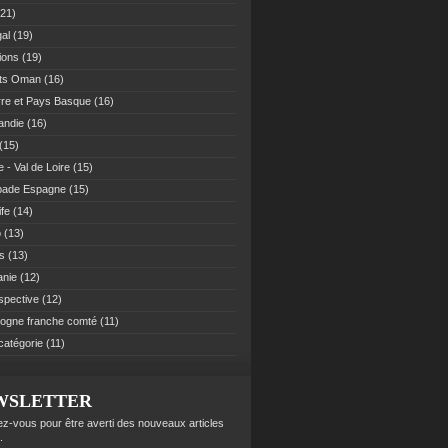
21)
al
(19)
ions
(19)
ats Oman
(16)
re et Pays Basque
(16)
andie
(16)
(15)
 - Val de Loire
(15)
pade Espagne
(15)
ife
(14)
o
(13)
es
(13)
anie
(12)
spective
(12)
ogne franche comté
(11)
catégorie
(11)
WSLETTER
z-vous pour être averti des nouveaux articles
.