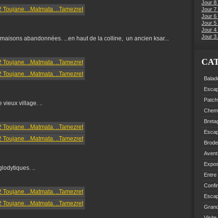
Jour 8
Jour 7
Jour 6
Jour 5 
Jour 4 
Jour 3 
aisons abandonnées. ...en haut de la colline, un ancien ksar...
CA
Balad
Esca
Patch
vieux village. ..
Chemi
Breta
Esca
Brode
Avent
Expo
lodytiques. ..
Entre
Confi
Escap
Grand
Visite