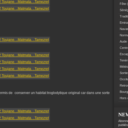
Fête
(
Sénég
Tradit
Emir
Navar
Norm
Aude
Centre
Esca
Tenér
Mété
Sorti
Occit
Retro
Bourg
permis de conserver un habitat troglodytique original car dans une sorte
Hors 
NE
Abonne
publiés