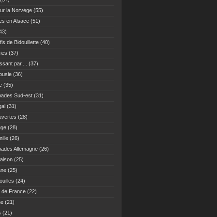
ur la Norvège
(55)
es en Alsace
(51)
43)
fis de Bidouillette
(40)
ies
(37)
sant par....
(37)
ousie
(36)
e
(35)
ades Sud-est
(31)
gal
(31)
vertes
(28)
uge
(28)
ille
(26)
ades Allemagne
(26)
maison
(25)
ane
(25)
uilles
(24)
 de France
(22)
ne
(21)
s
(21)