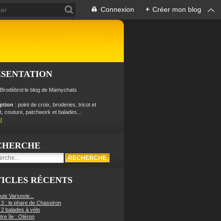
Connexion
+
Créer mon blog
ÉSENTATION
 Brodébrol le blog de Mamychats
iption
: point de croix, broderies, tricot et
, couture, patchwork et balades...
t
CHERCHE
ICLES RÉCENTS
uis Varsovie...
 3 : le phare de Chassiron
 2 balades à vélo
re île : Oléron