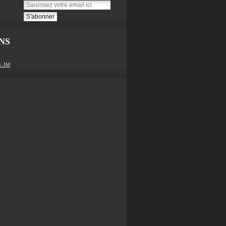
NS
& JM