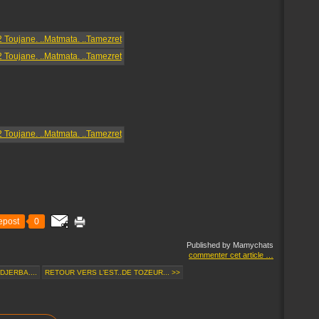
epost
0
Published by Mamychats
commenter cet article
…
DJERBA....
RETOUR VERS L’EST..DE TOZEUR... >>