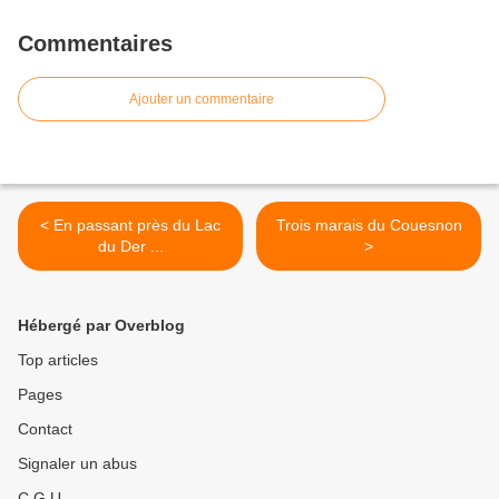
Commentaires
Ajouter un commentaire
< En passant près du Lac
Trois marais du Couesnon
du Der ...
>
Hébergé par Overblog
Top articles
Pages
Contact
Signaler un abus
C.G.U.