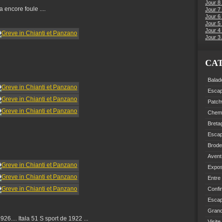
Jour 8
a encore foule ....
Jour 7
Jour 6
Jour 5 
Jour 4 
Jour 3 
CA
Balad
Esca
Patch
Chemi
Breta
Esca
Brode
Avent
Expo
Entre
Confi
Escap
Grand
26.... Itala 51 S sport de 1922 ...
Visite