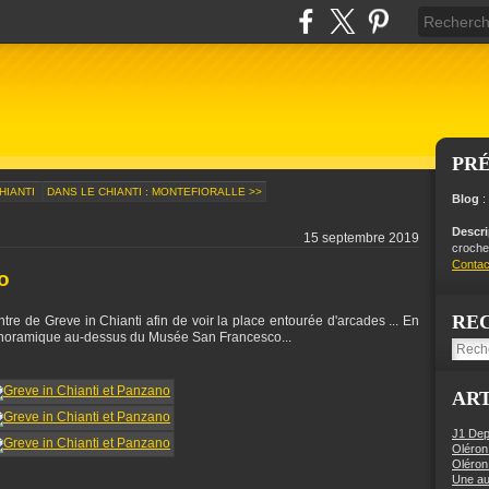
PR
CHIANTI
DANS LE CHIANTI : MONTEFIORALLE >>
Blog
:
Descr
15 septembre 2019
crochet
Contac
o
RE
re de Greve in Chianti afin de voir la place entourée d'arcades ... En
panoramique au-dessus du Musée San Francesco...
ART
J1 Dep
Oléron
Oléron
Une aut