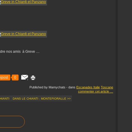
ndre nos amis à Greve ....
epost
0
Published by Mamychats
-
dans
Escapades Italie
Toscane
commenter cet article
…
CHIANTI
DANS LE CHIANTI : MONTEFIORALLE >>