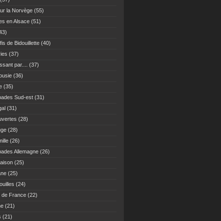
ur la Norvège
(55)
es en Alsace
(51)
43)
fis de Bidouillette
(40)
ies
(37)
sant par....
(37)
ousie
(36)
e
(35)
ades Sud-est
(31)
gal
(31)
vertes
(28)
uge
(28)
ille
(26)
ades Allemagne
(26)
maison
(25)
ane
(25)
uilles
(24)
 de France
(22)
ne
(21)
s
(21)