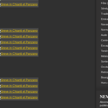
Fête
(
Sénég
Tradit
Emir
Navar
Norm
Aude
Centre
Esca
Tenér
Mété
Sorti
Occit
Retro
Bourg
Hors 
NE
Abonne
publiés