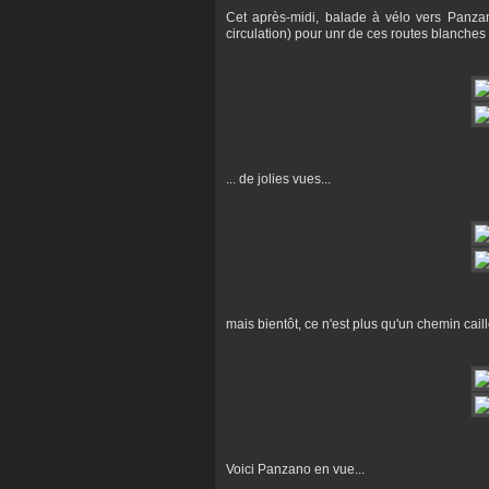
Cet après-midi, balade à vélo vers Panza
circulation) pour unr de ces routes blanches
... de jolies vues...
mais bientôt, ce n'est plus qu'un chemin cail
Voici Panzano en vue...