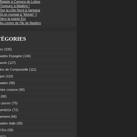
 Balade à Camara de Lobos
 Toujours à Madère !
 Sur la côte Nord à Santana
Si on montait à "Monte" ?
Vers la pointe Est
Au centre de l'île de Madère
TÉGORIES
es
(335)
pades Espagne
(140)
work
(127)
ns de Compostelle
(111)
gne
(110)
pades
(98)
ries couture
(90)
(80)
s puces
(75)
 ami(e)s
(72)
nement
(66)
ades Italie
(58)
 Est
(58)
(57)