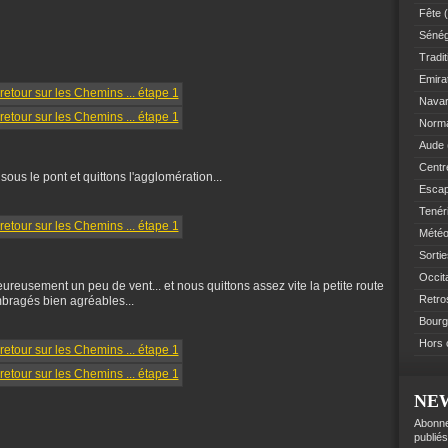
Fête
(
Sénég
Tradit
Emir
Navar
Norm
Aude
Centre
ous le pont et quittons l'agglomération...
Esca
Tenér
Mété
Sorti
Occit
 heureusement un peu de vent... et nous quittons assez vite la petite route
Retro
bragés bien agréables...
Bourg
Hors 
NE
Abonne
publiés