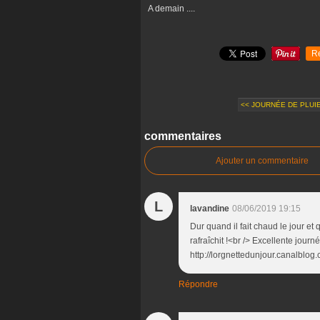
A demain ....
R
<< JOURNÉE DE PLUIE.
commentaires
Ajouter un commentaire
L
lavandine
08/06/2019 19:15
Dur quand il fait chaud le jour et 
rafraîchit !<br /> Excellente jour
http://lorgnettedunjour.canalblog
Répondre