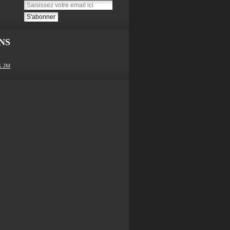
NS
& JM