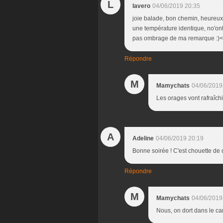
L
lavero
04/06/2019 20:35
joie balade, bon chemin, heureux v
une température identique, no'on
pas ombrage de ma remarque :)<b
Répondre
M
Mamychats
04/06/2019
Les orages vont rafraîchi
A
Adeline
04/06/2019 20:19
Bonne soirée ! C'est chouette de 
Répondre
M
Mamychats
04/06/2019
Nous, on dort dans le cam