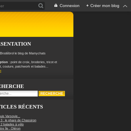
Connexion
+
Créer mon blog
ÉSENTATION
 Brodébrol le blog de Mamychats
iption
: point de croix, broderies, tricot et
, couture, patchwork et balades...
t
CHERCHE
ICLES RÉCENTS
uis Varsovie...
 3 : le phare de Chassiron
 2 balades à vélo
re île : Oléron