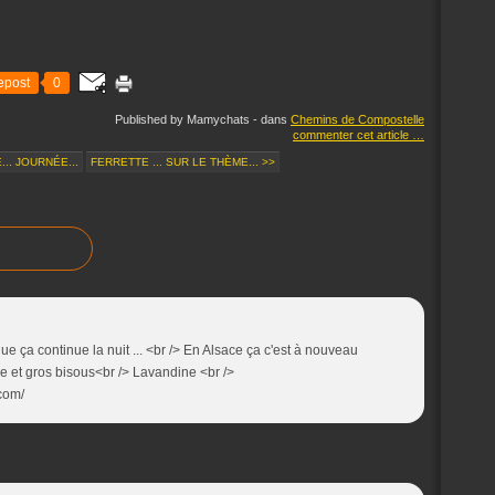
epost
0
Published by Mamychats
-
dans
Chemins de Compostelle
commenter cet article
…
.. JOURNÉE...
FERRETTE ... SUR LE THÈME... >>
que ça continue la nuit ... <br /> En Alsace ça c'est à nouveau
née et gros bisous<br /> Lavandine <br />
.com/