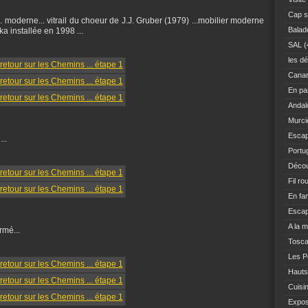
Cap s
.... moderne... vitrail du choeur de J.J. Gruber (1979) ...mobilier moderne
Balad
a installée en 1998 ...
SAL
(
les dé
Canar
En pas
Andal
Murci
Escap
...
Portu
Décou
Fil ro
En fam
Escap
A la 
armé...
Tosc
Les Po
Hauts
Cuisi
Expo