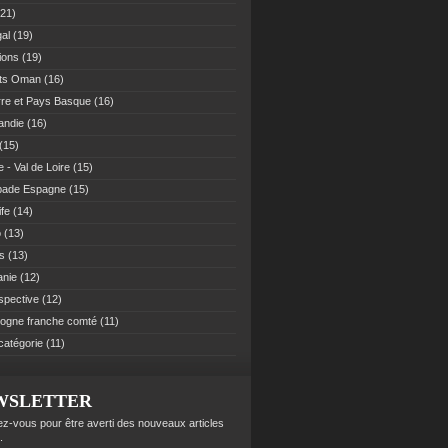
21)
al
(19)
ions
(19)
ats Oman
(16)
re et Pays Basque
(16)
andie
(16)
(15)
 - Val de Loire
(15)
pade Espagne
(15)
ife
(14)
o
(13)
es
(13)
anie
(12)
spective
(12)
ogne franche comté
(11)
catégorie
(11)
WSLETTER
z-vous pour être averti des nouveaux articles
.