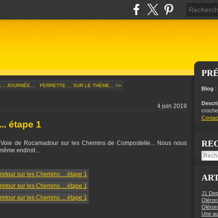
PR
.. JOURNÉE...
FERRETTE ... SUR LE THÈME... >>
Blog
:
Descr
4 juin 2019
crochet
Contac
.. étape 1
RE
a Voie de Rocamadour sur les Chemins de Compostelle... Nous nous
même endroit...
ART
J1 Dep
Oléron
Oléron
Une aut