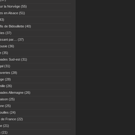
ur la Norvège
(55)
es en Alsace
(51)
43)
fis de Bidouillette
(40)
ies
(37)
sant par....
(37)
ousie
(36)
e
(35)
ades Sud-est
(31)
gal
(31)
vertes
(28)
uge
(28)
ille
(26)
ades Allemagne
(26)
maison
(25)
ane
(25)
uilles
(24)
 de France
(22)
ne
(21)
s
(21)