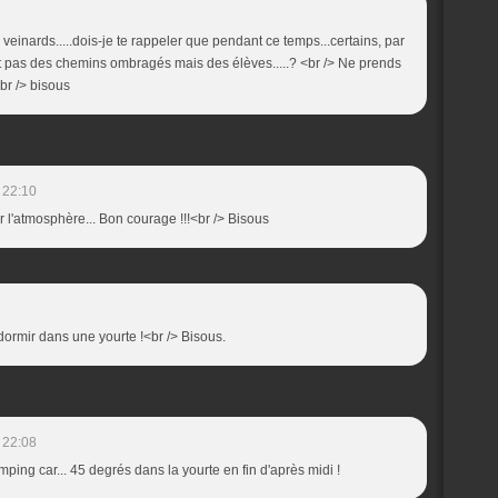
einards.....dois-je te rappeler que pendant ce temps...certains, par
t pas des chemins ombragés mais des élèves.....? <br /> Ne prends
r /> bisous
 22:10
r l'atmosphère... Bon courage !!!<br /> Bisous
dormir dans une yourte !<br /> Bisous.
 22:08
ping car... 45 degrés dans la yourte en fin d'après midi !