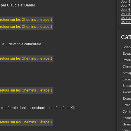
Jour 8
par Claudie et Daniel ....
Jour 7
Jour 6
Jour 5 
Jour 4 
Jour 3 
CA
le ... devant la cathédrale...
Balad
Esca
Patch
Chemi
Breta
Esca
Brode
Avent
Expo
Entre
 cathédrale dont la construction a débuté au XII ....
Confi
Escap
Grand
Visite