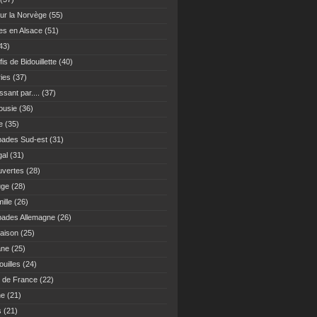
ur la Norvège
(55)
es en Alsace
(51)
43)
fis de Bidouillette
(40)
ies
(37)
sant par....
(37)
ousie
(36)
e
(35)
ades Sud-est
(31)
gal
(31)
vertes
(28)
uge
(28)
ille
(26)
ades Allemagne
(26)
maison
(25)
ane
(25)
uilles
(24)
 de France
(22)
ne
(21)
s
(21)