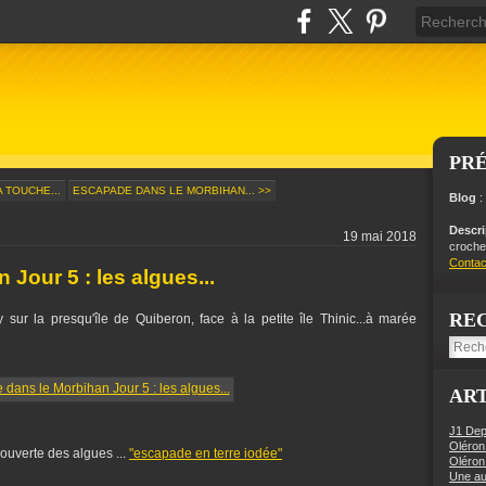
PR
 TOUCHE...
ESCAPADE DANS LE MORBIHAN... >>
Blog
:
Descr
19 mai 2018
crochet
Contac
Jour 5 : les algues...
RE
 sur la presqu'île de Quiberon, face à la petite île Thinic...à marée
ART
J1 Dep
Oléron
uverte des algues ...
"escapade en terre iodée"
Oléron
Une aut