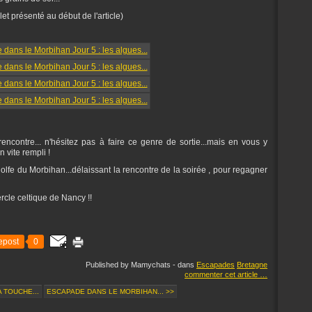
let présenté au début de l'article)
encontre... n'hésitez pas à faire ce genre de sortie...mais en vous y
n vite rempli !
olfe du Morbihan...délaissant la rencontre de la soirée , pour regagner
cle celtique de Nancy !!
epost
0
Published by Mamychats
-
dans
Escapades
Bretagne
commenter cet article
…
 TOUCHE...
ESCAPADE DANS LE MORBIHAN... >>