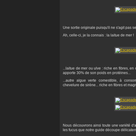
Une sortie originale puisqu'il ne s'agit pas s
Ah, celle-ci, je la connais : la laitue de mer !
...laitue de mer ou ulve : riche en fibres, en
apporte 30% de son poids en protéines...
...autre algue verte comestible, à con
chevelure de sirène... riche en fibres et ma
Nous découvrons ainsi toute une variété d'
les fucus que notre guide découpe délicatem