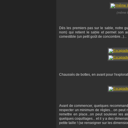
(même le
Dés les premiers pas sur le sable, notre guid
nom) qui retient le sable et permet son 
comestible (un petit goût de concombre...)...
Chaussés de bottes, en avant pour l'explorati
Avant de commencer, quelques recommandat
respecter un minimum de règles... on peut re
remettre en place...on peut soulever les al
quelques coquillages... et il y a des dimensi
petite taille ! (se renseigner sur les dimens