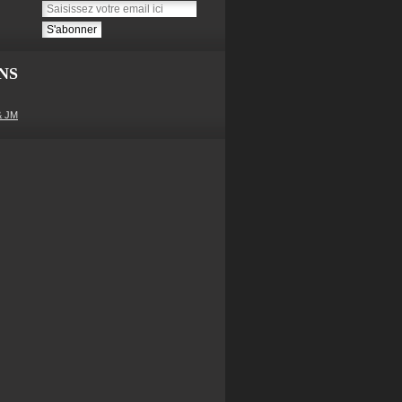
NS
& JM