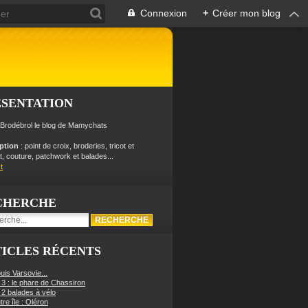
Connexion
+
Créer mon blog
ÉSENTATION
 Brodébrol le blog de Mamychats
iption
: point de croix, broderies, tricot et
, couture, patchwork et balades...
t
CHERCHE
ICLES RÉCENTS
uis Varsovie...
 3 : le phare de Chassiron
 2 balades à vélo
re île : Oléron