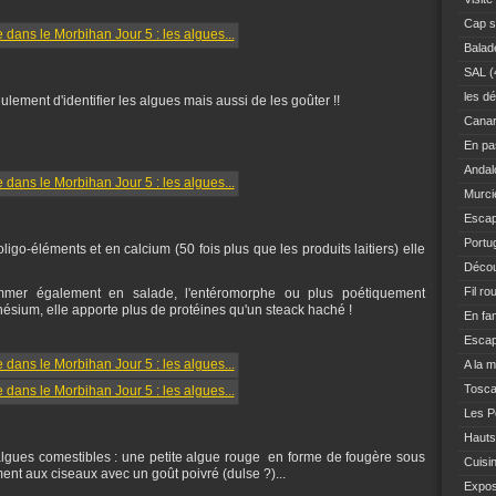
Cap s
Balad
SAL
(
les dé
eulement d'identifier les algues mais aussi de les goûter !!
Canar
En pas
Andal
Murci
Escap
Portu
 oligo-éléments et en calcium (50 fois plus que les produits laitiers) elle
Décou
Fil ro
sommer également en salade, l'entéromorphe ou plus poétiquement
gnésium, elle apporte plus de protéines qu'un steack haché !
En fam
Escap
A la 
Tosc
Les Po
Hauts
algues comestibles : une petite algue rouge en forme de fougère sous
Cuisi
ent aux ciseaux avec un goût poivré (dulse ?)...
Expo