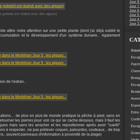
Jour 8
Jour 7
Jour 6
 gobelet est réalisé avec des algues)
Jour 5 
Jour 4 
Jour 3 
e attire notre attention sur une petite plante (dont j'ai déjà oublié le
accumulation et le développement d'un système dunaire... également
CA
Balad
Esca
Patch
Chemi
Breta
on de l'estran...
Esca
Brode
Avent
Expo
Entre
ions... de plus en plus de monde pratique la pêche à pied, sans en
Confi
tourner les pierres pour voir ce qui se cache dessous, mais il faut les
gues mais sans les arracher et les repositionner après avoir "cueilli"
Escap
ons à respecter...ne pas prélever coques, palourdes, couteaux... de trop
Grand
ions...souvent panneaux d'information à proximité de la plage)
Visite