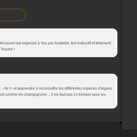
écouvert est organisé à Yeu par Anabelle, fort instructif et tellement
a Touche !
.. <br /> et apprendre à reconnaître les différentes espèces d'algues
 c'est comme les champignons ... il ne faut pas s'y tromper pour les