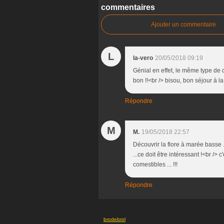
commentaires
Ajouter un commentaire
L
la-vero
20/05/2018 09:19
Génial en effet, le même type de d
bon !!<br /> bisou, bon séjour à l
Répondre
M
M.
19/05/2018 22:57
Découvrir la flore à marée basse .
...ce doit être intéressant !<br />
comestibles ... !!!
Répondre
brodebrol