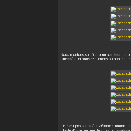
Nous montons sur l'îlot pour terminer notre
citronné)... et nous retournons au parking en 
Ce n'est pas terminé ! Mélanie Chouan nous
d'huile d'olive, un peu de vinaigre... quelque