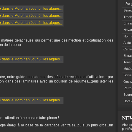
Fête
(
Sénég
Tradit
Emir
Navar
Norm
matière gélatineuse qui permet une désinfection et cicatrisation des
Aude
n de la peau...
Centre
Esca
Tenér
Mété
Sorti
e, notre guide nous donne des idées de recettes et d'utilisation....par
n dans ces laminaires avec un bouillon de légumes...(puis jeter les
Occit
Retro
Bourg
Hors 
NE
...attention à ne pas se faire pincer !
Abonne
angle élargi à la base de la carapace ventrale)...puis un plus gros...un
publiés