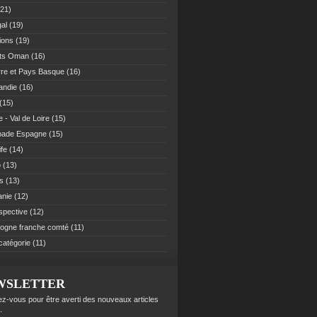
21)
al
(19)
ions
(19)
ats Oman
(16)
re et Pays Basque
(16)
andie
(16)
(15)
 - Val de Loire
(15)
pade Espagne
(15)
ife
(14)
o
(13)
es
(13)
anie
(12)
spective
(12)
ogne franche comté
(11)
catégorie
(11)
WSLETTER
z-vous pour être averti des nouveaux articles
.