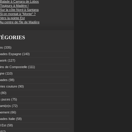
 Balade à Camara de Lobos
 Toujours à Madère !
 Sur la côte Nord à Santana
Si on montait à "Monte" ?
Vers la pointe Est
Au centre de l'île de Madère
TÉGORIES
es
(335)
pades Espagne
(140)
work
(127)
ns de Compostelle
(111)
gne
(110)
pades
(98)
ries couture
(90)
(80)
s puces
(75)
 ami(e)s
(72)
nement
(66)
ades Italie
(58)
 Est
(58)
(57)