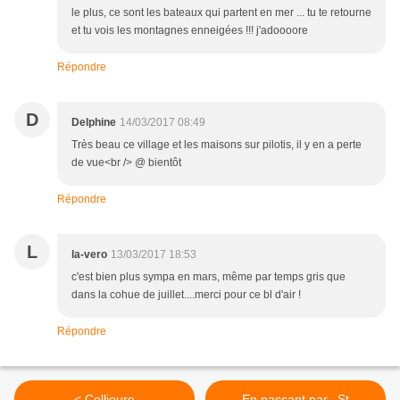
le plus, ce sont les bateaux qui partent en mer ... tu te retourne
et tu vois les montagnes enneigées !!! j'adoooore
Répondre
D
Delphine
14/03/2017 08:49
Très beau ce village et les maisons sur pilotis, il y en a perte
de vue<br /> @ bientôt
Répondre
L
la-vero
13/03/2017 18:53
c'est bien plus sympa en mars, même par temps gris que
dans la cohue de juillet....merci pour ce bl d'air !
Répondre
< Collioure
En passant par...St