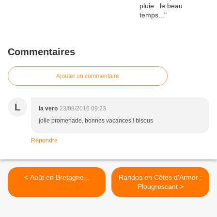
Commentaires
Ajouter un commentaire
L
la vero
23/08/2016 09:23
jolie promenade, bonnes vacances ! bisous
Répondre
< Août en Bretagne...
Randos en Côtes d'Armor :
Plougrescant >