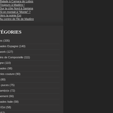
 Balade à Camara de Lobos
 Toujours à Madère !
 Sur la côte Nord à Santana
Si on montait à "Monte" ?
Vers la pointe Est
Au centre de l'île de Madère
TÉGORIES
es
(335)
pades Espagne
(140)
work
(127)
ns de Compostelle
(111)
gne
(110)
pades
(98)
ries couture
(90)
(80)
s puces
(75)
 ami(e)s
(72)
nement
(66)
ades Italie
(58)
 Est
(58)
(57)