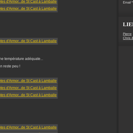
Email
LIE
Pierre
Chris 
une température adéquate...
en reste peu !