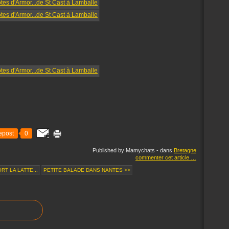
epost
0
Published by Mamychats
-
dans
Bretagne
commenter cet article
…
T LA LATTE...
PETITE BALADE DANS NANTES >>