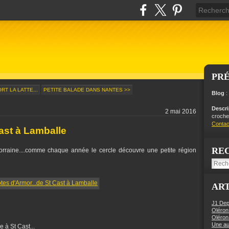
PR
T LA LATTE...
PETITE BALADE DANS NANTES >>
Blog
:
Descr
2 mai 2016
crochet
Contac
ast à Lamballe
RE
orraine....comme chaque année le cercle découvre une petite région
ART
J1 Dep
Oléron
Oléron
Une aut
 à St Cast...