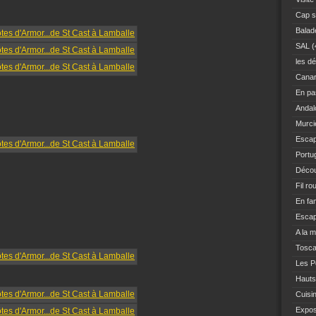
Cap s
Balad
SAL
(
les dé
Canar
En pas
Andal
Murci
Escap
Portu
Décou
Fil ro
En fam
Escap
A la 
Tosc
Les Po
Hauts
Cuisi
Expo