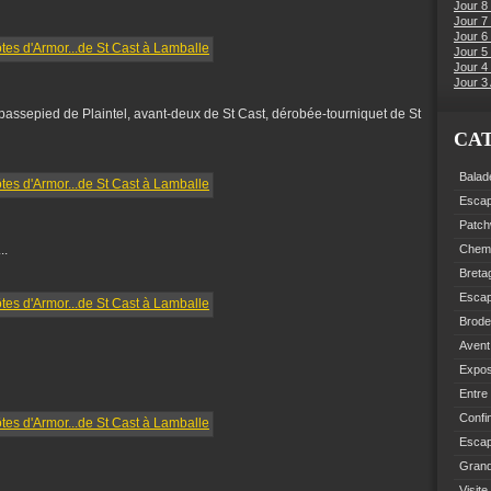
Jour 8
Jour 7
Jour 6
Jour 5 
Jour 4 
Jour 3 
passepied de Plaintel, avant-deux de St Cast, dérobée-tourniquet de St
CA
Balad
Esca
Patch
..
Chemi
Breta
Esca
Brode
Avent
Expo
Entre
Confi
Escap
Grand
Visite