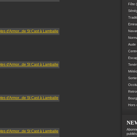
Fête
(
Sénég
Tradit
Emir
Navar
Norm
Aude
Centre
Esca
Tenér
Mété
Sorti
Occit
Retro
Bourg
Hors 
NE
Abonne
publiés