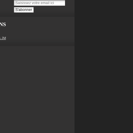
NS
& JM