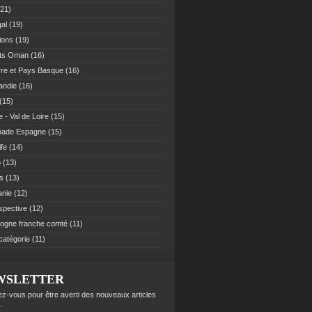
21)
al
(19)
ions
(19)
ats Oman
(16)
re et Pays Basque
(16)
andie
(16)
(15)
 - Val de Loire
(15)
pade Espagne
(15)
ife
(14)
o
(13)
es
(13)
anie
(12)
spective
(12)
ogne franche comté
(11)
catégorie
(11)
WSLETTER
z-vous pour être averti des nouveaux articles
.