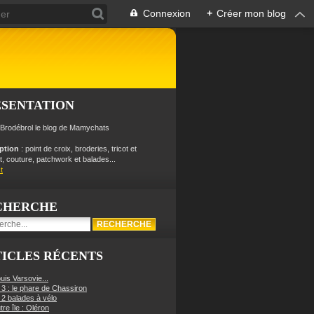
Connexion
+
Créer mon blog
ÉSENTATION
 Brodébrol le blog de Mamychats
iption
: point de croix, broderies, tricot et
, couture, patchwork et balades...
t
CHERCHE
ICLES RÉCENTS
uis Varsovie...
 3 : le phare de Chassiron
 2 balades à vélo
re île : Oléron