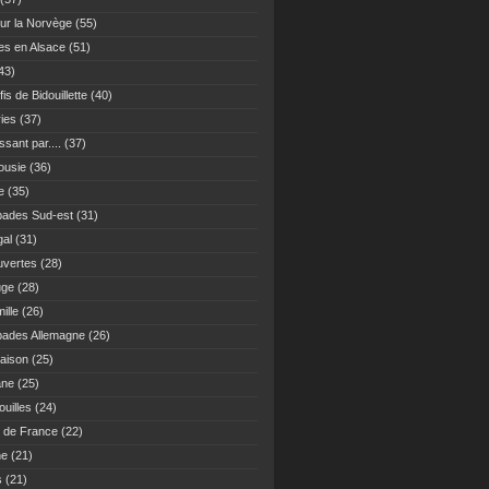
ur la Norvège
(55)
es en Alsace
(51)
43)
fis de Bidouillette
(40)
ies
(37)
sant par....
(37)
ousie
(36)
e
(35)
ades Sud-est
(31)
gal
(31)
vertes
(28)
uge
(28)
ille
(26)
ades Allemagne
(26)
maison
(25)
ane
(25)
uilles
(24)
 de France
(22)
ne
(21)
s
(21)