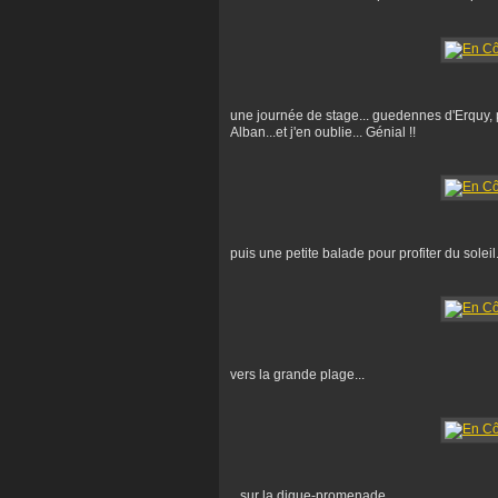
une journée de stage... guedennes d'Erquy, 
Alban...et j'en oublie... Génial !!
puis une petite balade pour profiter du soleil.
vers la grande plage...
...sur la digue-promenade...