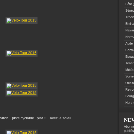
Fête
(
Sénég
Tradit
Emir
Navar
Norm
Aude
Centre
Esca
Tenér
Mété
Sorti
Occit
Retro
Bourg
Hors 
...piste cyclable...plat !!!... avec le soleil...
NE
Abonne
publiés