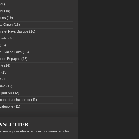
21)
al
(19)
ions
(19)
ats Oman
(16)
re et Pays Basque
(16)
andie
(16)
(15)
 - Val de Loire
(15)
pade Espagne
(15)
ife
(14)
o
(13)
es
(13)
anie
(12)
spective
(12)
ogne franche comté
(11)
catégorie
(11)
WSLETTER
z-vous pour être averti des nouveaux articles
.