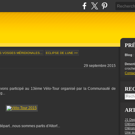
PR
S VOSGES MÉRIDIONALES...
ECLIPSE DE LUNE >>
Blog
:
Descr
29 septembre 2015
crochet
Contac
RE
avons participé au 13ème Vélo-Tour organisé par la Communauté de
...
ART
J1 Dep
Oléron
épart...nous sommes partis d'Altorf...
Oléron
Une aut