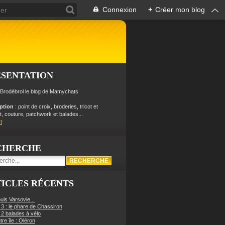
Connexion
+
Créer mon blog
ÉSENTATION
 Brodébrol le blog de Mamychats
iption
: point de croix, broderies, tricot et
, couture, patchwork et balades...
t
CHERCHE
ICLES RÉCENTS
uis Varsovie...
 3 : le phare de Chassiron
 2 balades à vélo
re île : Oléron