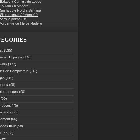
 Balade à Camara de Lobos
 Toujours à Madère !
 Sur la côte Nord à Santana
Si on montait à "Monte" ?
Vers la pointe Est
Au centre de l'île de Madère
TÉGORIES
es
(335)
pades Espagne
(140)
work
(127)
ns de Compostelle
(111)
gne
(110)
pades
(98)
ries couture
(90)
(80)
s puces
(75)
 ami(e)s
(72)
nement
(66)
ades Italie
(58)
 Est
(58)
(57)