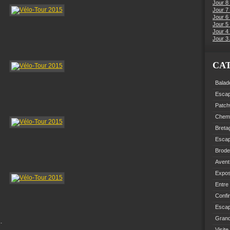
Jour 8
Jour 7
Jour 6
Jour 5 
Jour 4 
Jour 3 
CA
Balad
Esca
Patch
Chemi
Breta
Esca
Brode
Avent
Expo
Entre
Confi
Escap
Grand
.
Visite