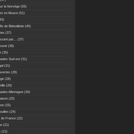
ur la Norvège
(55)
es en Alsace
(51)
43)
fis de Bidouillette
(40)
ies
(37)
sant par....
(37)
ousie
(36)
e
(35)
ades Sud-est
(31)
gal
(31)
vertes
(28)
uge
(28)
ille
(26)
ades Allemagne
(26)
maison
(25)
ane
(25)
uilles
(24)
 de France
(22)
ne
(21)
s
(21)