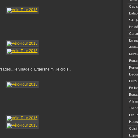
Cap s
Balad
SAL
(
les dé
Canar
En pas
Andal
Murci
Escap
Portu
ges... le village d' Ergersheim , je crois...
Décou
Fil ro
En fam
Escap
A la 
Tosc
Les Po
Hauts
Cuisi
Expo