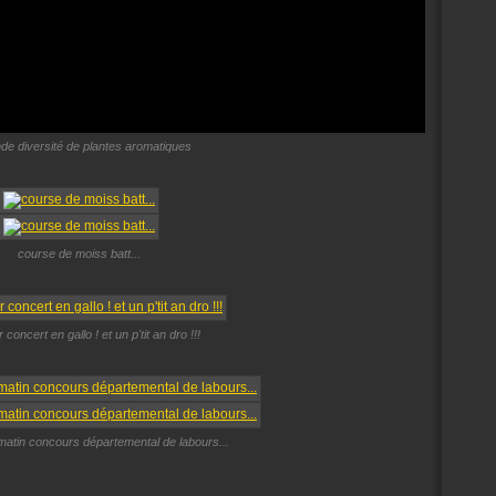
nde diversité de plantes aromatiques
course de moiss batt...
r concert en gallo ! et un p'tit an dro !!!
matin concours départemental de labours...