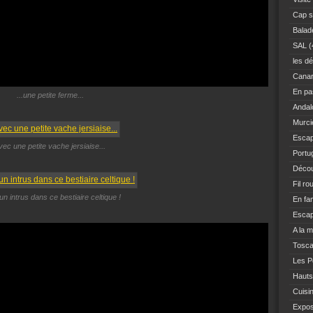
Cap s
Balad
SAL
(
les dé
Canar
En pas
...une petite ferme...
Andal
Murci
Escap
vec une petite vache jersiaise...
Portu
Décou
Fil ro
 un intrus dans ce bestiaire celtique !
En fam
Escap
A la 
Tosc
Les Po
Hauts
Cuisi
Expo