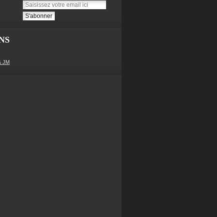
NS
& JM