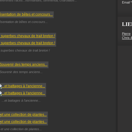
ifférentes races...normandes, simmental, charolaise...
Email
résentation de bêtes et concours...
LIE
Pierre
Chris 
 superbes chevaux de trait breton !
Souvenir des temps anciens...
...et battages à l'ancienne...
et une collection de plantes...