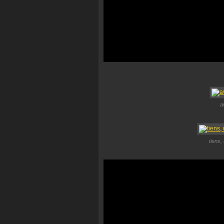
a
tiens,