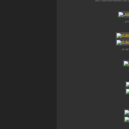
des représentantes de d
..p
et de