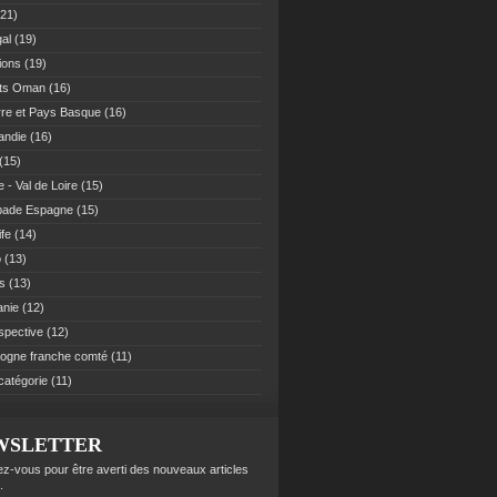
21)
al
(19)
ions
(19)
ats Oman
(16)
re et Pays Basque
(16)
andie
(16)
(15)
 - Val de Loire
(15)
pade Espagne
(15)
ife
(14)
o
(13)
es
(13)
anie
(12)
spective
(12)
ogne franche comté
(11)
catégorie
(11)
WSLETTER
z-vous pour être averti des nouveaux articles
.