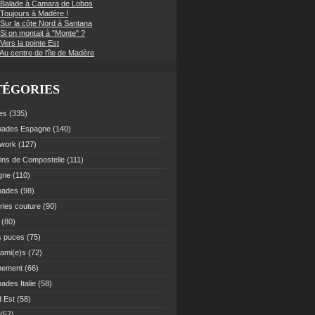
 Balade à Camara de Lobos
 Toujours à Madère !
 Sur la côte Nord à Santana
Si on montait à "Monte" ?
Vers la pointe Est
Au centre de l'île de Madère
TÉGORIES
es
(335)
pades Espagne
(140)
work
(127)
ns de Compostelle
(111)
gne
(110)
pades
(98)
ries couture
(90)
(80)
s puces
(75)
 ami(e)s
(72)
nement
(66)
ades Italie
(58)
 Est
(58)
(57)