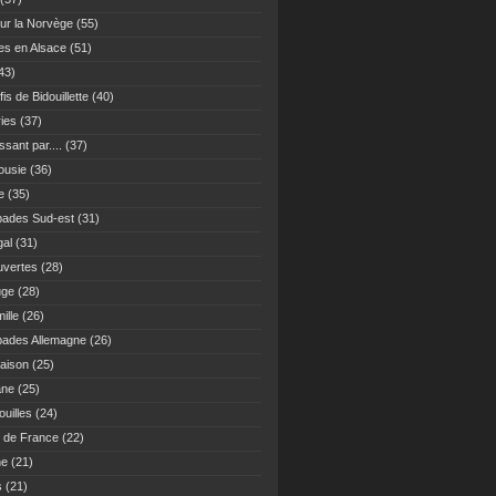
ur la Norvège
(55)
es en Alsace
(51)
43)
fis de Bidouillette
(40)
ies
(37)
sant par....
(37)
ousie
(36)
e
(35)
ades Sud-est
(31)
gal
(31)
vertes
(28)
uge
(28)
ille
(26)
ades Allemagne
(26)
maison
(25)
ane
(25)
uilles
(24)
 de France
(22)
ne
(21)
s
(21)