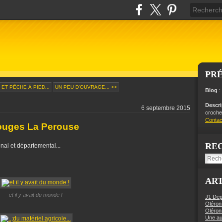
PR
ET PÊCHE À PIED...
UN PEU D'OUVRAGE... >>
Blog
:
Descr
6 septembre 2015
crochet
Contac
zouges La Perouse
RE
nal et départemental...
ART
et il y avait du monde !
J1 Dep
Oléron
Oléron
Une aut