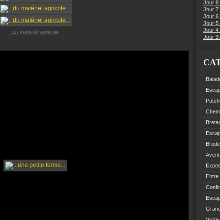
Jour 8
Jour 7
Jour 6
Jour 5 
Jour 4 
..;du matériel agricole...
Jour 3 
CA
Balad
Esca
Patch
Chemi
Breta
Esca
Brode
Avent
Expo
Entre
Confi
Escap
Grand
Visite