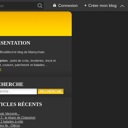
Connexion
+
Créer mon blog
ÉSENTATION
 Brodébrol le blog de Mamychats
iption
: point de croix, broderies, tricot et
, couture, patchwork et balades...
t
CHERCHE
ICLES RÉCENTS
uis Varsovie...
 3 : le phare de Chassiron
 2 balades à vélo
re île : Oléron