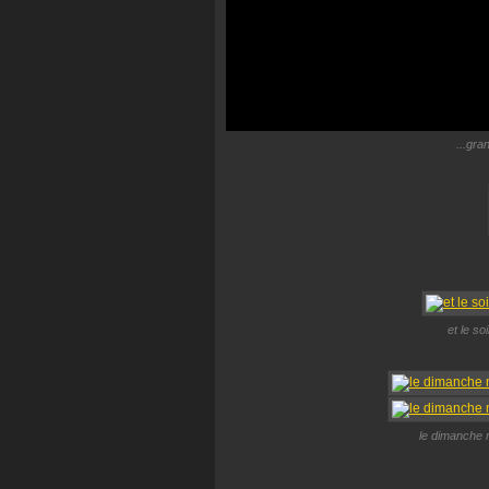
...gra
et le soi
le dimanche 