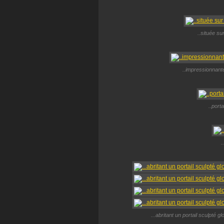
..située su
..impressionnant
..port
.
...abritant un portail sculpté 