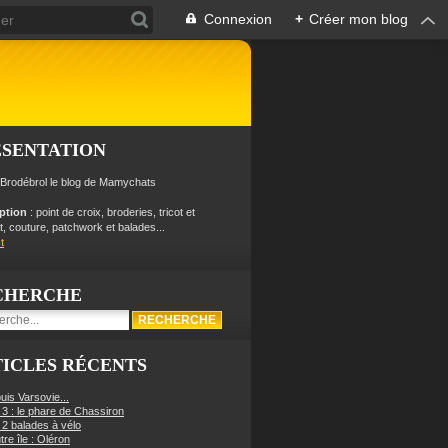
Connexion
+
Créer mon blog
ÉSENTATION
 Brodébrol le blog de Mamychats
iption
: point de croix, broderies, tricot et
, couture, patchwork et balades...
t
CHERCHE
ICLES RÉCENTS
uis Varsovie...
 3 : le phare de Chassiron
 2 balades à vélo
re île : Oléron