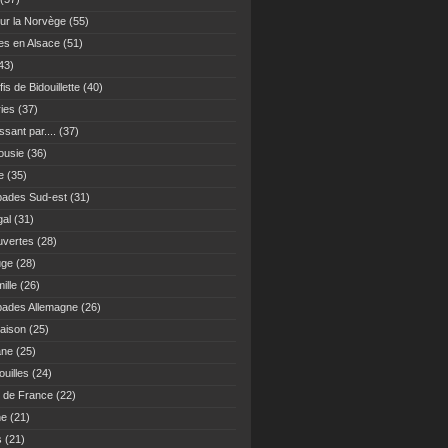
ur la Norvège
(55)
es en Alsace
(51)
43)
fis de Bidouillette
(40)
ies
(37)
sant par....
(37)
ousie
(36)
e
(35)
ades Sud-est
(31)
gal
(31)
vertes
(28)
uge
(28)
ille
(26)
ades Allemagne
(26)
maison
(25)
ane
(25)
uilles
(24)
 de France
(22)
ne
(21)
s
(21)