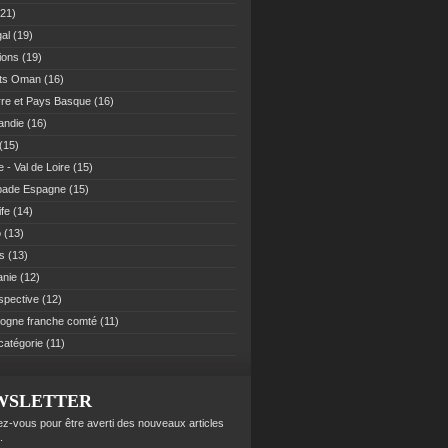
21)
al
(19)
ions
(19)
ats Oman
(16)
re et Pays Basque
(16)
andie
(16)
(15)
 - Val de Loire
(15)
pade Espagne
(15)
ife
(14)
o
(13)
es
(13)
anie
(12)
spective
(12)
ogne franche comté
(11)
catégorie
(11)
WSLETTER
z-vous pour être averti des nouveaux articles
.