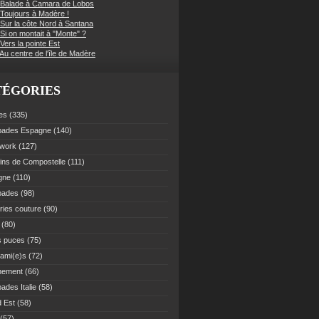
 Balade à Camara de Lobos
 Toujours à Madère !
 Sur la côte Nord à Santana
Si on montait à "Monte" ?
Vers la pointe Est
Au centre de l'île de Madère
TÉGORIES
es
(335)
pades Espagne
(140)
work
(127)
ns de Compostelle
(111)
gne
(110)
pades
(98)
ries couture
(90)
(80)
s puces
(75)
 ami(e)s
(72)
nement
(66)
ades Italie
(58)
 Est
(58)
(57)