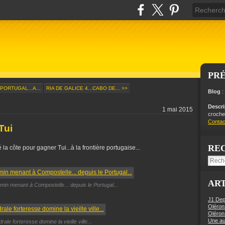
PR
PORTUGAL...A...
RIA DE GALICE 4...CABO DE... >>
Blog
:
Descr
1 mai 2015
crochet
Contac
Tui
RE
 la côte pour gagner Tui...à la frontière portugaise...
ART
min menant à Compostelle... depuis le Portugal...
J1 Dep
Oléron
Oléron
Une aut
rale forteresse domine la vieille ville...