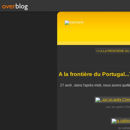
<< A LA FRONTIÈRE DU 
A la frontière du Portugal...
27 avril...dans l'après-midi, nous avons quitté
...sur un autre Che
la cathéd