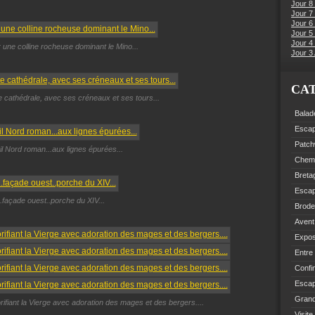
Jour 8
Jour 7
Jour 6
Jour 5 
Jour 4 
r une colline rocheuse dominant le Mino...
Jour 3 
CA
e cathédrale, avec ses créneaux et ses tours...
Balad
Esca
Patch
ail Nord roman...aux lignes épurées...
Chemi
Breta
Esca
..façade ouest..porche du XIV...
Brode
Avent
Expo
Entre
Confi
Escap
Grand
glorifiant la Vierge avec adoration des mages et des bergers....
Visite