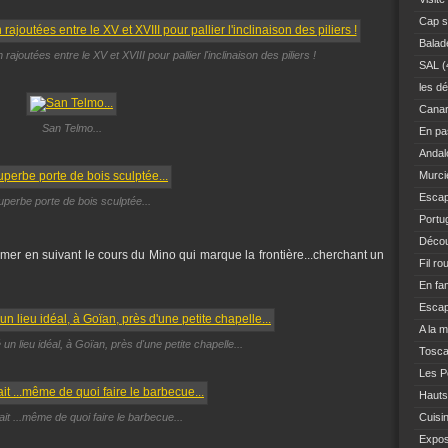
Cap s
Balad
 rajoutées entre le XV et XVIII pour pallier l'inclinaison des piliers !
SAL
(
les dé
Canar
San Telmo...
En pas
Andal
Murci
Escap
uperbe porte de bois sculptée...
Portu
Décou
 mer en suivant le cours du Mino qui marque la frontière...cherchant un
Fil ro
En fam
Escap
A la 
un lieu idéal, à Goïan, près d'une petite chapelle...
Tosc
Les Po
Hauts
tait ...même de quoi faire le barbecue...
Cuisi
Expo