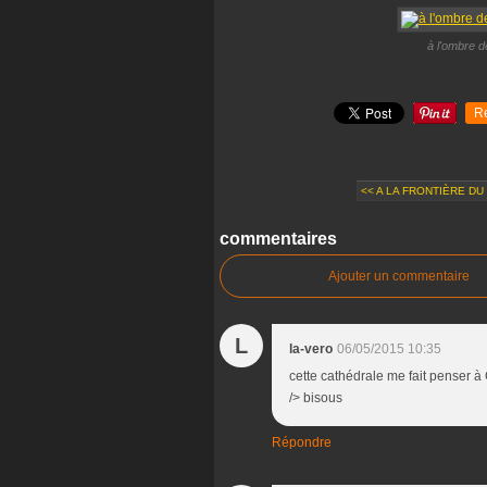
à l'ombre d
R
<< A LA FRONTIÈRE DU 
commentaires
Ajouter un commentaire
L
la-vero
06/05/2015 10:35
cette cathédrale me fait penser à
/> bisous
Répondre