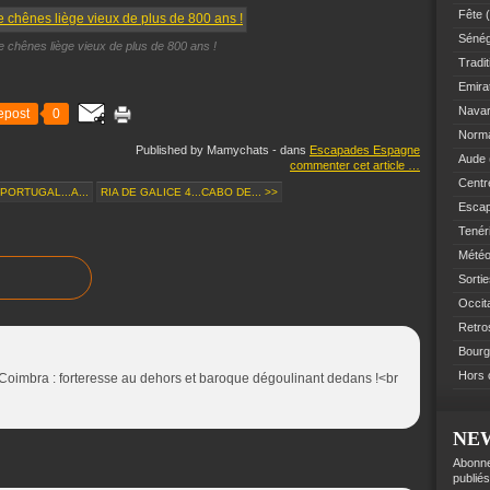
Fête
(
Sénég
e chênes liège vieux de plus de 800 ans !
Tradit
Emir
Navar
epost
0
Norm
Published by Mamychats
-
dans
Escapades Espagne
Aude
commenter cet article
…
Centre
PORTUGAL...A...
RIA DE GALICE 4...CABO DE... >>
Esca
Tenér
Mété
Sorti
Occit
Retro
Bourg
Hors 
 Coimbra : forteresse au dehors et baroque dégoulinant dedans !<br
NE
Abonne
publiés