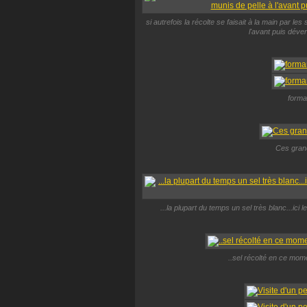
si autrefois la récolte se faisait à la main par les
l'avant puis déve
forma
Ces grand
...la plupart du temps un sel très blanc...ici
..sel récolté en ce mom