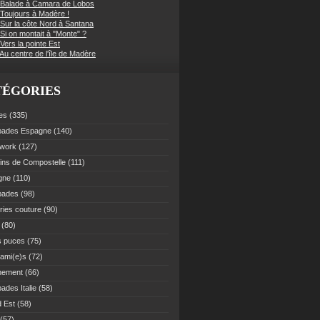
 Balade à Camara de Lobos
 Toujours à Madère !
 Sur la côte Nord à Santana
Si on montait à "Monte" ?
Vers la pointe Est
Au centre de l'île de Madère
TÉGORIES
es
(335)
pades Espagne
(140)
work
(127)
ns de Compostelle
(111)
gne
(110)
pades
(98)
ries couture
(90)
(80)
s puces
(75)
 ami(e)s
(72)
nement
(66)
ades Italie
(58)
 Est
(58)
(57)