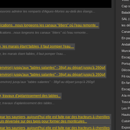
Cap s
pouvons admirer les remparts d'Aigues-Mortes au-delà des étangs...
Balad
SAL
(
les dé
Canar
ications...nous longeons les canaux "étiers" où l'eau remonte...
En pas
Andal
Murci
 les marais étant faibles, il faut pomper l'eau....
Escap
Portu
Décou
Fil ro
 environ) jusqu'aux "tables salantes" - 38g/l au départ jusqu'à 260g/l
En fam
Escap
A la 
Tosc
er, travaux d'aplanissement des tables...
Les Po
Hauts
Cuisi
Expo