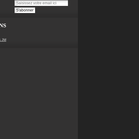
NS
& JM