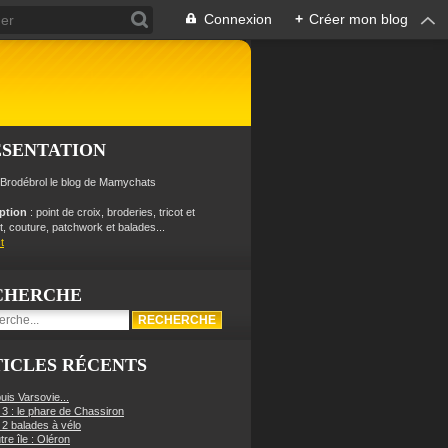
Connexion
+
Créer mon blog
ÉSENTATION
 Brodébrol le blog de Mamychats
iption
: point de croix, broderies, tricot et
, couture, patchwork et balades...
t
CHERCHE
ICLES RÉCENTS
uis Varsovie...
 3 : le phare de Chassiron
 2 balades à vélo
re île : Oléron