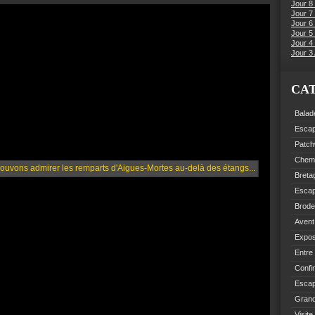
Jour 8
Jour 7
Jour 6
Jour 5 
Jour 4 
Jour 3 
CA
Balad
Esca
Patch
Chemi
Breta
Esca
Brode
Avent
Expo
Entre
Confi
Escap
Grand
Visite