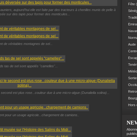
Fête
(
 sauniers, aujourd'hui elle est faite par des tracteurs à chenilles munis de pelle à
Sénég
rsée sur des tapis pour former des monticules...
Tradit
Emir
Navar
Norm
nt de véritables montagnes de sel...
Aude
Centre
Esca
Tenér
s tas de sel sont appelés "camelles"...
Mété
Sorti
Occit
Retro
 le second est plus rose...couleur due à une micro-algue (Dunaliella solina)...
Bourg
Hors 
ent pour un usage agricole...chargement de camions..
NE
Abonne
publiés