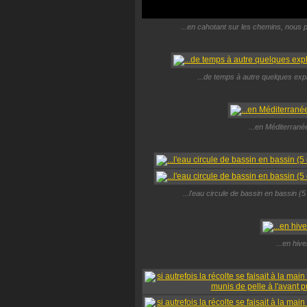
...en cahotant sur les chemins, nous 
...de temps à autre quelques expl
...en Méditerranée,
...l'eau circule de bassin en bassin (5
...en hiv