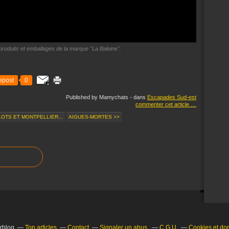
s produits et emballages de la marque "La Baleine".
epost
0
Published by Mamychats
-
dans
Escapades Sud-est
commenter cet article
…
LOTS ET MONTPELLIER...
AIGUES-MORTES >>
erblog
Top articles
Contact
Signaler un abus
C.G.U.
Cookies et do