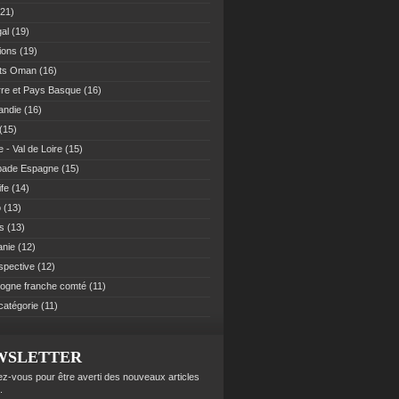
21)
al
(19)
ions
(19)
ats Oman
(16)
re et Pays Basque
(16)
andie
(16)
(15)
 - Val de Loire
(15)
pade Espagne
(15)
ife
(14)
o
(13)
es
(13)
anie
(12)
spective
(12)
ogne franche comté
(11)
catégorie
(11)
WSLETTER
z-vous pour être averti des nouveaux articles
.