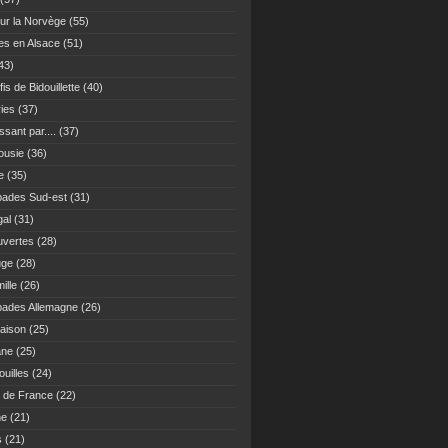
ur la Norvège
(55)
es en Alsace
(51)
43)
fis de Bidouillette
(40)
ies
(37)
sant par....
(37)
ousie
(36)
e
(35)
ades Sud-est
(31)
gal
(31)
vertes
(28)
uge
(28)
ille
(26)
ades Allemagne
(26)
maison
(25)
ane
(25)
uilles
(24)
 de France
(22)
ne
(21)
s
(21)