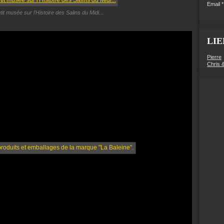
Email
tit musée sur l'Histoire des Salins du Midi...
LIE
Pierre
Chris 