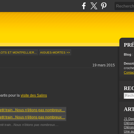
PR
LOTS ET MONTPELLIER...
AIGUES-MORTES >>
Blog
:
Descr
19 mars 2015
crochet
Contac
RE
artis pour la
visite des Salins
ART
J1 Dep
Oléron
etit train...Nous n'étions pas nombreux....
Oléron
Une aut