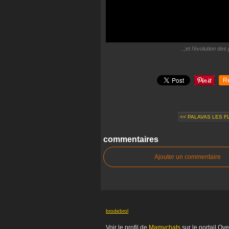
..;et l'évolution de
R
<< PALAVAS LES F
commentaires
Ajouter un commentaire
brodebrol
Voir le profil de
Mamychats
sur le portail Ov