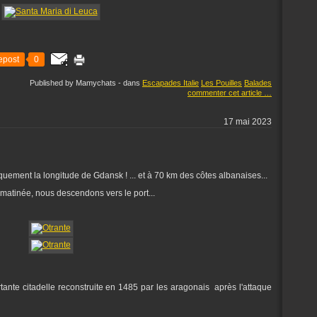
epost
0
Published by Mamychats
-
dans
Escapades Italie
Les Pouilles
Balades
commenter cet article
…
17 mai 2023
tiquement la longitude de Gdansk ! ... et à 70 km des côtes albanaises...
e matinée, nous descendons vers le port...
rtante citadelle reconstruite en 1485 par les aragonais après l'attaque