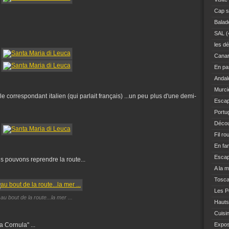
Cap s
Balad
SAL
(
les dé
Canar
En pas
Andal
Murci
e correspondant italien (qui parlait français) ...un peu plus d'une demi-
Escap
Portu
Décou
Fil ro
En fam
Escap
s pouvons reprendre la route...
A la 
Tosc
Les Po
au bout de la route...la mer ...
Hauts
Cuisi
a Cornula" ...
Expo