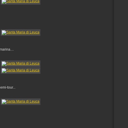
arina....
emi-tour...