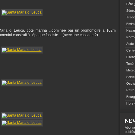
Fête
(
Sénég
Tradit
Emir
aria di Leuca, côté marina ...dominée par un promontoire à 102m
Navar
numental construit à l'époque fasciste ... (avec une cascade ?)
Norm
Aude
Centre
Esca
Tenér
Mété
Sorti
Occit
Retro
Bourg
Hors 
NE
Abonne
publiés