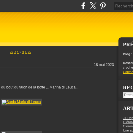
PR
<<
<
1
2
3
>
>>
Blog
:
Descr
18 mai 2023
crochet
Contac
RE
du bout du talon de la botte ... Marina di Leuca...
ART
J1 Dep
Oléron
Oléron
Une aut