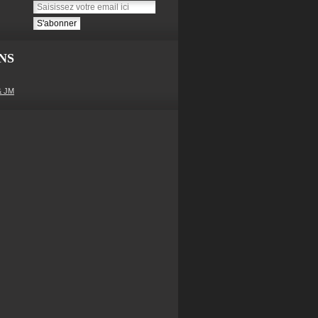
NS
& JM