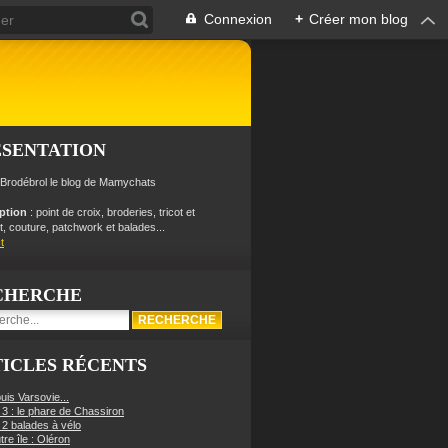
Connexion
+
Créer mon blog
ÉSENTATION
 Brodébrol le blog de Mamychats
iption
: point de croix, broderies, tricot et
, couture, patchwork et balades...
t
CHERCHE
ICLES RÉCENTS
uis Varsovie...
 3 : le phare de Chassiron
 2 balades à vélo
re île : Oléron