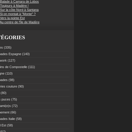
 Balade à Camara de Lobos
 Toujours à Madère !
 Sur la côte Nord à Santana
Si on montait à "Monte" ?
Vers la pointe Est
Au centre de l'île de Madère
TÉGORIES
es
(335)
pades Espagne
(140)
work
(127)
ns de Compostelle
(111)
gne
(110)
pades
(98)
ries couture
(90)
(80)
s puces
(75)
 ami(e)s
(72)
nement
(66)
ades Italie
(58)
 Est
(58)
(57)