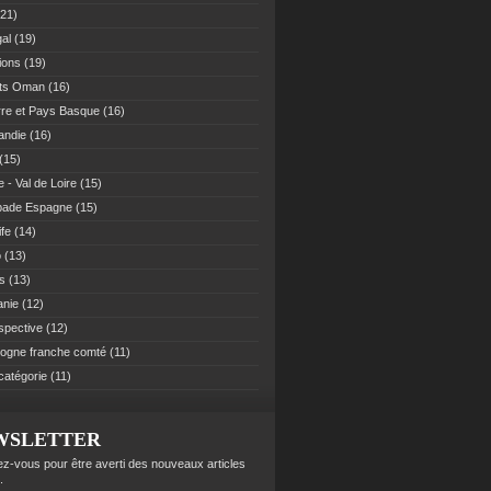
21)
al
(19)
ions
(19)
ats Oman
(16)
re et Pays Basque
(16)
andie
(16)
(15)
 - Val de Loire
(15)
pade Espagne
(15)
ife
(14)
o
(13)
es
(13)
anie
(12)
spective
(12)
ogne franche comté
(11)
catégorie
(11)
WSLETTER
z-vous pour être averti des nouveaux articles
.