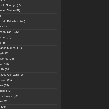
ur la Norvège
(55)
es en Alsace
(51)
43)
fis de Bidouillette
(40)
ies
(37)
sant par....
(37)
ousie
(36)
e
(35)
ades Sud-est
(31)
gal
(31)
vertes
(28)
uge
(28)
ille
(26)
ades Allemagne
(26)
maison
(25)
ane
(25)
uilles
(24)
 de France
(22)
ne
(21)
s
(21)