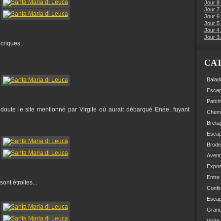
Jour 8
Jour 7
Jour 6
Jour 5 
Jour 4 
Jour 3 
criques...
CA
Balad
Esca
Patch
 doute le site mentionné par Virgile où aurait débarqué Enée, fuyant
Chemi
Breta
Esca
Brode
Avent
Expo
Entre
ont étroites...
Confi
Escap
Grand
Visite