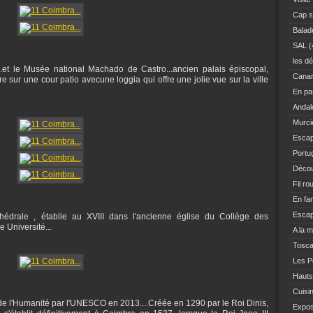
Cap s
Balad
SAL
(
les dé
..et le Musée national Machado de Castro...ancien palais épiscopal,
Canar
 sur une cour patio avecune loggia qui offre une jolie vue sur la ville
En pas
Andal
Murci
Escap
Portu
Décou
Fil ro
En fam
Escap
thédrale , établie au XVIII dans l'ancienne église du Collège des
e Université...
A la 
Tosc
Les Po
Hauts
Cuisi
de l'Humanité par l'UNESCO en 2013....Créée en 1290 par le Roi Dinis,
Expo