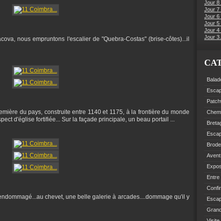
Jour 8
Jour 7
Jour 6
Jour 5 
Jour 4 
Jour 3 
àcova, nous empruntons l'escalier de "Quebra-Costas" (brise-côtes)...il
CA
Balad
Esca
Patch
remière du pays, construite entre 1140 et 1175, à la frontière du monde
Chemi
 d'église fortifiée... Sur la façade principale, un beau portail ...
Breta
Esca
Brode
Avent
Expo
Entre
Confi
très endommagé...au chevet, une belle galerie à arcades....dommage qu'il y
Escap
Grand
Visite