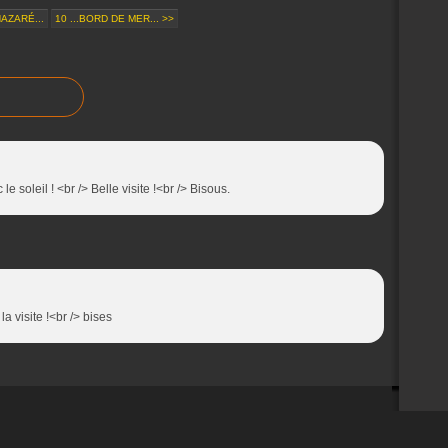
NAZARÉ...
10 ...BORD DE MER... >>
le soleil ! <br /> Belle visite !<br /> Bisous.
la visite !<br /> bises