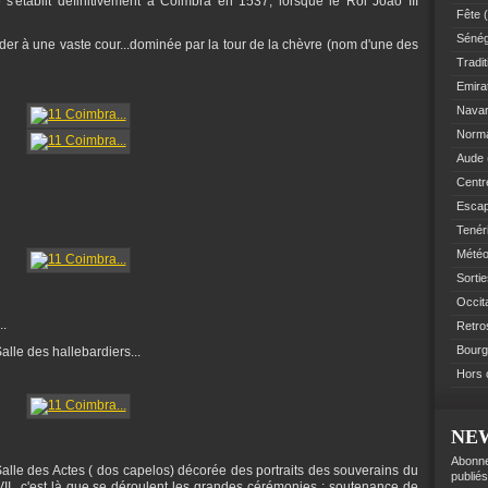
 s'établit définitivement à Coimbra en 1537, lorsque le Roi Joao III
Fête
(
Sénég
der à une vaste cour...dominée par la tour de la chèvre (nom d'une des
Tradit
Emir
Navar
Norm
Aude
Centre
Esca
Tenér
Mété
Sorti
Occit
..
Retro
Bourg
lle des hallebardiers...
Hors 
NE
Abonne
alle des Actes ( dos capelos) décorée des portraits des souverains du
publiés
II...c'est là que se déroulent les grandes cérémonies : soutenance de