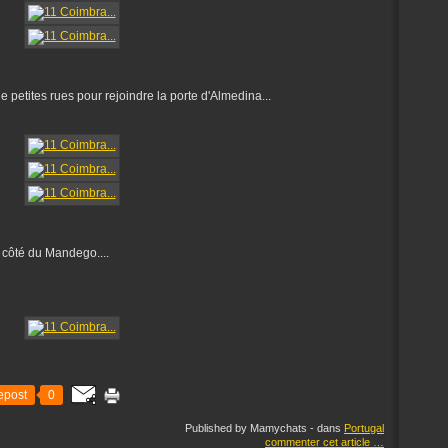
petites rues pour rejoindre la porte d'Almedina...
e côté du Mandego....
epost
0
Published by Mamychats
-
dans
Portugal
commenter cet article
…