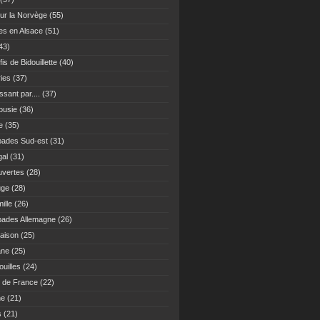
ur la Norvège
(55)
es en Alsace
(51)
43)
fis de Bidouillette
(40)
ies
(37)
sant par....
(37)
ousie
(36)
e
(35)
ades Sud-est
(31)
gal
(31)
vertes
(28)
uge
(28)
ille
(26)
ades Allemagne
(26)
maison
(25)
ane
(25)
uilles
(24)
 de France
(22)
ne
(21)
s
(21)