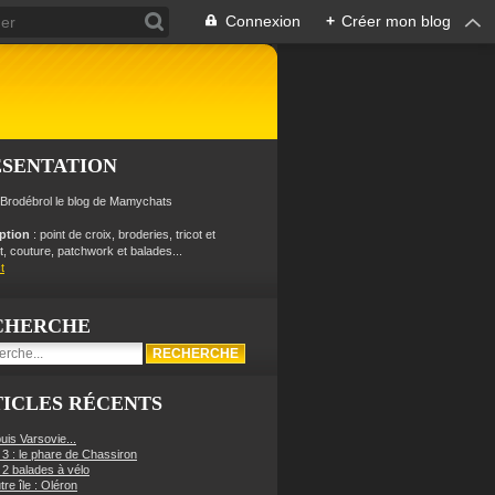
Connexion
+
Créer mon blog
ÉSENTATION
 Brodébrol le blog de Mamychats
iption
: point de croix, broderies, tricot et
, couture, patchwork et balades...
t
CHERCHE
ICLES RÉCENTS
uis Varsovie...
 3 : le phare de Chassiron
 2 balades à vélo
re île : Oléron