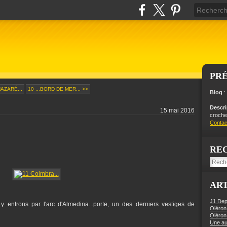
PR
NAZARÉ...
10 ...BORD DE MER... >>
Blog
:
Descr
15 mai 2016
crochet
Contac
RE
ART
J1 Dep
us y entrons par l'arc d'Almedina...porte, un des derniers vestiges de
Oléron
Oléron
Une aut