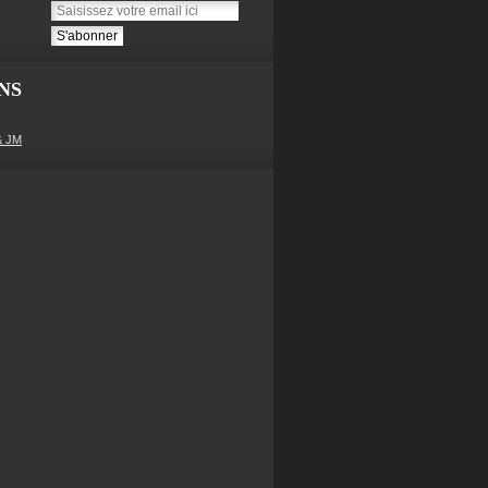
NS
& JM