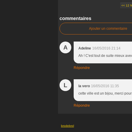
<< 12 
commentaires
Ajouter un commentaire
A
Adeline
16/05/2016 21:14
Ah ! C'est tout de suite mieux avec 
Répondre
L
la vero
16/05/2016 11:35
cette ville est un bijou, merci pour 
Répondre
brodebrol