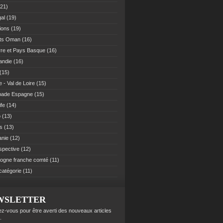
21)
al
(19)
ions
(19)
ats Oman
(16)
re et Pays Basque
(16)
andie
(16)
(15)
 - Val de Loire
(15)
pade Espagne
(15)
ife
(14)
o
(13)
es
(13)
anie
(12)
spective
(12)
ogne franche comté
(11)
catégorie
(11)
WSLETTER
z-vous pour être averti des nouveaux articles
.