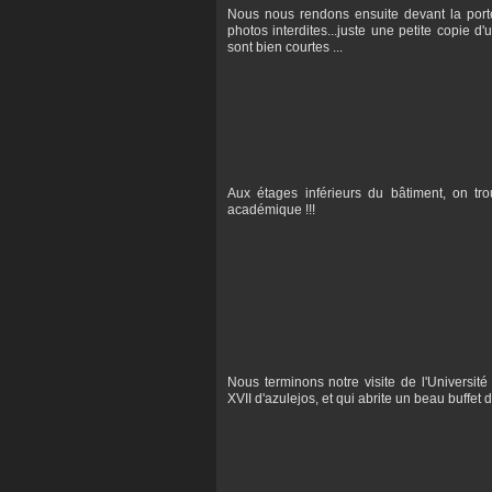
Nous nous rendons ensuite devant la porte 
photos interdites...juste une petite copie d'
sont bien courtes ...
Aux étages inférieurs du bâtiment, on trou
académique !!!
Nous terminons notre visite de l'Université
XVII d'azulejos, et qui abrite un beau buffet d