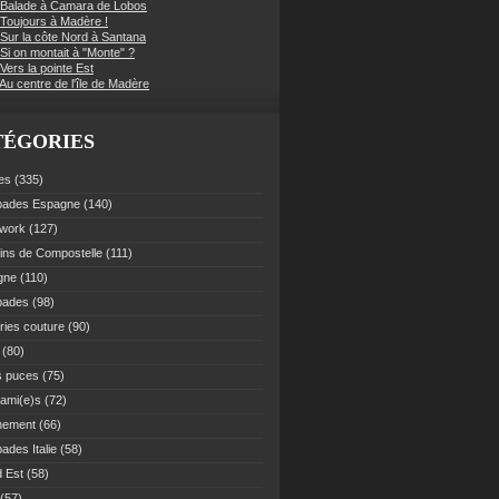
 Balade à Camara de Lobos
 Toujours à Madère !
 Sur la côte Nord à Santana
Si on montait à "Monte" ?
Vers la pointe Est
Au centre de l'île de Madère
TÉGORIES
es
(335)
pades Espagne
(140)
work
(127)
ns de Compostelle
(111)
gne
(110)
pades
(98)
ries couture
(90)
(80)
s puces
(75)
 ami(e)s
(72)
nement
(66)
ades Italie
(58)
 Est
(58)
(57)