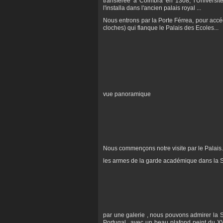
transférée à Coimbra en 1308, l'Université
l'installa dans l'ancien palais royal ...
Nous entrons par la Porte Férrea, pour accé
cloches) qui flanque le Palais des Ecoles...
vue panoramique
Nous commençons notre visite par le Palais.
les armes de la garde académique dans la Sa
par une galerie , nous pouvons admirer la S
Portugal...avec un beau plafond peint du XV